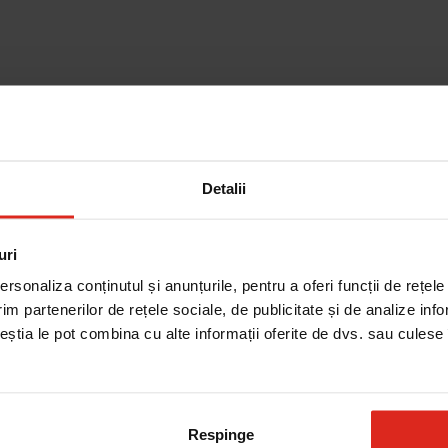
Detalii
Cautare dupa piesa
uri
rsonaliza conținutul și anunțurile, pentru a oferi funcții de rețele
im partenerilor de rețele sociale, de publicitate și de analize info
ceștia le pot combina cu alte informații oferite de dvs. sau culese î
Respinge