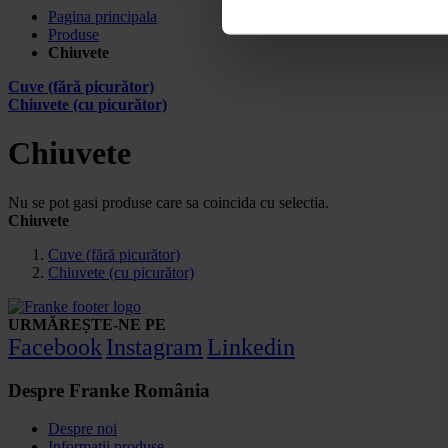
Pagina principala
Produse
Chiuvete
Cuve (fără picurător)
Chiuvete (cu picurător)
Chiuvete
Nu se pot gasi produse care sa coincida cu selectia.
Chiuvete
Cuve (fără picurător)
Chiuvete (cu picurător)
URMĂREȘTE-NE PE
Facebook
Instagram
Linkedin
Despre Franke România
Despre noi
Informatii produse