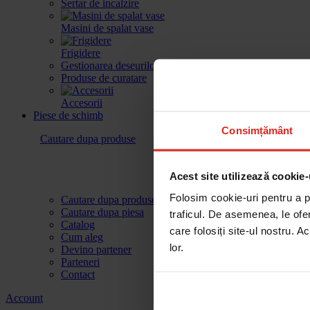
Sertar de incalzire
Masini de spalat vase
Frigidere
Gestionarea deseurilor
Produse de curatare
Accesorii
Piese de schimb
Consimțământ
Cautare dupa produse
Acest site utilizează cookie-
Folosim cookie-uri pentru a pe
Cautare dupa produse
Cautare dupa piesa
traficul. De asemenea, le ofer
Catalog
care folosiți site-ul nostru. A
Cum aleg
lor.
Devino partener
Parteneri
Contact
Account