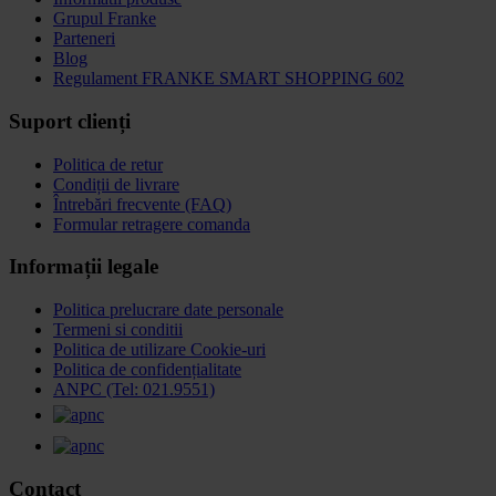
Grupul Franke
Parteneri
Blog
Regulament FRANKE SMART SHOPPING 602
Suport clienți
Politica de retur
Condiții de livrare
Întrebări frecvente (FAQ)
Formular retragere comanda
Informații legale
Politica prelucrare date personale
Termeni si conditii
Politica de utilizare Cookie-uri
Politica de confidențialitate
ANPC (Tel: 021.9551)
Contact