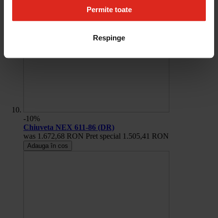
Permite toate
Respinge
-10%
Chiuveta NEX 611-86 (DR)
was
1.672,68 RON
Pret special
1.505,41 RON
Adauga în cos