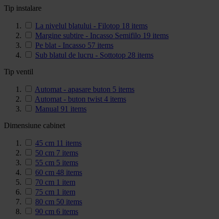
Tip instalare
La nivelul blatului - Filotop
18
items
Margine subtire - Incasso Semifilo
19
items
Pe blat - Incasso
57
items
Sub blatul de lucru - Sottotop
28
items
Tip ventil
Automat - apasare buton
5
items
Automat - buton twist
4
items
Manual
91
items
Dimensiune cabinet
45 cm
11
items
50 cm
7
items
55 cm
5
items
60 cm
48
items
70 cm
1
item
75 cm
1
item
80 cm
50
items
90 cm
6
items