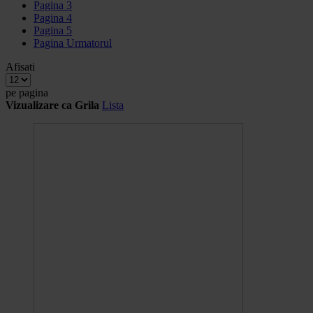
Pagina
3
Pagina
4
Pagina
5
Pagina
Urmatorul
Afisati
pe pagina
Vizualizare ca
Grila
Lista