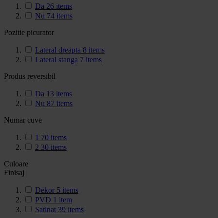
Da
26
items
Nu
74
items
Pozitie picurator
Lateral dreapta
8
items
Lateral stanga
7
items
Produs reversibil
Da
13
items
Nu
87
items
Numar cuve
1
70
items
2
30
items
Culoare
Finisaj
Dekor
5
items
PVD
1
item
Satinat
39
items