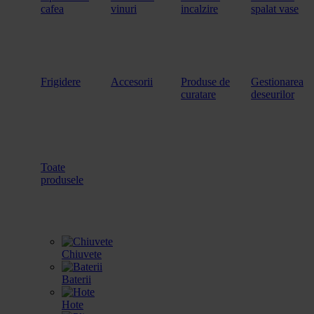
cafea
vinuri
incalzire
spalat vase
Frigidere
Accesorii
Produse de
Gestionarea
curatare
deseurilor
Toate
produsele
Chiuvete
Baterii
Hote