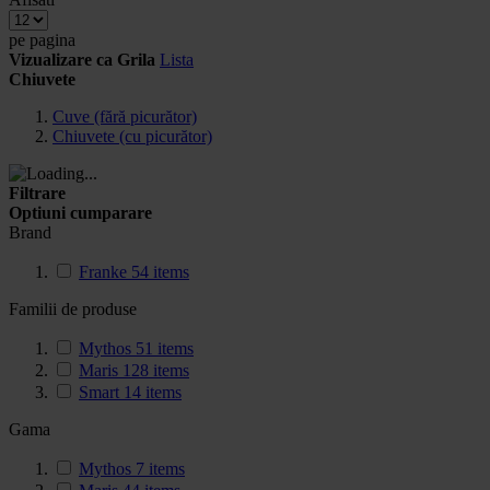
pe pagina
Vizualizare ca
Grila
Lista
Chiuvete
Cuve (fără picurător)
Chiuvete (cu picurător)
Filtrare
Optiuni cumparare
Brand
Franke
54
items
Familii de produse
Mythos
51
items
Maris
128
items
Smart
14
items
Gama
Mythos
7
items