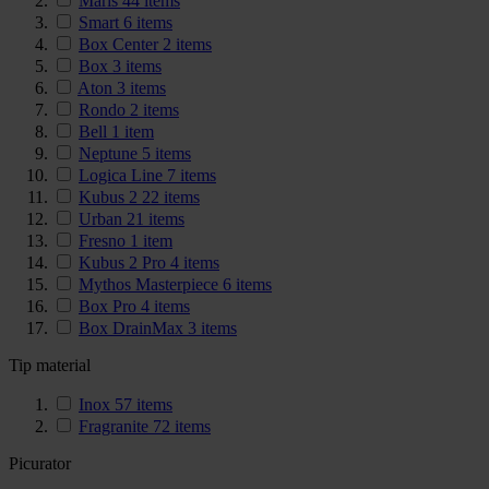
Maris
44
items
Smart
6
items
Box Center
2
items
Box
3
items
Aton
3
items
Rondo
2
items
Bell
1
item
Neptune
5
items
Logica Line
7
items
Kubus 2
22
items
Urban
21
items
Fresno
1
item
Kubus 2 Pro
4
items
Mythos Masterpiece
6
items
Box Pro
4
items
Box DrainMax
3
items
Tip material
Inox
57
items
Fragranite
72
items
Picurator