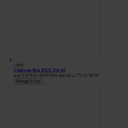
-10%
Chiuveta Box BXX 210-45
was
3.079,01 RON
Pret special
2.771,11 RON
Adauga în cos