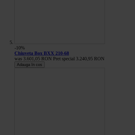
-10%
Chiuveta Box BXX 210-68
was
3.601,05 RON
Pret special
3.240,95 RON
Adauga în cos