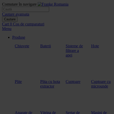
Comutare în navigare
Cautare avansata
Cautare
Cart
0
Cos de cumparaturi
Menu
Produse
Chiuvete
Baterii
Sisteme de
Hote
filtrare a
apei
Plite
Plita cu hota
Cuptoare
Cuptoare cu
extractor
microunde
Aparate de
Vitrina de
Sertar de
Masini de