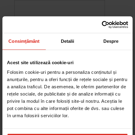
Consimțământ
Detalii
Despre
Acest site utilizează cookie-uri
Folosim cookie-uri pentru a personaliza conținutul și
anunțurile, pentru a oferi funcții de rețele sociale și pentru
a analiza traficul. De asemenea, le oferim partenerilor de
rețele sociale, de publicitate și de analize informații cu
-10%
Chiuveta Maris MRG 610-60
privire la modul în care folosiți site-ul nostru. Aceștia le
was
2.578,27 RON
Pret special
2.320,44 RON
pot combina cu alte informații oferite de dvs. sau culese
Adauga în cos
în urma folosirii serviciilor lor.