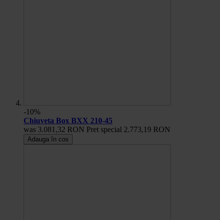
-10%
Chiuveta Box BXX 210-45
was
3.081,32 RON
Pret special
2.773,19 RON
Adauga în cos