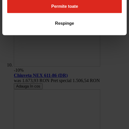
Permite toate
Respinge
-10%
Chiuveta NEX 611-86 (DR)
was
1.673,93 RON
Pret special
1.506,54 RON
Adauga în cos