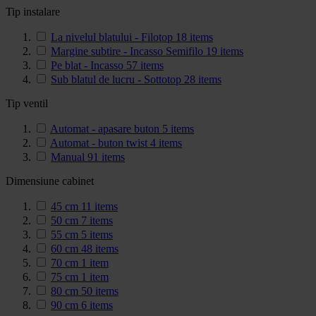
Tip instalare
La nivelul blatului - Filotop
18
items
Margine subtire - Incasso Semifilo
19
items
Pe blat - Incasso
57
items
Sub blatul de lucru - Sottotop
28
items
Tip ventil
Automat - apasare buton
5
items
Automat - buton twist
4
items
Manual
91
items
Dimensiune cabinet
45 cm
11
items
50 cm
7
items
55 cm
5
items
60 cm
48
items
70 cm
1
item
75 cm
1
item
80 cm
50
items
90 cm
6
items