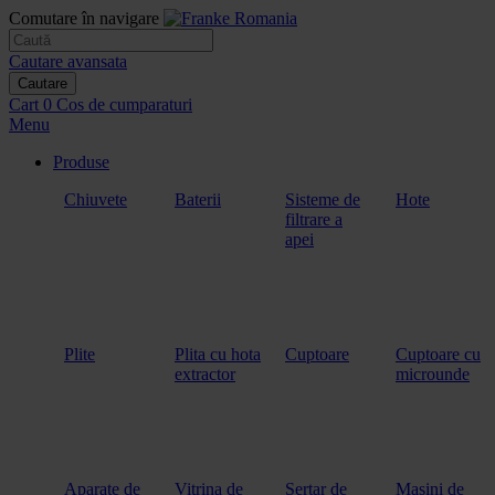
Comutare în navigare
Cautare avansata
Cautare
Cart
0
Cos de cumparaturi
Menu
Produse
Chiuvete
Baterii
Sisteme de
Hote
filtrare a
apei
Plite
Plita cu hota
Cuptoare
Cuptoare cu
extractor
microunde
Aparate de
Vitrina de
Sertar de
Masini de