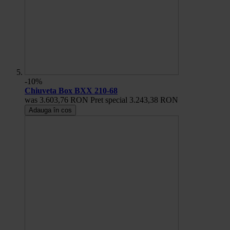
-10%
Chiuveta Box BXX 210-68
was
3.603,76 RON
Pret special
3.243,38 RON
Adauga în cos