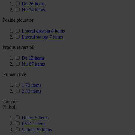
Da
26
items
Nu
74
items
Pozitie picurator
Lateral dreapta
8
items
Lateral stanga
7
items
Produs reversibil
Da
13
items
Nu
87
items
Numar cuve
1
70
items
2
30
items
Culoare
Finisaj
Dekor
5
items
PVD
1
item
Satinat
39
items