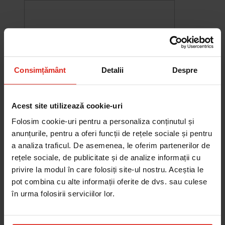
Consimțământ
Detalii
Despre
Acest site utilizează cookie-uri
Folosim cookie-uri pentru a personaliza conținutul și
anunțurile, pentru a oferi funcții de rețele sociale și pentru
a analiza traficul. De asemenea, le oferim partenerilor de
-10%
rețele sociale, de publicitate și de analize informații cu
Chiuveta Maris MRG 610-60
privire la modul în care folosiți site-ul nostru. Aceștia le
was
2.580,20 RON
Pret special
2.322,18 RON
pot combina cu alte informații oferite de dvs. sau culese
Adauga în cos
în urma folosirii serviciilor lor.