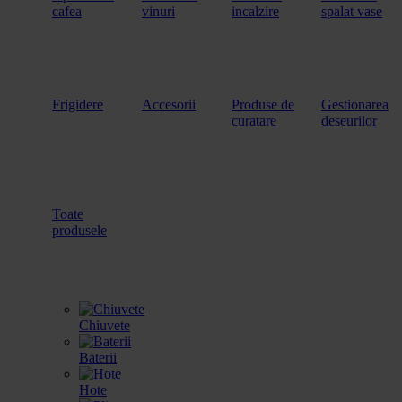
cafea
vinuri
incalzire
spalat vase
Frigidere
Accesorii
Produse de
Gestionarea
curatare
deseurilor
Toate
produsele
Chiuvete
Baterii
Hote