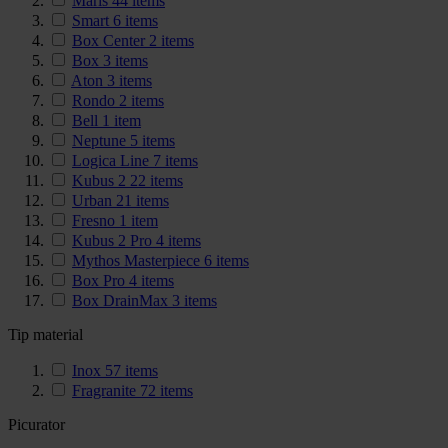
Maris
44
items
Smart
6
items
Box Center
2
items
Box
3
items
Aton
3
items
Rondo
2
items
Bell
1
item
Neptune
5
items
Logica Line
7
items
Kubus 2
22
items
Urban
21
items
Fresno
1
item
Kubus 2 Pro
4
items
Mythos Masterpiece
6
items
Box Pro
4
items
Box DrainMax
3
items
Tip material
Inox
57
items
Fragranite
72
items
Picurator