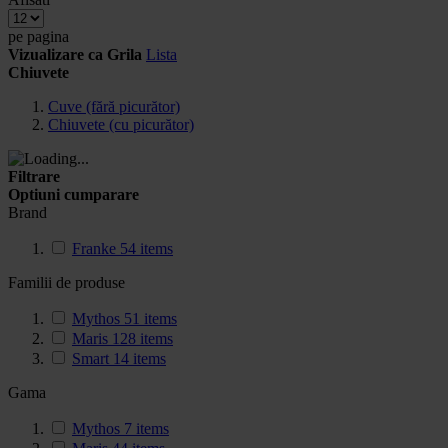
pe pagina
Vizualizare ca
Grila
Lista
Chiuvete
Cuve (fără picurător)
Chiuvete (cu picurător)
Filtrare
Optiuni cumparare
Brand
Franke
54
items
Familii de produse
Mythos
51
items
Maris
128
items
Smart
14
items
Gama
Mythos
7
items