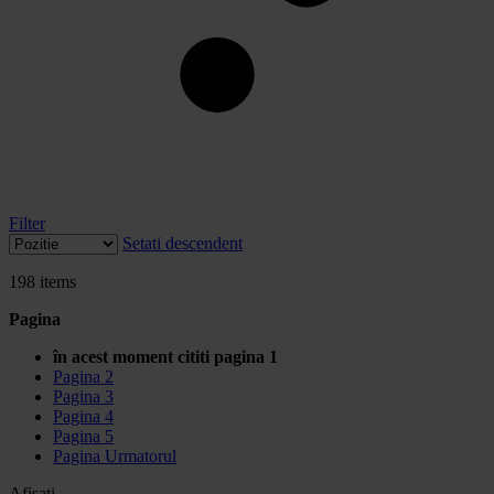
Filter
Setati descendent
198
items
Pagina
în acest moment cititi pagina
1
Pagina
2
Pagina
3
Pagina
4
Pagina
5
Pagina
Urmatorul
Afisati