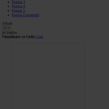
Pagina
3
Pagina
4
Pagina
5
Pagina
Urmatorul
Afisati
pe pagina
Vizualizare ca
Grila
Lista