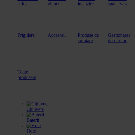
cafea
vinuri
incalzire
spalat vase
Frigidere
Accesorii
Produse de
Gestionarea
curatare
deseurilor
Toate
produsele
Chiuvete
Baterii
Hote