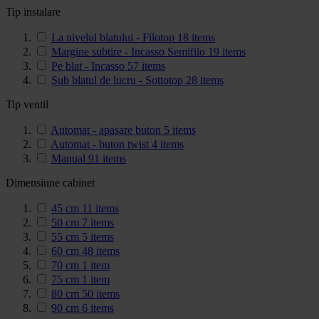
Tip instalare
La nivelul blatului - Filotop
18
items
Margine subtire - Incasso Semifilo
19
items
Pe blat - Incasso
57
items
Sub blatul de lucru - Sottotop
28
items
Tip ventil
Automat - apasare buton
5
items
Automat - buton twist
4
items
Manual
91
items
Dimensiune cabinet
45 cm
11
items
50 cm
7
items
55 cm
5
items
60 cm
48
items
70 cm
1
item
75 cm
1
item
80 cm
50
items
90 cm
6
items