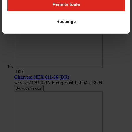
Permite toate
Respinge
-10%
Chiuveta NEX 611-86 (DR)
was
1.673,93 RON
Pret special
1.506,54 RON
Adauga în cos