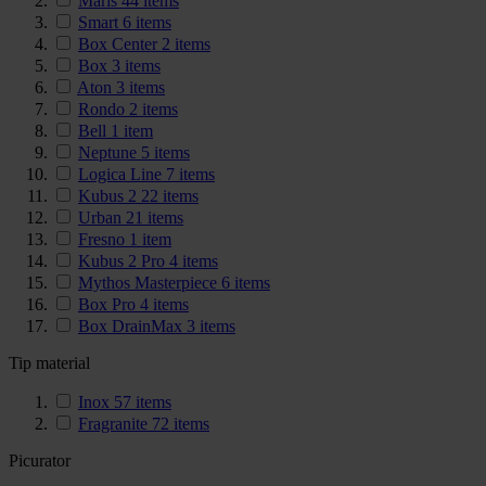
Maris
44
items
Smart
6
items
Box Center
2
items
Box
3
items
Aton
3
items
Rondo
2
items
Bell
1
item
Neptune
5
items
Logica Line
7
items
Kubus 2
22
items
Urban
21
items
Fresno
1
item
Kubus 2 Pro
4
items
Mythos Masterpiece
6
items
Box Pro
4
items
Box DrainMax
3
items
Tip material
Inox
57
items
Fragranite
72
items
Picurator