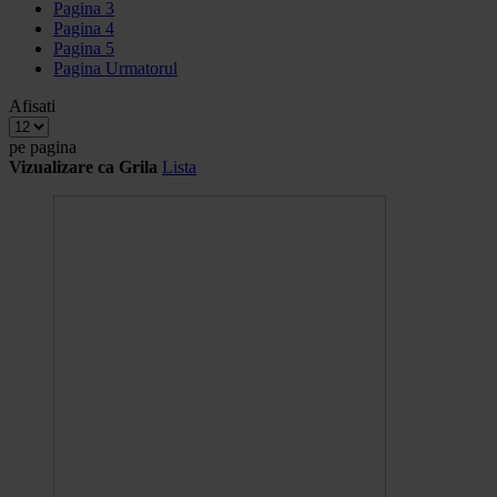
Pagina
3
Pagina
4
Pagina
5
Pagina
Urmatorul
Afisati
pe pagina
Vizualizare ca
Grila
Lista