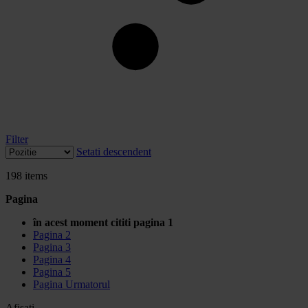
Filter
Setati descendent
198
items
Pagina
în acest moment cititi pagina
1
Pagina
2
Pagina
3
Pagina
4
Pagina
5
Pagina
Urmatorul
Afisati