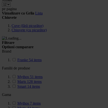
pe pagina
Vizualizare ca
Grila
Lista
Chiuvete
Cuve (fără picurător)
Chiuvete (cu picurător)
Filtrare
Optiuni cumparare
Brand
Franke
54
items
Familii de produse
Mythos
51
items
Maris
128
items
Smart
14
items
Gama
Mythos
7
items