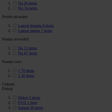
Da
26
items
Nu
74
items
Pozitie picurator
Lateral dreapta
8
items
Lateral stanga
7
items
Produs reversibil
Da
13
items
Nu
87
items
Numar cuve
1
70
items
2
30
items
Culoare
Finisaj
Dekor
5
items
PVD
1
item
Satinat
39
items