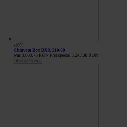
-10%
Chiuveta Box BXX 210-68
was
3.603,76 RON
Pret special
3.243,38 RON
Adauga în cos