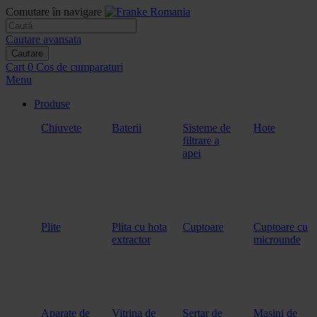
Comutare în navigare
Cautare avansata
Cautare
Cart
0
Cos de cumparaturi
Menu
Produse
Chiuvete
Baterii
Sisteme de
Hote
filtrare a
apei
Plite
Plita cu hota
Cuptoare
Cuptoare cu
extractor
microunde
Aparate de
Vitrina de
Sertar de
Masini de