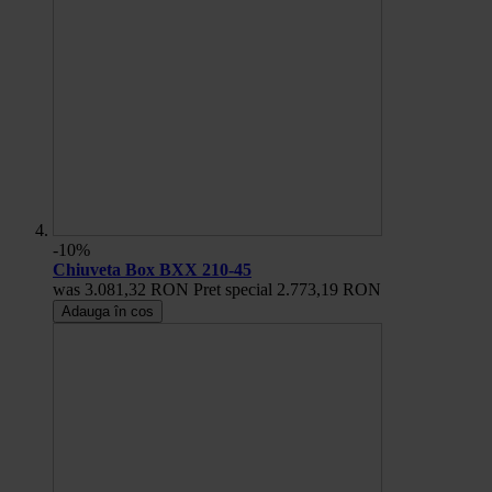
-10%
Chiuveta Box BXX 210-45
was
3.081,32 RON
Pret special
2.773,19 RON
Adauga în cos