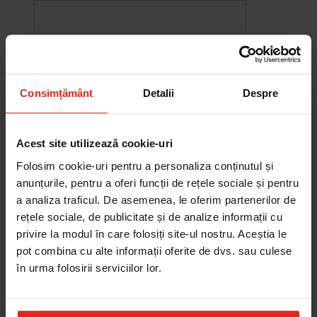
Consimțământ
Detalii
Despre
Acest site utilizează cookie-uri
Folosim cookie-uri pentru a personaliza conținutul și
anunțurile, pentru a oferi funcții de rețele sociale și pentru
a analiza traficul. De asemenea, le oferim partenerilor de
rețele sociale, de publicitate și de analize informații cu
-10%
privire la modul în care folosiți site-ul nostru. Aceștia le
Chiuveta Maris MRG 610-60
was
2.580,20 RON
Pret special
2.322,18 RON
pot combina cu alte informații oferite de dvs. sau culese
Adauga în cos
în urma folosirii serviciilor lor.