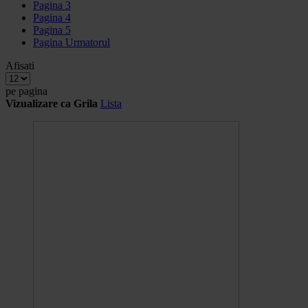
Pagina
3
Pagina
4
Pagina
5
Pagina
Urmatorul
Afisati
pe pagina
Vizualizare ca
Grila
Lista