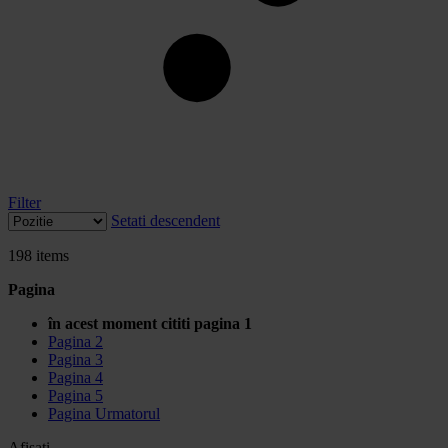
Filter
Setati descendent
198
items
Pagina
în acest moment cititi pagina
1
Pagina
2
Pagina
3
Pagina
4
Pagina
5
Pagina
Urmatorul
Afisati