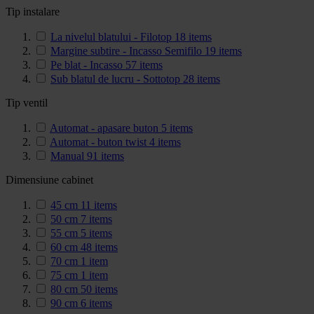
Tip instalare
La nivelul blatului - Filotop
18
items
Margine subtire - Incasso Semifilo
19
items
Pe blat - Incasso
57
items
Sub blatul de lucru - Sottotop
28
items
Tip ventil
Automat - apasare buton
5
items
Automat - buton twist
4
items
Manual
91
items
Dimensiune cabinet
45 cm
11
items
50 cm
7
items
55 cm
5
items
60 cm
48
items
70 cm
1
item
75 cm
1
item
80 cm
50
items
90 cm
6
items