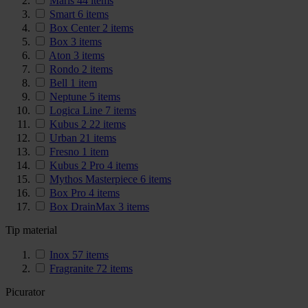
Maris
44
items
Smart
6
items
Box Center
2
items
Box
3
items
Aton
3
items
Rondo
2
items
Bell
1
item
Neptune
5
items
Logica Line
7
items
Kubus 2
22
items
Urban
21
items
Fresno
1
item
Kubus 2 Pro
4
items
Mythos Masterpiece
6
items
Box Pro
4
items
Box DrainMax
3
items
Tip material
Inox
57
items
Fragranite
72
items
Picurator