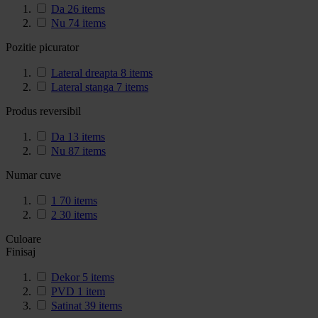
Da
26
items
Nu
74
items
Pozitie picurator
Lateral dreapta
8
items
Lateral stanga
7
items
Produs reversibil
Da
13
items
Nu
87
items
Numar cuve
1
70
items
2
30
items
Culoare
Finisaj
Dekor
5
items
PVD
1
item
Satinat
39
items