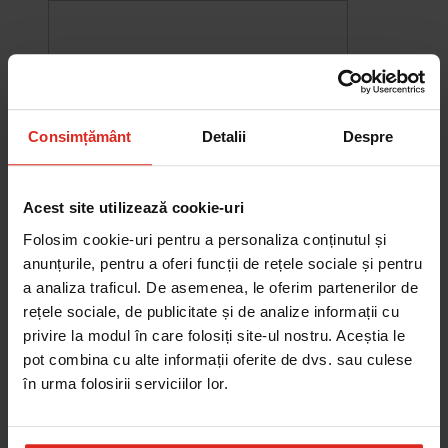
Consimțământ
Detalii
Despre
Acest site utilizează cookie-uri
Folosim cookie-uri pentru a personaliza conținutul și
anunțurile, pentru a oferi funcții de rețele sociale și pentru
a analiza traficul. De asemenea, le oferim partenerilor de
rețele sociale, de publicitate și de analize informații cu
-10%
Chiuveta Maris MRG 610-60
privire la modul în care folosiți site-ul nostru. Aceștia le
was
2.576,33 RON
Pret special
2.318,70 RON
pot combina cu alte informații oferite de dvs. sau culese
Adauga în cos
în urma folosirii serviciilor lor.