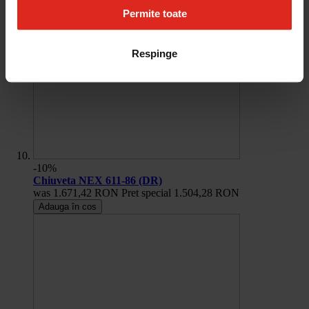
Permite toate
Respinge
-10%
Chiuveta NEX 611-86 (DR)
was
1.671,42 RON
Pret special
1.504,28 RON
Adauga în cos