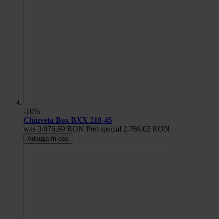
-10%
Chiuveta Box BXX 210-45
was
3.076,69 RON
Pret special
2.769,02 RON
Adauga în cos