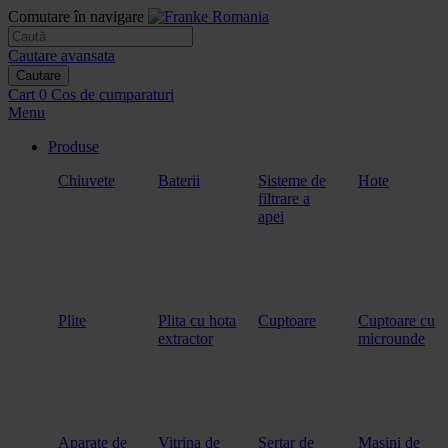
Comutare în navigare
Cautare avansata
Cautare
Cart
0
Cos de cumparaturi
Menu
Produse
Chiuvete
Baterii
Sisteme de
Hote
filtrare a
apei
Plite
Plita cu hota
Cuptoare
Cuptoare cu
extractor
microunde
Aparate de
Vitrina de
Sertar de
Masini de