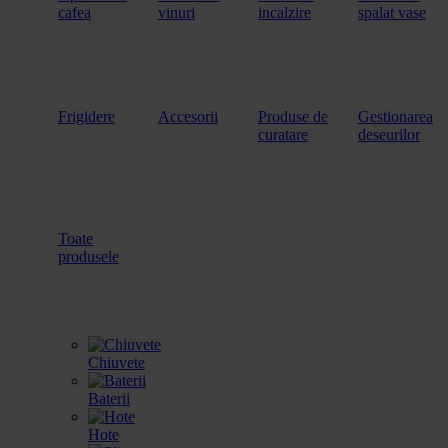
cafea
vinuri
incalzire
spalat vase
Frigidere
Accesorii
Produse de
Gestionarea
curatare
deseurilor
Toate
produsele
Chiuvete
Baterii
Hote