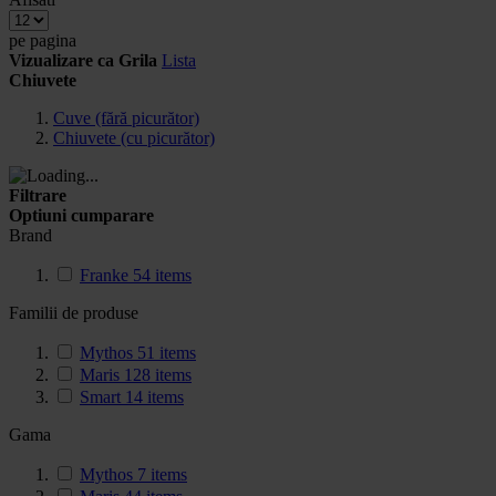
pe pagina
Vizualizare ca
Grila
Lista
Chiuvete
Cuve (fără picurător)
Chiuvete (cu picurător)
Filtrare
Optiuni cumparare
Brand
Franke
54
items
Familii de produse
Mythos
51
items
Maris
128
items
Smart
14
items
Gama
Mythos
7
items