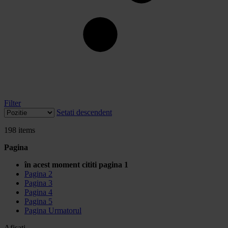
Filter
Setati descendent
198
items
Pagina
în acest moment cititi pagina
1
Pagina
2
Pagina
3
Pagina
4
Pagina
5
Pagina
Urmatorul
Afisati