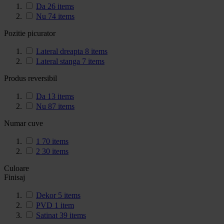
Da
26
items
Nu
74
items
Pozitie picurator
Lateral dreapta
8
items
Lateral stanga
7
items
Produs reversibil
Da
13
items
Nu
87
items
Numar cuve
1
70
items
2
30
items
Culoare
Finisaj
Dekor
5
items
PVD
1
item
Satinat
39
items