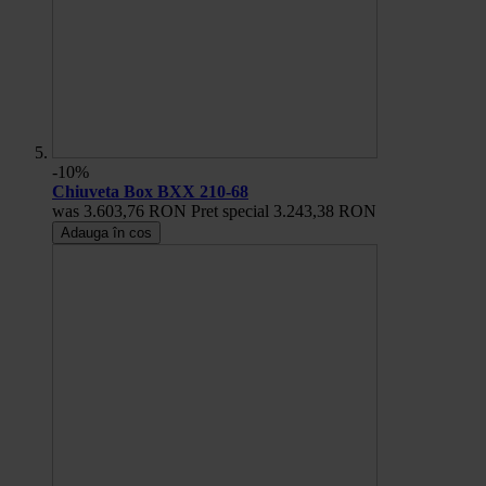
-10%
Chiuveta Box BXX 210-68
was
3.603,76 RON
Pret special
3.243,38 RON
Adauga în cos