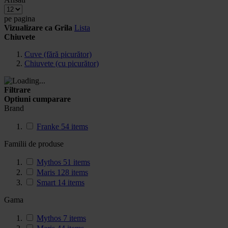
pe pagina
Vizualizare ca
Grila
Lista
Chiuvete
Cuve (fără picurător)
Chiuvete (cu picurător)
Filtrare
Optiuni cumparare
Brand
Franke
54
items
Familii de produse
Mythos
51
items
Maris
128
items
Smart
14
items
Gama
Mythos
7
items