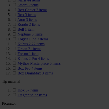
Maris
44
items
Smart
6
items
Box Center
2
items
Box
3
items
Aton
3
items
Rondo
2
items
Bell
1
item
Neptune
5
items
Logica Line
7
items
Kubus 2
22
items
Urban
21
items
Fresno
1
item
Kubus 2 Pro
4
items
Mythos Masterpiece
6
items
Box Pro
4
items
Box DrainMax
3
items
Tip material
Inox
57
items
Fragranite
72
items
Picurator