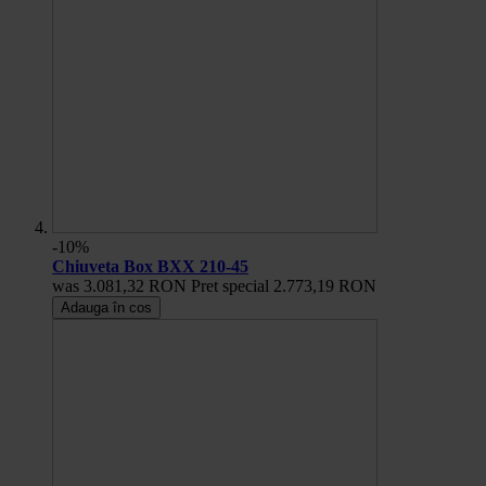
-10%
Chiuveta Box BXX 210-45
was
3.081,32 RON
Pret special
2.773,19 RON
Adauga în cos