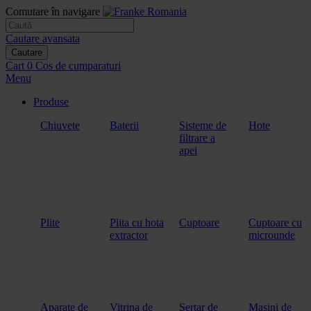
Comutare în navigare
Cautare avansata
Cautare
Cart
0
Cos de cumparaturi
Menu
Produse
Chiuvete
Baterii
Sisteme de
Hote
filtrare a
apei
Plite
Plita cu hota
Cuptoare
Cuptoare cu
extractor
microunde
Aparate de
Vitrina de
Sertar de
Masini de