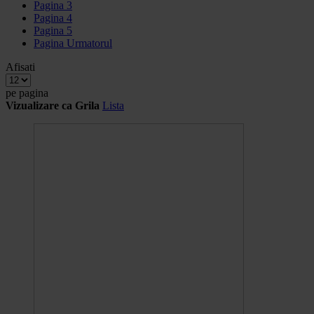
Pagina
3
Pagina
4
Pagina
5
Pagina
Urmatorul
Afisati
pe pagina
Vizualizare ca
Grila
Lista