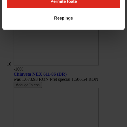
Permite toate
Respinge
-10%
Chiuveta NEX 611-86 (DR)
was
1.673,93 RON
Pret special
1.506,54 RON
Adauga în cos