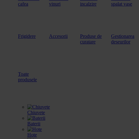
cafea
vinuri
incalzire
spalat vase
Frigidere
Accesorii
Produse de
Gestionarea
curatare
deseurilor
Toate
produsele
Chiuvete
Baterii
Hote