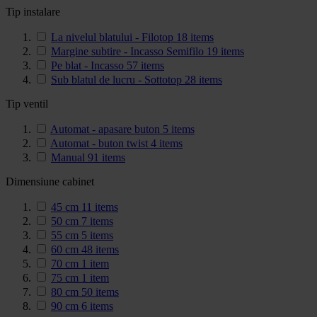
Tip instalare
La nivelul blatului - Filotop
18
items
Margine subtire - Incasso Semifilo
19
items
Pe blat - Incasso
57
items
Sub blatul de lucru - Sottotop
28
items
Tip ventil
Automat - apasare buton
5
items
Automat - buton twist
4
items
Manual
91
items
Dimensiune cabinet
45 cm
11
items
50 cm
7
items
55 cm
5
items
60 cm
48
items
70 cm
1
item
75 cm
1
item
80 cm
50
items
90 cm
6
items