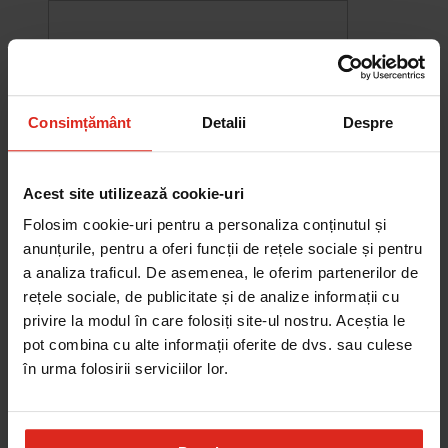
Consimțământ
Detalii
Despre
Acest site utilizează cookie-uri
Folosim cookie-uri pentru a personaliza conținutul și
anunțurile, pentru a oferi funcții de rețele sociale și pentru
a analiza traficul. De asemenea, le oferim partenerilor de
rețele sociale, de publicitate și de analize informații cu
-10%
privire la modul în care folosiți site-ul nostru. Aceștia le
Chiuveta Maris MRG 610-60
pot combina cu alte informații oferite de dvs. sau culese
was
2.580,20 RON
Pret special
2.322,18 RON
în urma folosirii serviciilor lor.
Adauga în cos