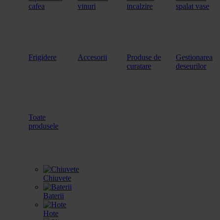
cafea
vinuri
incalzire
spalat vase
Frigidere
Accesorii
Produse de
Gestionarea
curatare
deseurilor
Toate
produsele
Chiuvete
Baterii
Hote