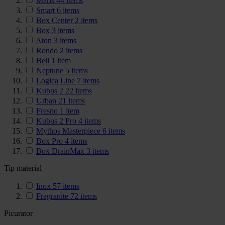
Maris
44
items
Smart
6
items
Box Center
2
items
Box
3
items
Aton
3
items
Rondo
2
items
Bell
1
item
Neptune
5
items
Logica Line
7
items
Kubus 2
22
items
Urban
21
items
Fresno
1
item
Kubus 2 Pro
4
items
Mythos Masterpiece
6
items
Box Pro
4
items
Box DrainMax
3
items
Tip material
Inox
57
items
Fragranite
72
items
Picurator