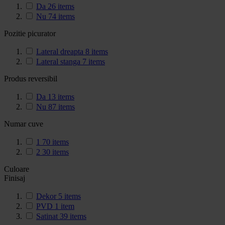
Da
26
items
Nu
74
items
Pozitie picurator
Lateral dreapta
8
items
Lateral stanga
7
items
Produs reversibil
Da
13
items
Nu
87
items
Numar cuve
1
70
items
2
30
items
Culoare
Finisaj
Dekor
5
items
PVD
1
item
Satinat
39
items