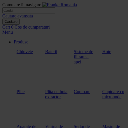
Comutare în navigare
Cautare avansata
Cautare
Cart
0
Cos de cumparaturi
Menu
Produse
Chiuvete
Baterii
Sisteme de
Hote
filtrare a
apei
Plite
Plita cu hota
Cuptoare
Cuptoare cu
extractor
microunde
Aparate de
Vitrina de
Sertar de
Masini de