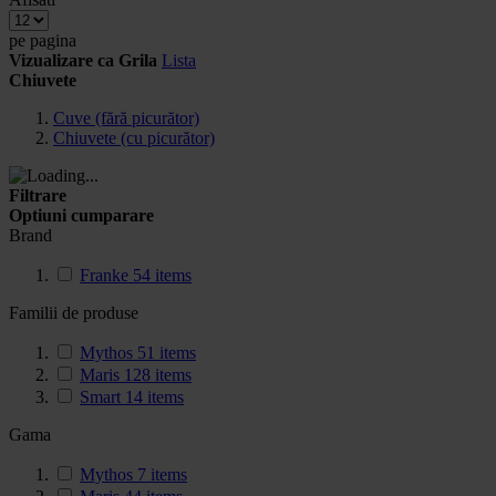
pe pagina
Vizualizare ca
Grila
Lista
Chiuvete
Cuve (fără picurător)
Chiuvete (cu picurător)
Filtrare
Optiuni cumparare
Brand
Franke
54
items
Familii de produse
Mythos
51
items
Maris
128
items
Smart
14
items
Gama
Mythos
7
items