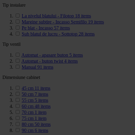
Tip instalare
La nivelul blatului - Filotop
18
items
Margine subtire - Incasso Semifilo
19
items
Pe blat - Incasso
57
items
Sub blatul de lucru - Sottotop
28
items
Tip ventil
Automat - apasare buton
5
items
Automat - buton twist
4
items
Manual
91
items
Dimensiune cabinet
45 cm
11
items
50 cm
7
items
55 cm
5
items
60 cm
48
items
70 cm
1
item
75 cm
1
item
80 cm
50
items
90 cm
6
items