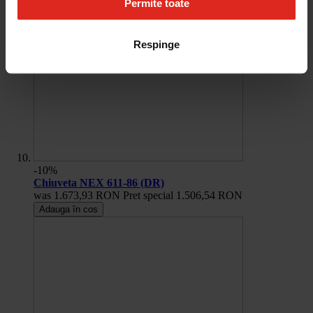
Permite toate
Respinge
-10%
Chiuveta NEX 611-86 (DR)
was
1.673,93 RON
Pret special
1.506,54 RON
Adauga în cos