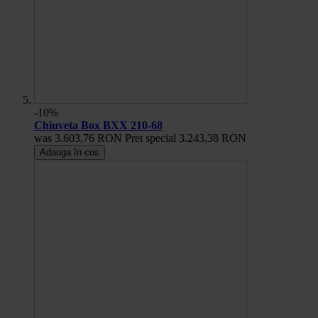
-10%
Chiuveta Box BXX 210-68
was
3.603,76 RON
Pret special
3.243,38 RON
Adauga în cos