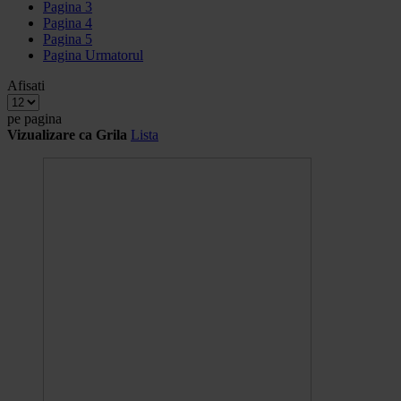
Pagina
3
Pagina
4
Pagina
5
Pagina
Urmatorul
Afisati
pe pagina
Vizualizare ca
Grila
Lista