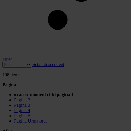
Filter
Setati descendent
198
items
Pagina
în acest moment cititi pagina
1
Pagina
2
Pagina
3
Pagina
4
Pagina
5
Pagina
Urmatorul
Afisati