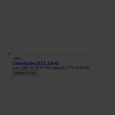
-10%
Chiuveta Box BXX 210-45
was
3.081,32 RON
Pret special
2.773,19 RON
Adauga în cos