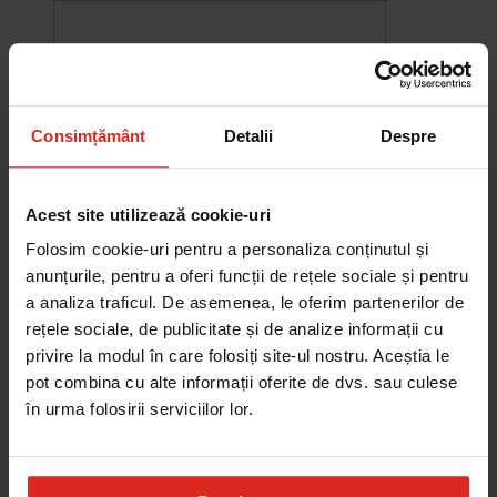
Consimțământ
Detalii
Despre
Acest site utilizează cookie-uri
Folosim cookie-uri pentru a personaliza conținutul și
anunțurile, pentru a oferi funcții de rețele sociale și pentru
a analiza traficul. De asemenea, le oferim partenerilor de
rețele sociale, de publicitate și de analize informații cu
-10%
privire la modul în care folosiți site-ul nostru. Aceștia le
Chiuveta Maris MRG 610-60
pot combina cu alte informații oferite de dvs. sau culese
was
2.580,20 RON
Pret special
2.322,18 RON
în urma folosirii serviciilor lor.
Adauga în cos