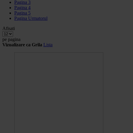
Pagina
3
Pagina
4
Pagina
5
Pagina
Urmatorul
Afisati
pe pagina
Vizualizare ca
Grila
Lista