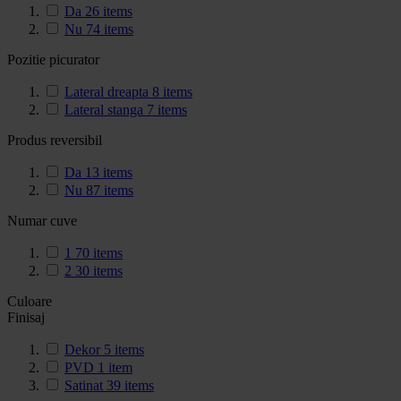
Da
26
items
Nu
74
items
Pozitie picurator
Lateral dreapta
8
items
Lateral stanga
7
items
Produs reversibil
Da
13
items
Nu
87
items
Numar cuve
1
70
items
2
30
items
Culoare
Finisaj
Dekor
5
items
PVD
1
item
Satinat
39
items