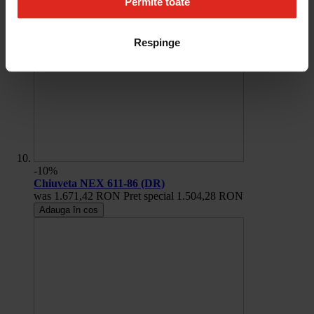
Permite toate
Respinge
-10%
Chiuveta NEX 611-86 (DR)
was
1.671,42 RON
Pret special
1.504,28 RON
Adauga în cos