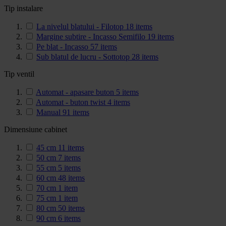
Tip instalare
La nivelul blatului - Filotop
18
items
Margine subtire - Incasso Semifilo
19
items
Pe blat - Incasso
57
items
Sub blatul de lucru - Sottotop
28
items
Tip ventil
Automat - apasare buton
5
items
Automat - buton twist
4
items
Manual
91
items
Dimensiune cabinet
45 cm
11
items
50 cm
7
items
55 cm
5
items
60 cm
48
items
70 cm
1
item
75 cm
1
item
80 cm
50
items
90 cm
6
items