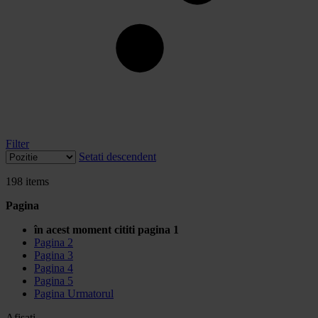
Filter
Setati descendent
198
items
Pagina
în acest moment cititi pagina
1
Pagina
2
Pagina
3
Pagina
4
Pagina
5
Pagina
Urmatorul
Afisati