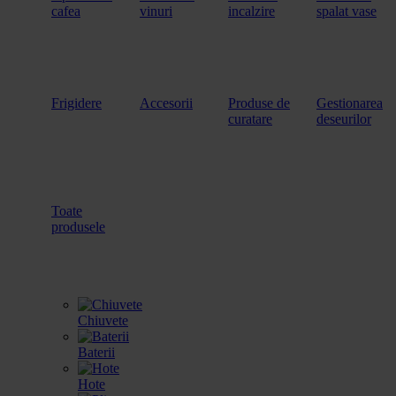
cafea
vinuri
incalzire
spalat vase
Frigidere
Accesorii
Produse de
Gestionarea
curatare
deseurilor
Toate
produsele
Chiuvete
Baterii
Hote