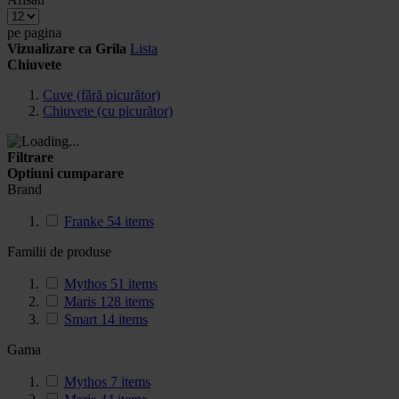
pe pagina
Vizualizare ca
Grila
Lista
Chiuvete
Cuve (fără picurător)
Chiuvete (cu picurător)
Filtrare
Optiuni cumparare
Brand
Franke
54
items
Familii de produse
Mythos
51
items
Maris
128
items
Smart
14
items
Gama
Mythos
7
items