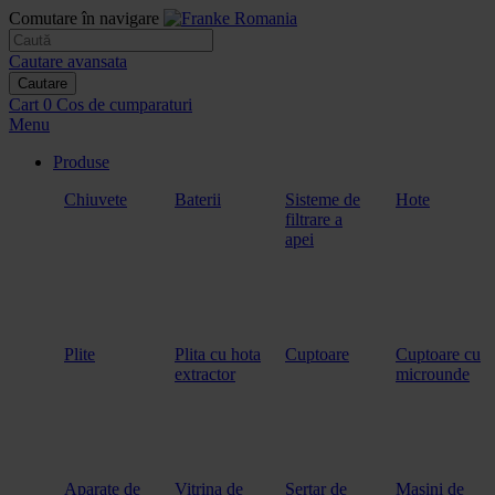
Comutare în navigare
Cautare avansata
Cautare
Cart
0
Cos de cumparaturi
Menu
Produse
Chiuvete
Baterii
Sisteme de
Hote
filtrare a
apei
Plite
Plita cu hota
Cuptoare
Cuptoare cu
extractor
microunde
Aparate de
Vitrina de
Sertar de
Masini de