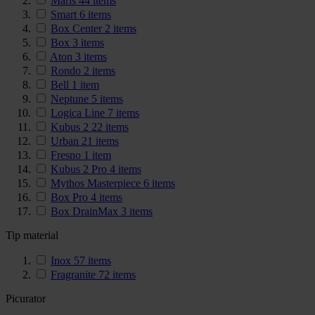
Maris
44
items
Smart
6
items
Box Center
2
items
Box
3
items
Aton
3
items
Rondo
2
items
Bell
1
item
Neptune
5
items
Logica Line
7
items
Kubus 2
22
items
Urban
21
items
Fresno
1
item
Kubus 2 Pro
4
items
Mythos Masterpiece
6
items
Box Pro
4
items
Box DrainMax
3
items
Tip material
Inox
57
items
Fragranite
72
items
Picurator