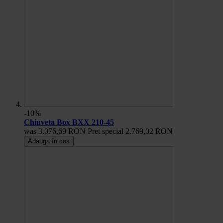
-10%
Chiuveta Box BXX 210-45
was
3.076,69 RON
Pret special
2.769,02 RON
Adauga în cos