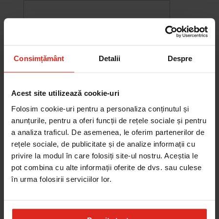
Consimțământ
Detalii
Despre
Acest site utilizează cookie-uri
Folosim cookie-uri pentru a personaliza conținutul și
anunțurile, pentru a oferi funcții de rețele sociale și pentru
a analiza traficul. De asemenea, le oferim partenerilor de
rețele sociale, de publicitate și de analize informații cu
-10%
privire la modul în care folosiți site-ul nostru. Aceștia le
Chiuveta Maris MRG 610-60
pot combina cu alte informații oferite de dvs. sau culese
was
2.576,33 RON
Pret special
2.318,70 RON
în urma folosirii serviciilor lor.
Adauga în cos