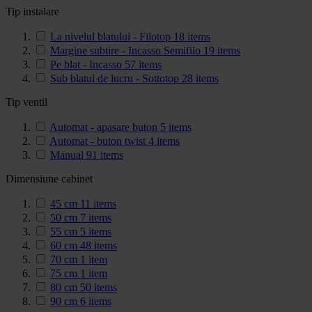
Tip instalare
La nivelul blatului - Filotop
18
items
Margine subtire - Incasso Semifilo
19
items
Pe blat - Incasso
57
items
Sub blatul de lucru - Sottotop
28
items
Tip ventil
Automat - apasare buton
5
items
Automat - buton twist
4
items
Manual
91
items
Dimensiune cabinet
45 cm
11
items
50 cm
7
items
55 cm
5
items
60 cm
48
items
70 cm
1
item
75 cm
1
item
80 cm
50
items
90 cm
6
items