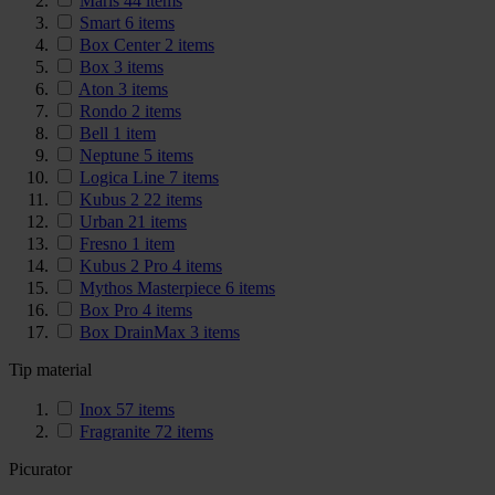
Maris
44
items
Smart
6
items
Box Center
2
items
Box
3
items
Aton
3
items
Rondo
2
items
Bell
1
item
Neptune
5
items
Logica Line
7
items
Kubus 2
22
items
Urban
21
items
Fresno
1
item
Kubus 2 Pro
4
items
Mythos Masterpiece
6
items
Box Pro
4
items
Box DrainMax
3
items
Tip material
Inox
57
items
Fragranite
72
items
Picurator