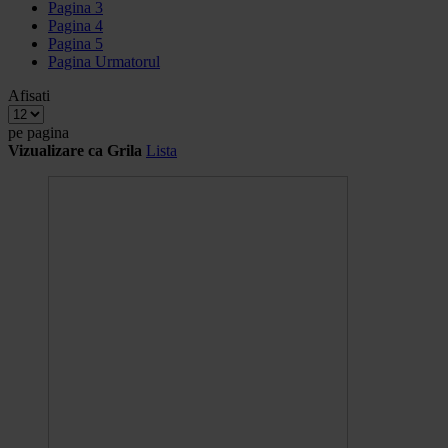
Pagina
3
Pagina
4
Pagina
5
Pagina
Urmatorul
Afisati
pe pagina
Vizualizare ca
Grila
Lista