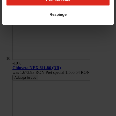
Respinge
-10%
Chiuveta NEX 611-86 (DR)
was
1.673,93 RON
Pret special
1.506,54 RON
Adauga în cos