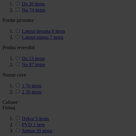
Da
26
items
Nu
74
items
Pozitie picurator
Lateral dreapta
8
items
Lateral stanga
7
items
Produs reversibil
Da
13
items
Nu
87
items
Numar cuve
1
70
items
2
30
items
Culoare
Finisaj
Dekor
5
items
PVD
1
item
Satinat
39
items