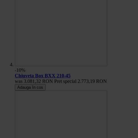
-10%
Chiuveta Box BXX 210-45
was
3.081,32 RON
Pret special
2.773,19 RON
Adauga în cos