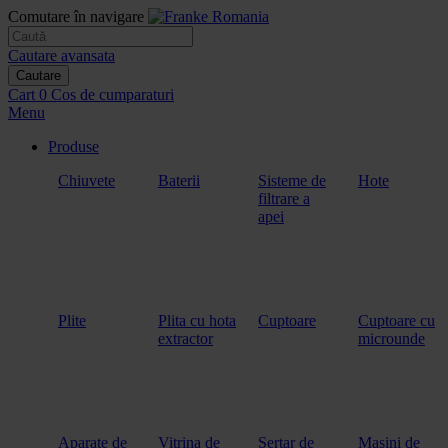
Comutare în navigare
Cautare avansata
Cautare
Cart
0
Cos de cumparaturi
Menu
Produse
Chiuvete
Baterii
Sisteme de
Hote
filtrare a
apei
Plite
Plita cu hota
Cuptoare
Cuptoare cu
extractor
microunde
Aparate de
Vitrina de
Sertar de
Masini de