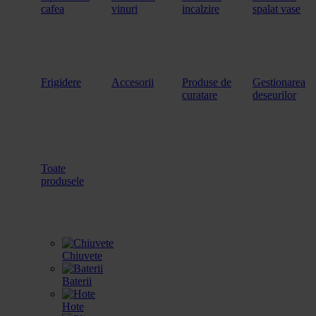
cafea
vinuri
incalzire
spalat vase
Frigidere
Accesorii
Produse de
Gestionarea
curatare
deseurilor
Toate
produsele
Chiuvete
Baterii
Hote