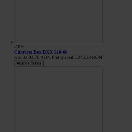
-10%
Chiuveta Box BXX 210-68
was
3.603,76 RON
Pret special
3.243,38 RON
Adauga în cos