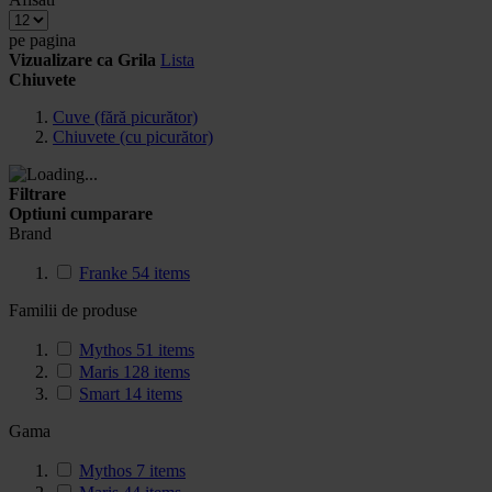
pe pagina
Vizualizare ca
Grila
Lista
Chiuvete
Cuve (fără picurător)
Chiuvete (cu picurător)
Filtrare
Optiuni cumparare
Brand
Franke
54
items
Familii de produse
Mythos
51
items
Maris
128
items
Smart
14
items
Gama
Mythos
7
items