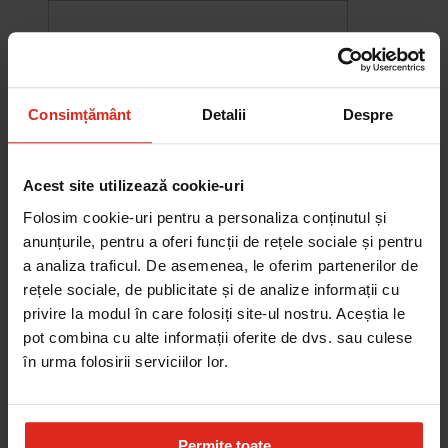
Consimțământ
Detalii
Despre
Acest site utilizează cookie-uri
Folosim cookie-uri pentru a personaliza conținutul și
anunțurile, pentru a oferi funcții de rețele sociale și pentru
a analiza traficul. De asemenea, le oferim partenerilor de
rețele sociale, de publicitate și de analize informații cu
-10%
privire la modul în care folosiți site-ul nostru. Aceștia le
Chiuveta Maris MRG 610-60
pot combina cu alte informații oferite de dvs. sau culese
was
2.580,20 RON
Pret special
2.322,18 RON
în urma folosirii serviciilor lor.
Adauga în cos
Permite toate