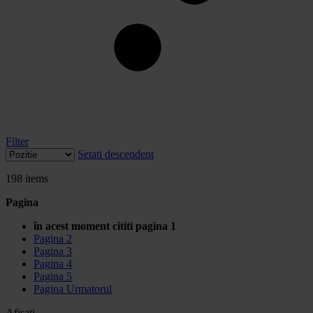
Filter
Setati descendent
198
items
Pagina
în acest moment cititi pagina
1
Pagina
2
Pagina
3
Pagina
4
Pagina
5
Pagina
Urmatorul
Afisati