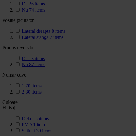
Da
26
items
Nu
74
items
Pozitie picurator
Lateral dreapta
8
items
Lateral stanga
7
items
Produs reversibil
Da
13
items
Nu
87
items
Numar cuve
1
70
items
2
30
items
Culoare
Finisaj
Dekor
5
items
PVD
1
item
Satinat
39
items