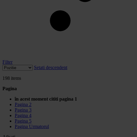
Filter
Setati descendent
198
items
Pagina
în acest moment cititi pagina
1
Pagina
2
Pagina
3
Pagina
4
Pagina
5
Pagina
Urmatorul
Afisati