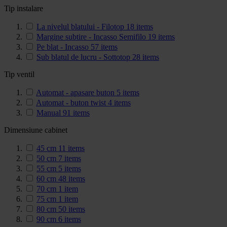
Tip instalare
La nivelul blatului - Filotop
18
items
Margine subtire - Incasso Semifilo
19
items
Pe blat - Incasso
57
items
Sub blatul de lucru - Sottotop
28
items
Tip ventil
Automat - apasare buton
5
items
Automat - buton twist
4
items
Manual
91
items
Dimensiune cabinet
45 cm
11
items
50 cm
7
items
55 cm
5
items
60 cm
48
items
70 cm
1
item
75 cm
1
item
80 cm
50
items
90 cm
6
items