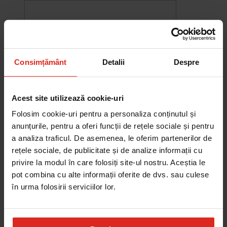
Consimțământ
Detalii
Despre
Acest site utilizează cookie-uri
Folosim cookie-uri pentru a personaliza conținutul și
anunțurile, pentru a oferi funcții de rețele sociale și pentru
a analiza traficul. De asemenea, le oferim partenerilor de
rețele sociale, de publicitate și de analize informații cu
-10%
privire la modul în care folosiți site-ul nostru. Aceștia le
Chiuveta Maris MRG 610-60
pot combina cu alte informații oferite de dvs. sau culese
was
2.580,20 RON
Pret special
2.322,18 RON
în urma folosirii serviciilor lor.
Adauga în cos