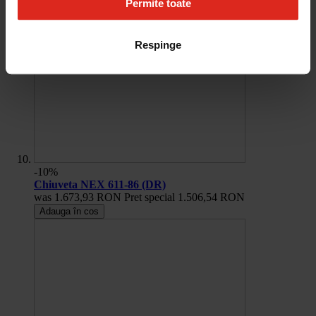
Permite toate
Respinge
-10%
Chiuveta NEX 611-86 (DR)
was
1.673,93 RON
Pret special
1.506,54 RON
Adauga în cos