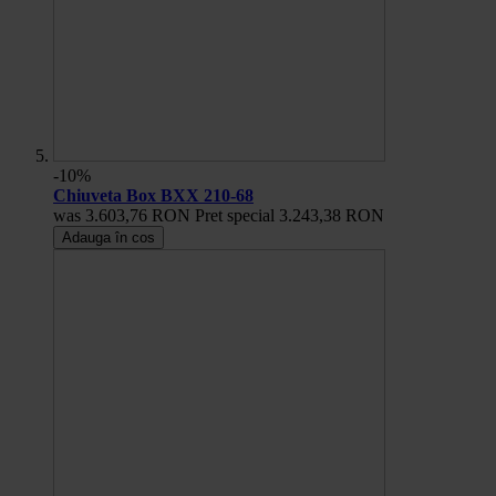
-10%
Chiuveta Box BXX 210-68
was
3.603,76 RON
Pret special
3.243,38 RON
Adauga în cos