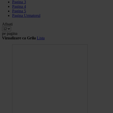
Pagina
3
Pagina
4
Pagina
5
Pagina
Urmatorul
Afisati
pe pagina
Vizualizare ca
Grila
Lista