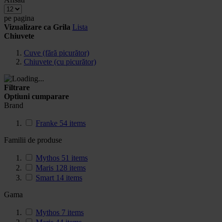
pe pagina
Vizualizare ca
Grila
Lista
Chiuvete
Cuve (fără picurător)
Chiuvete (cu picurător)
Filtrare
Optiuni cumparare
Brand
Franke
54
items
Familii de produse
Mythos
51
items
Maris
128
items
Smart
14
items
Gama
Mythos
7
items