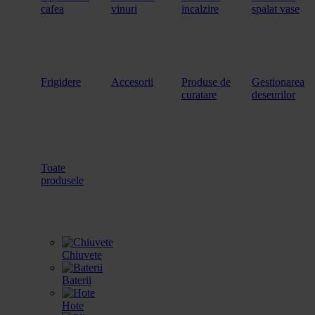
cafea
vinuri
incalzire
spalat vase
Frigidere
Accesorii
Produse de
Gestionarea
curatare
deseurilor
Toate
produsele
Chiuvete
Baterii
Hote