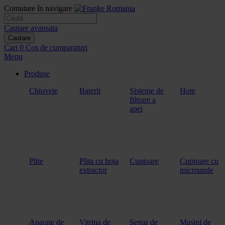
Comutare în navigare
Cautare avansata
Cautare
Cart
0
Cos de cumparaturi
Menu
Produse
Chiuvete
Baterii
Sisteme de
Hote
filtrare a
apei
Plite
Plita cu hota
Cuptoare
Cuptoare cu
extractor
microunde
Aparate de
Vitrina de
Sertar de
Masini de