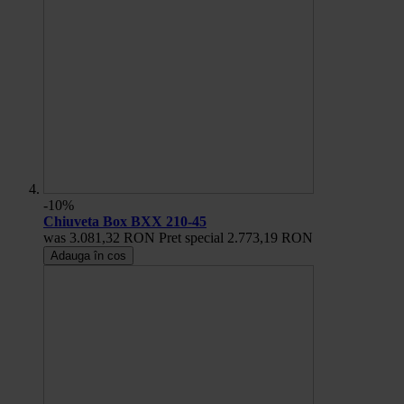
-10%
Chiuveta Box BXX 210-45
was
3.081,32 RON
Pret special
2.773,19 RON
Adauga în cos