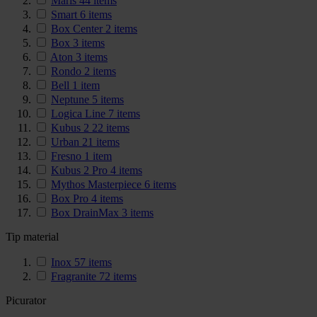
Maris
44
items
Smart
6
items
Box Center
2
items
Box
3
items
Aton
3
items
Rondo
2
items
Bell
1
item
Neptune
5
items
Logica Line
7
items
Kubus 2
22
items
Urban
21
items
Fresno
1
item
Kubus 2 Pro
4
items
Mythos Masterpiece
6
items
Box Pro
4
items
Box DrainMax
3
items
Tip material
Inox
57
items
Fragranite
72
items
Picurator