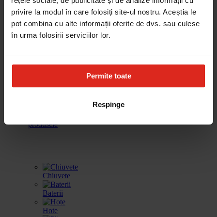
rețele sociale, de publicitate și de analize informații cu
cafea
vinuri
incalzire
spalat vase
privire la modul în care folosiți site-ul nostru. Aceștia le
pot combina cu alte informații oferite de dvs. sau culese
în urma folosirii serviciilor lor.
Frigidere
Accesorii
Produse de
Gestionarea
curatare
deseurilor
Permite toate
Respinge
Toate
produsele
Chiuvete
Baterii
Hote