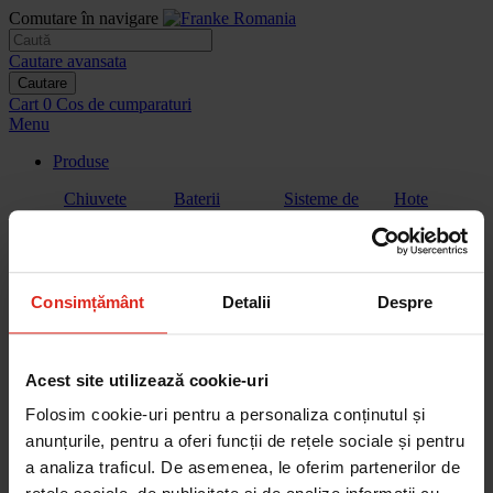
Comutare în navigare
Cautare avansata
Cautare
Cart
0
Cos de cumparaturi
Menu
Produse
Chiuvete
Baterii
Sisteme de
Hote
filtrare a
apei
Consimțământ
Detalii
Despre
Plite
Plita cu hota
Cuptoare
Cuptoare cu
extractor
microunde
Acest site utilizează cookie-uri
Folosim cookie-uri pentru a personaliza conținutul și
anunțurile, pentru a oferi funcții de rețele sociale și pentru
a analiza traficul. De asemenea, le oferim partenerilor de
Aparate de
Vitrina de
Sertar de
Masini de