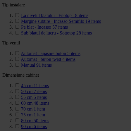
Tip instalare
La nivelul blatului - Filotop
18
items
Margine subtire - Incasso Semifilo
19
items
Pe blat - Incasso
57
items
Sub blatul de lucru - Sottotop
28
items
Tip ventil
Automat - apasare buton
5
items
Automat - buton twist
4
items
Manual
91
items
Dimensiune cabinet
45 cm
11
items
50 cm
7
items
55 cm
5
items
60 cm
48
items
70 cm
1
item
75 cm
1
item
80 cm
50
items
90 cm
6
items