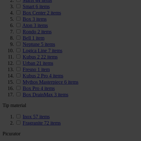
Maris
44
items
Smart
6
items
Box Center
2
items
Box
3
items
Aton
3
items
Rondo
2
items
Bell
1
item
Neptune
5
items
Logica Line
7
items
Kubus 2
22
items
Urban
21
items
Fresno
1
item
Kubus 2 Pro
4
items
Mythos Masterpiece
6
items
Box Pro
4
items
Box DrainMax
3
items
Tip material
Inox
57
items
Fragranite
72
items
Picurator