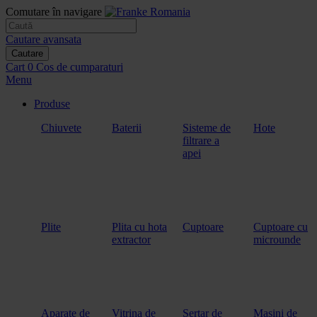
Comutare în navigare
Cautare avansata
Cautare
Cart
0
Cos de cumparaturi
Menu
Produse
Chiuvete
Baterii
Sisteme de
Hote
filtrare a
apei
Plite
Plita cu hota
Cuptoare
Cuptoare cu
extractor
microunde
Aparate de
Vitrina de
Sertar de
Masini de