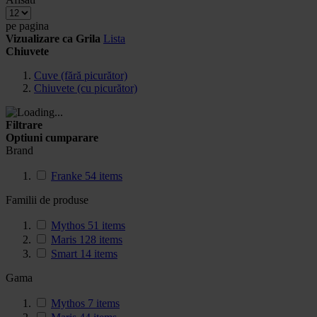
pe pagina
Vizualizare ca
Grila
Lista
Chiuvete
Cuve (fără picurător)
Chiuvete (cu picurător)
Filtrare
Optiuni cumparare
Brand
Franke
54
items
Familii de produse
Mythos
51
items
Maris
128
items
Smart
14
items
Gama
Mythos
7
items