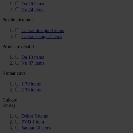
Da
26
items
Nu
74
items
Pozitie picurator
Lateral dreapta
8
items
Lateral stanga
7
items
Produs reversibil
Da
13
items
Nu
87
items
Numar cuve
1
70
items
2
30
items
Culoare
Finisaj
Dekor
5
items
PVD
1
item
Satinat
39
items