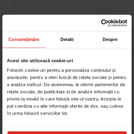
Consimțământ
Detalii
Despre
Acest site utilizează cookie-uri
Folosim cookie-uri pentru a personaliza conținutul și
anunțurile, pentru a oferi funcții de rețele sociale și pentru
a analiza traficul. De asemenea, le oferim partenerilor de
rețele sociale, de publicitate și de analize informații cu
-10%
privire la modul în care folosiți site-ul nostru. Aceștia le
Chiuveta Maris MRG 610-60
was
2.580,20 RON
Pret special
2.322,18 RON
pot combina cu alte informații oferite de dvs. sau culese
Adauga în cos
în urma folosirii serviciilor lor.