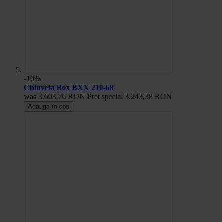
-10%
Chiuveta Box BXX 210-68
was
3.603,76 RON
Pret special
3.243,38 RON
Adauga în cos