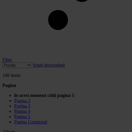
Filter
Setati descendent
198
items
Pagina
în acest moment cititi pagina
1
Pagina
2
Pagina
3
Pagina
4
Pagina
5
Pagina
Urmatorul
Afisati