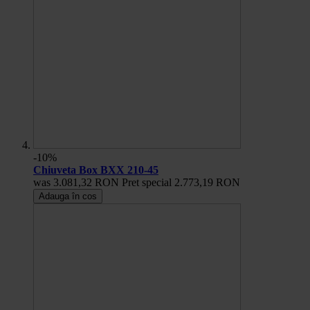
-10%
Chiuveta Box BXX 210-45
was
3.081,32 RON
Pret special
2.773,19 RON
Adauga în cos