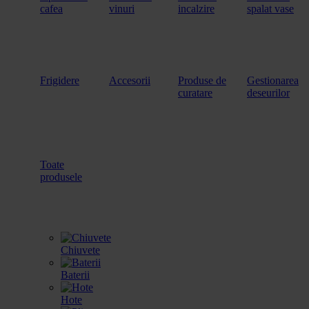
cafea
vinuri
incalzire
spalat vase
Frigidere
Accesorii
Produse de
Gestionarea
curatare
deseurilor
Toate
produsele
Chiuvete
Baterii
Hote