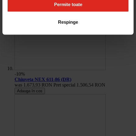
Permite toate
Respinge
-10%
Chiuveta NEX 611-86 (DR)
was
1.673,93 RON
Pret special
1.506,54 RON
Adauga în cos