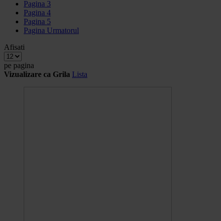
Pagina
3
Pagina
4
Pagina
5
Pagina
Urmatorul
Afisati
pe pagina
Vizualizare ca
Grila
Lista