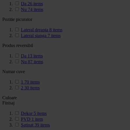
Da
26
items
Nu
74
items
Pozitie picurator
Lateral dreapta
8
items
Lateral stanga
7
items
Produs reversibil
Da
13
items
Nu
87
items
Numar cuve
1
70
items
2
30
items
Culoare
Finisaj
Dekor
5
items
PVD
1
item
Satinat
39
items