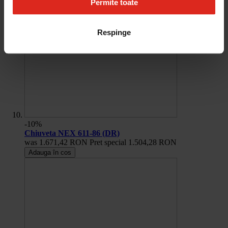
Permite toate
Respinge
-10%
Chiuveta NEX 611-86 (DR)
was
1.671,42 RON
Pret special
1.504,28 RON
Adauga în cos