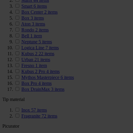
Maris
44
items
Smart
6
items
Box Center
2
items
Box
3
items
Aton
3
items
Rondo
2
items
Bell
1
item
Neptune
5
items
Logica Line
7
items
Kubus 2
22
items
Urban
21
items
Fresno
1
item
Kubus 2 Pro
4
items
Mythos Masterpiece
6
items
Box Pro
4
items
Box DrainMax
3
items
Tip material
Inox
57
items
Fragranite
72
items
Picurator