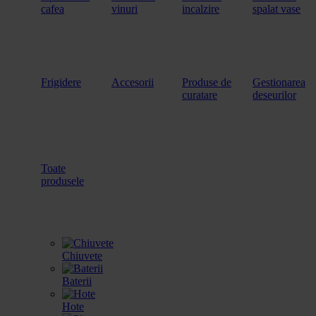
cafea
vinuri
incalzire
spalat vase
Frigidere
Accesorii
Produse de
Gestionarea
curatare
deseurilor
Toate
produsele
Chiuvete
Baterii
Hote