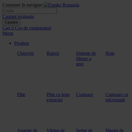
Comutare în navigare
Cautare avansata
Cautare
Cart
0
Cos de cumparaturi
Menu
Produse
Chiuvete
Baterii
Sisteme de
Hote
filtrare a
apei
Plite
Plita cu hota
Cuptoare
Cuptoare cu
extractor
microunde
Aparate de
Vitrina de
Sertar de
Masini de