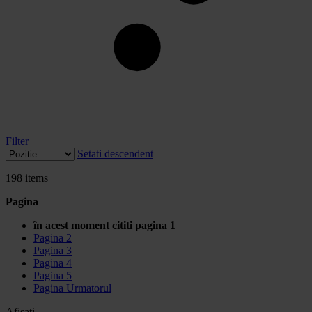
Filter
Setati descendent
198
items
Pagina
în acest moment cititi pagina
1
Pagina
2
Pagina
3
Pagina
4
Pagina
5
Pagina
Urmatorul
Afisati