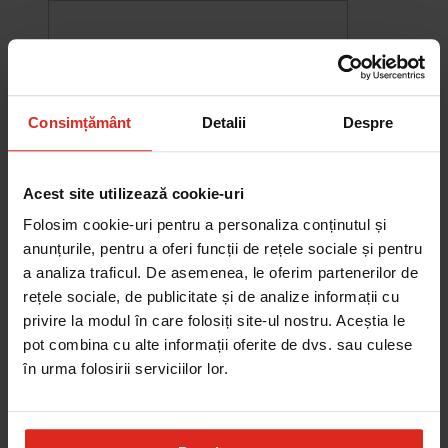
Consimțământ
Detalii
Despre
Acest site utilizează cookie-uri
Folosim cookie-uri pentru a personaliza conținutul și
anunțurile, pentru a oferi funcții de rețele sociale și pentru
a analiza traficul. De asemenea, le oferim partenerilor de
rețele sociale, de publicitate și de analize informații cu
-10%
privire la modul în care folosiți site-ul nostru. Aceștia le
Chiuveta Maris MRG 610-60
pot combina cu alte informații oferite de dvs. sau culese
was
2.576,33 RON
Pret special
2.318,70 RON
în urma folosirii serviciilor lor.
Adauga în cos