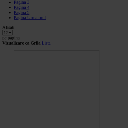
Pagina
3
Pagina
4
Pagina
5
Pagina
Urmatorul
Afisati
pe pagina
Vizualizare ca
Grila
Lista