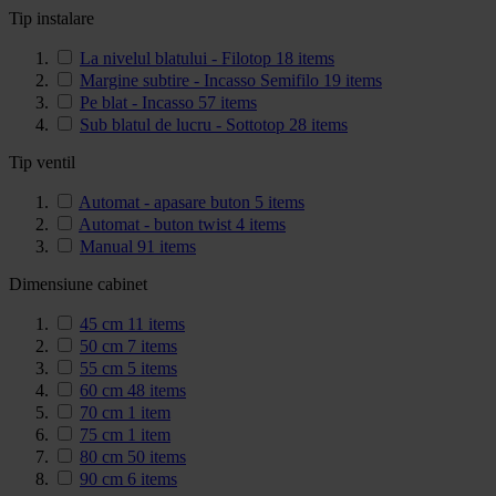
Tip instalare
La nivelul blatului - Filotop
18
items
Margine subtire - Incasso Semifilo
19
items
Pe blat - Incasso
57
items
Sub blatul de lucru - Sottotop
28
items
Tip ventil
Automat - apasare buton
5
items
Automat - buton twist
4
items
Manual
91
items
Dimensiune cabinet
45 cm
11
items
50 cm
7
items
55 cm
5
items
60 cm
48
items
70 cm
1
item
75 cm
1
item
80 cm
50
items
90 cm
6
items