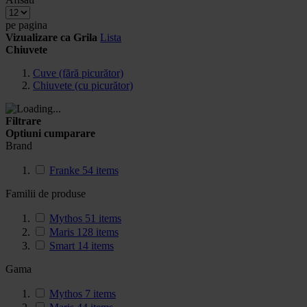
pe pagina
Vizualizare ca
Grila
Lista
Chiuvete
Cuve (fără picurător)
Chiuvete (cu picurător)
Filtrare
Optiuni cumparare
Brand
Franke
54
items
Familii de produse
Mythos
51
items
Maris
128
items
Smart
14
items
Gama
Mythos
7
items