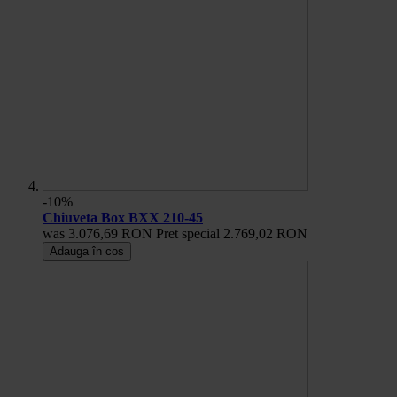
-10%
Chiuveta Box BXX 210-45
was
3.076,69 RON
Pret special
2.769,02 RON
Adauga în cos