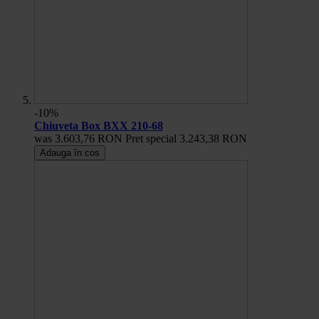
-10%
Chiuveta Box BXX 210-68
was
3.603,76 RON
Pret special
3.243,38 RON
Adauga în cos