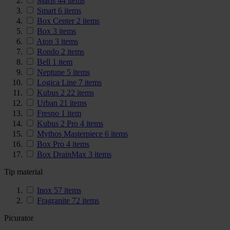
Maris
44
items
Smart
6
items
Box Center
2
items
Box
3
items
Aton
3
items
Rondo
2
items
Bell
1
item
Neptune
5
items
Logica Line
7
items
Kubus 2
22
items
Urban
21
items
Fresno
1
item
Kubus 2 Pro
4
items
Mythos Masterpiece
6
items
Box Pro
4
items
Box DrainMax
3
items
Tip material
Inox
57
items
Fragranite
72
items
Picurator