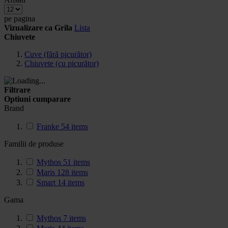
pe pagina
Vizualizare ca
Grila
Lista
Chiuvete
Cuve (fără picurător)
Chiuvete (cu picurător)
Filtrare
Optiuni cumparare
Brand
Franke
54
items
Familii de produse
Mythos
51
items
Maris
128
items
Smart
14
items
Gama
Mythos
7
items