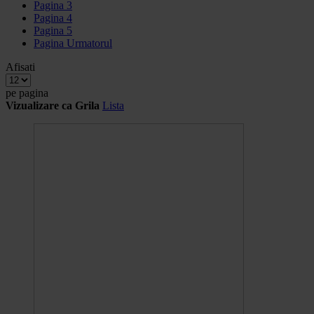
Pagina
3
Pagina
4
Pagina
5
Pagina
Urmatorul
Afisati
pe pagina
Vizualizare ca
Grila
Lista