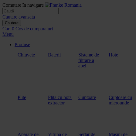
Comutare în navigare
Cautare avansata
Cautare
Cart
0
Cos de cumparaturi
Menu
Produse
Chiuvete
Baterii
Sisteme de
Hote
filtrare a
apei
Plite
Plita cu hota
Cuptoare
Cuptoare cu
extractor
microunde
Aparate de
Vitrina de
Sertar de
Masini de