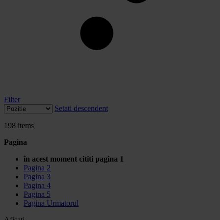
Filter
Setati descendent
198
items
Pagina
în acest moment cititi pagina
1
Pagina
2
Pagina
3
Pagina
4
Pagina
5
Pagina
Urmatorul
Afisati