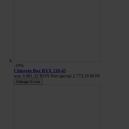
-10%
Chiuveta Box BXX 210-45
was
3.081,32 RON
Pret special
2.773,19 RON
Adauga în cos