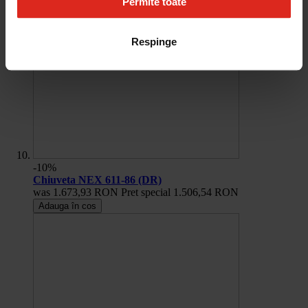
Permite toate
Respinge
-10%
Chiuveta NEX 611-86 (DR)
was
1.673,93 RON
Pret special
1.506,54 RON
Adauga în cos