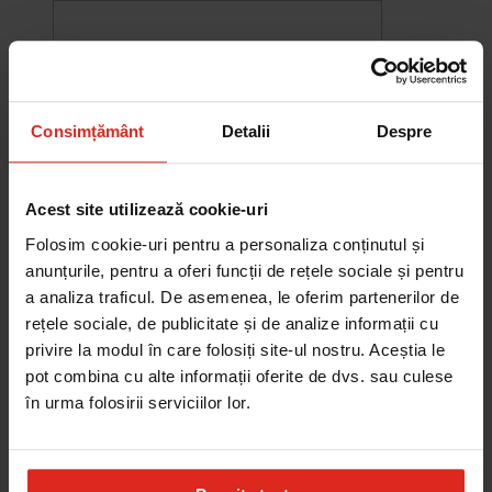
Consimțământ
Detalii
Despre
Acest site utilizează cookie-uri
Folosim cookie-uri pentru a personaliza conținutul și
anunțurile, pentru a oferi funcții de rețele sociale și pentru
a analiza traficul. De asemenea, le oferim partenerilor de
rețele sociale, de publicitate și de analize informații cu
-10%
privire la modul în care folosiți site-ul nostru. Aceștia le
Chiuveta Maris MRG 610-60
pot combina cu alte informații oferite de dvs. sau culese
was
2.580,20 RON
Pret special
2.322,18 RON
în urma folosirii serviciilor lor.
Adauga în cos