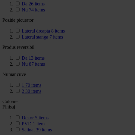
Da
26
items
Nu
74
items
Pozitie picurator
Lateral dreapta
8
items
Lateral stanga
7
items
Produs reversibil
Da
13
items
Nu
87
items
Numar cuve
1
70
items
2
30
items
Culoare
Finisaj
Dekor
5
items
PVD
1
item
Satinat
39
items