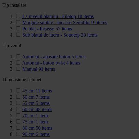
Tip instalare
La nivelul blatului - Filotop
18
items
Margine subtire - Incasso Semifilo
19
items
Pe blat - Incasso
57
items
Sub blatul de lucru - Sottotop
28
items
Tip ventil
Automat - apasare buton
5
items
Automat - buton twist
4
items
Manual
91
items
Dimensiune cabinet
45 cm
11
items
50 cm
7
items
55 cm
5
items
60 cm
48
items
70 cm
1
item
75 cm
1
item
80 cm
50
items
90 cm
6
items