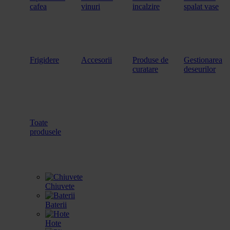
cafea
vinuri
incalzire
spalat vase
Frigidere
Accesorii
Produse de
Gestionarea
curatare
deseurilor
Toate
produsele
Chiuvete
Baterii
Hote