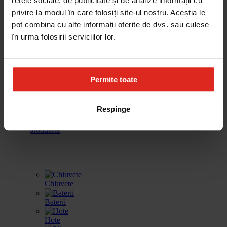
rețele sociale, de publicitate și de analize informații cu
cafea
vinuri
incalzire
spalat vase
privire la modul în care folosiți site-ul nostru. Aceștia le
pot combina cu alte informații oferite de dvs. sau culese
în urma folosirii serviciilor lor.
Frigidere
Accesorii
Produse de
Gestionarea
curatare
deseurilor
Permite toate
Respinge
Toate
produsele
Chiuvete
Baterii
Hote