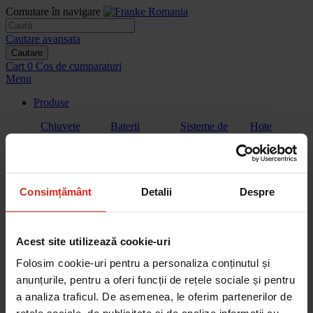
Comutare în navigare
Cautare avansata
Cautare
Cart
0
Cos de cumparaturi
Menu
Produse
Chiuvete
Baterii
Sisteme de
Hote
filtrare a
apei
Consimțământ
Detalii
Despre
Plite
Plita cu hota
Cuptoare
Cuptoare cu
extractor
microunde
Acest site utilizează cookie-uri
Folosim cookie-uri pentru a personaliza conținutul și
anunțurile, pentru a oferi funcții de rețele sociale și pentru
a analiza traficul. De asemenea, le oferim partenerilor de
Aparate de
Vitrina de
Sertar de
Masini de