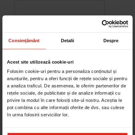
Consimțământ
Detalii
Despre
Acest site utilizează cookie-uri
Folosim cookie-uri pentru a personaliza conținutul și
anunțurile, pentru a oferi funcții de rețele sociale și pentru
a analiza traficul. De asemenea, le oferim partenerilor de
rețele sociale, de publicitate și de analize informații cu
-10%
Chiuveta Maris MRG 610-60
privire la modul în care folosiți site-ul nostru. Aceștia le
was
2.576,33 RON
Pret special
2.318,70 RON
pot combina cu alte informații oferite de dvs. sau culese
Adauga în cos
în urma folosirii serviciilor lor.