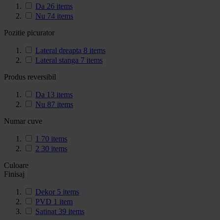
Da
26
items
Nu
74
items
Pozitie picurator
Lateral dreapta
8
items
Lateral stanga
7
items
Produs reversibil
Da
13
items
Nu
87
items
Numar cuve
1
70
items
2
30
items
Culoare
Finisaj
Dekor
5
items
PVD
1
item
Satinat
39
items