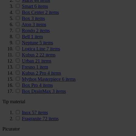
Maris
44
items
Smart
6
items
Box Center
2
items
Box
3
items
Aton
3
items
Rondo
2
items
Bell
1
item
Neptune
5
items
Logica Line
7
items
Kubus 2
22
items
Urban
21
items
Fresno
1
item
Kubus 2 Pro
4
items
Mythos Masterpiece
6
items
Box Pro
4
items
Box DrainMax
3
items
Tip material
Inox
57
items
Fragranite
72
items
Picurator