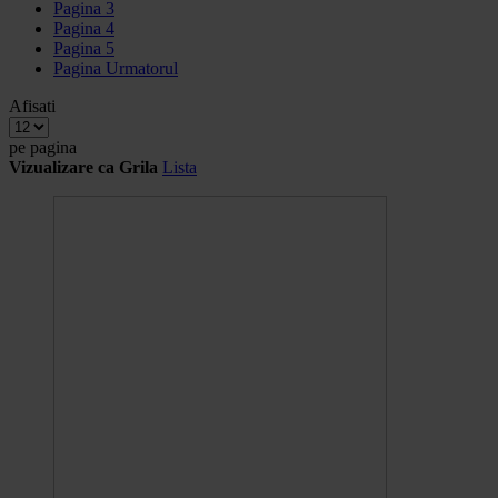
Pagina
3
Pagina
4
Pagina
5
Pagina
Urmatorul
Afisati
pe pagina
Vizualizare ca
Grila
Lista