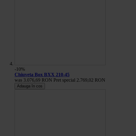
-10%
Chiuveta Box BXX 210-45
was
3.076,69 RON
Pret special
2.769,02 RON
Adauga în cos