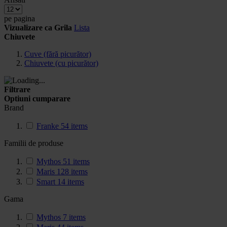
pe pagina
Vizualizare ca
Grila
Lista
Chiuvete
Cuve (fără picurător)
Chiuvete (cu picurător)
Filtrare
Optiuni cumparare
Brand
Franke
54
items
Familii de produse
Mythos
51
items
Maris
128
items
Smart
14
items
Gama
Mythos
7
items