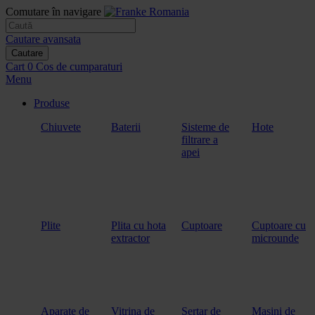
Comutare în navigare
Cautare avansata
Cautare
Cart
0
Cos de cumparaturi
Menu
Produse
Chiuvete
Baterii
Sisteme de
Hote
filtrare a
apei
Plite
Plita cu hota
Cuptoare
Cuptoare cu
extractor
microunde
Aparate de
Vitrina de
Sertar de
Masini de