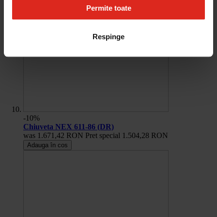
Permite toate
Respinge
-10%
Chiuveta NEX 611-86 (DR)
was
1.671,42 RON
Pret special
1.504,28 RON
Adauga în cos