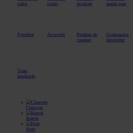
cafea
vinuri
incalzire
spalat vase
Frigidere
Accesorii
Produse de
Gestionarea
curatare
deseurilor
Toate
produsele
Chiuvete
Baterii
Hote