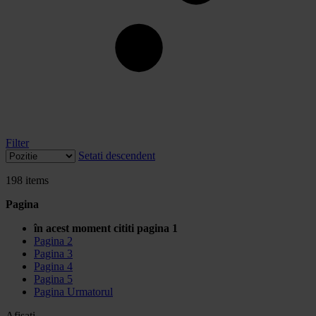
Filter
Setati descendent
198
items
Pagina
în acest moment cititi pagina
1
Pagina
2
Pagina
3
Pagina
4
Pagina
5
Pagina
Urmatorul
Afisati