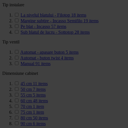
Tip instalare
La nivelul blatului - Filotop
18
items
Margine subtire - Incasso Semifilo
19
items
Pe blat - Incasso
57
items
Sub blatul de lucru - Sottotop
28
items
Tip ventil
Automat - apasare buton
5
items
Automat - buton twist
4
items
Manual
91
items
Dimensiune cabinet
45 cm
11
items
50 cm
7
items
55 cm
5
items
60 cm
48
items
70 cm
1
item
75 cm
1
item
80 cm
50
items
90 cm
6
items