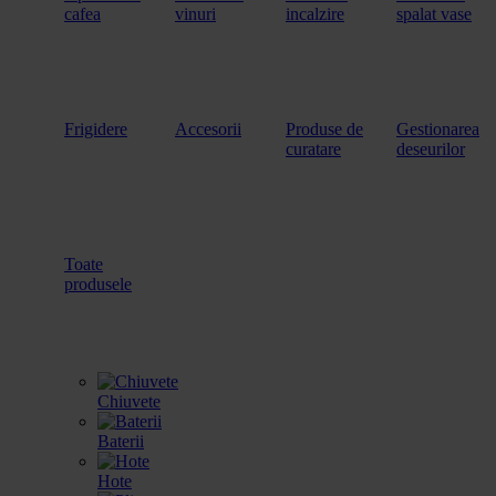
cafea
vinuri
incalzire
spalat vase
Frigidere
Accesorii
Produse de
Gestionarea
curatare
deseurilor
Toate
produsele
Chiuvete
Baterii
Hote