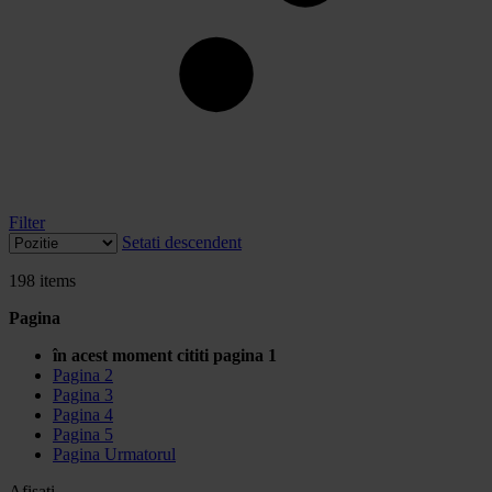
Filter
Setati descendent
198
items
Pagina
în acest moment cititi pagina
1
Pagina
2
Pagina
3
Pagina
4
Pagina
5
Pagina
Urmatorul
Afisati