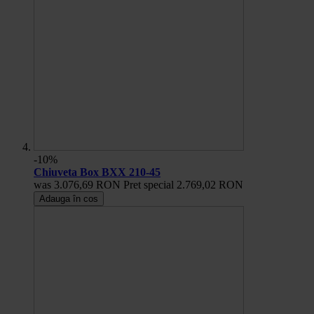
-10%
Chiuveta Box BXX 210-45
was
3.076,69 RON
Pret special
2.769,02 RON
Adauga în cos