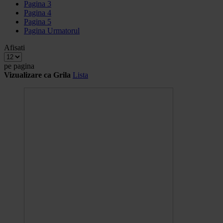
Pagina
3
Pagina
4
Pagina
5
Pagina
Urmatorul
Afisati
pe pagina
Vizualizare ca
Grila
Lista