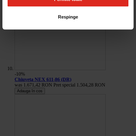
Respinge
-10%
Chiuveta NEX 611-86 (DR)
was
1.671,42 RON
Pret special
1.504,28 RON
Adauga în cos