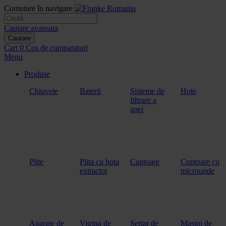
Comutare în navigare
Cautare avansata
Cautare
Cart
0
Cos de cumparaturi
Menu
Produse
Chiuvete
Baterii
Sisteme de
Hote
filtrare a
apei
Plite
Plita cu hota
Cuptoare
Cuptoare cu
extractor
microunde
Aparate de
Vitrina de
Sertar de
Masini de