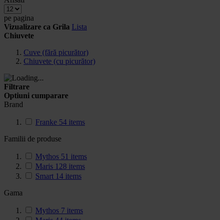
pe pagina
Vizualizare ca
Grila
Lista
Chiuvete
Cuve (fără picurător)
Chiuvete (cu picurător)
Filtrare
Optiuni cumparare
Brand
Franke
54
items
Familii de produse
Mythos
51
items
Maris
128
items
Smart
14
items
Gama
Mythos
7
items