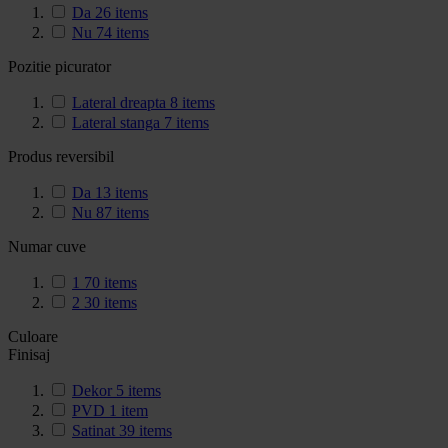
Da
26
items
Nu
74
items
Pozitie picurator
Lateral dreapta
8
items
Lateral stanga
7
items
Produs reversibil
Da
13
items
Nu
87
items
Numar cuve
1
70
items
2
30
items
Culoare
Finisaj
Dekor
5
items
PVD
1
item
Satinat
39
items