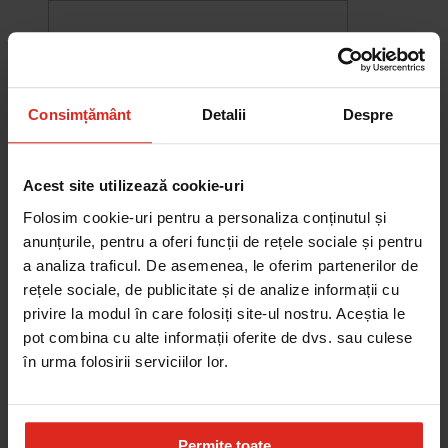
Consimțământ
Detalii
Despre
Acest site utilizează cookie-uri
Folosim cookie-uri pentru a personaliza conținutul și
anunțurile, pentru a oferi funcții de rețele sociale și pentru
a analiza traficul. De asemenea, le oferim partenerilor de
rețele sociale, de publicitate și de analize informații cu
-10%
privire la modul în care folosiți site-ul nostru. Aceștia le
Chiuveta Maris MRG 610-60
pot combina cu alte informații oferite de dvs. sau culese
was
2.576,33 RON
Pret special
2.318,70 RON
în urma folosirii serviciilor lor.
Adauga în cos
Permite toate