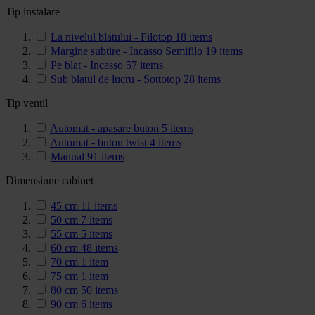
Tip instalare
La nivelul blatului - Filotop
18
items
Margine subtire - Incasso Semifilo
19
items
Pe blat - Incasso
57
items
Sub blatul de lucru - Sottotop
28
items
Tip ventil
Automat - apasare buton
5
items
Automat - buton twist
4
items
Manual
91
items
Dimensiune cabinet
45 cm
11
items
50 cm
7
items
55 cm
5
items
60 cm
48
items
70 cm
1
item
75 cm
1
item
80 cm
50
items
90 cm
6
items