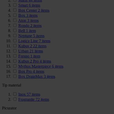
Maris
44
items
Smart
6
items
Box Center
2
items
Box
3
items
Aton
3
items
Rondo
2
items
Bell
1
item
Neptune
5
items
Logica Line
7
items
Kubus 2
22
items
Urban
21
items
Fresno
1
item
Kubus 2 Pro
4
items
Mythos Masterpiece
6
items
Box Pro
4
items
Box DrainMax
3
items
Tip material
Inox
57
items
Fragranite
72
items
Picurator