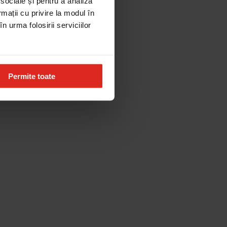
 sociale și pentru a analiza
rmații cu privire la modul în
n urma folosirii serviciilor
Permite toate