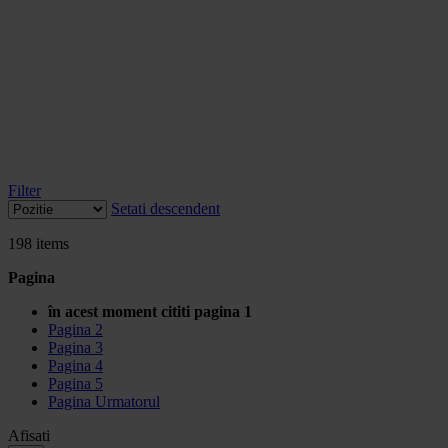
Filter
Setati descendent
198
items
Pagina
în acest moment cititi pagina
1
Pagina
2
Pagina
3
Pagina
4
Pagina
5
Pagina
Urmatorul
Afisati