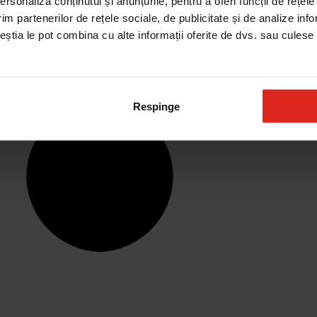
rsonaliza conținutul și anunțurile, pentru a oferi funcții de rețele
im partenerilor de rețele sociale, de publicitate și de analize info
ceștia le pot combina cu alte informații oferite de dvs. sau culese î
Respinge