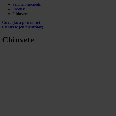
Pagina principala
Produse
Chiuvete
Cuve (fără picurător)
Chiuvete (cu picurător)
Chiuvete