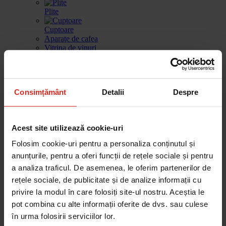
Plite
Cuptoare
Aparate de cafea
Vitrina de vinuri
Sertar de incalzire
Masini de spalat vase
Consimțământ
Detalii
Despre
Frigidere
Gestionarea deseurilor
Produse de curatare
Acest site utilizează cookie-uri
Accesorii
Piese de schimb
Folosim cookie-uri pentru a personaliza conținutul și
Cautare dupa produse
Cautare dupa piesa
anunțurile, pentru a oferi funcții de rețele sociale și pentru
a analiza traficul. De asemenea, le oferim partenerilor de
rețele sociale, de publicitate și de analize informații cu
privire la modul în care folosiți site-ul nostru. Aceștia le
Cautare dupa produse
pot combina cu alte informații oferite de dvs. sau culese
Cautare dupa piesa
în urma folosirii serviciilor lor.
Catalog