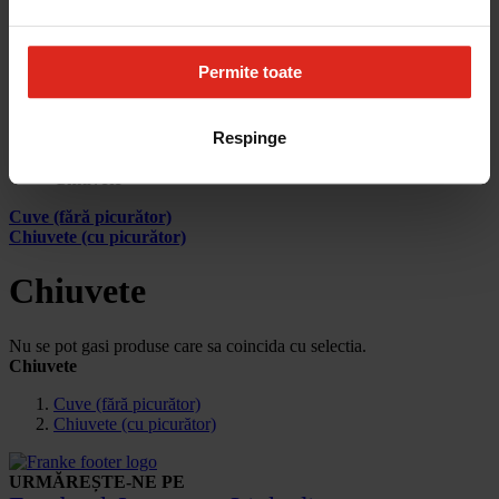
Cum aleg
Devino partener
Parteneri
Contact
Permite toate
Account
Respinge
Pagina principala
Produse
Chiuvete
Cuve (fără picurător)
Chiuvete (cu picurător)
Chiuvete
Nu se pot gasi produse care sa coincida cu selectia.
Chiuvete
Cuve (fără picurător)
Chiuvete (cu picurător)
URMĂREȘTE-NE PE