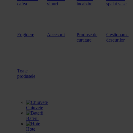
cafea
vinuri
incalzire
spalat vase
Frigidere
Accesorii
Produse de
Gestionarea
curatare
deseurilor
Toate
produsele
Chiuvete
Baterii
Hote