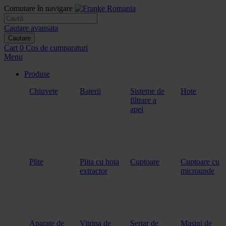
Comutare în navigare
Cautare avansata
Cautare
Cart
0
Cos de cumparaturi
Menu
Produse
Chiuvete
Baterii
Sisteme de
Hote
filtrare a
apei
Plite
Plita cu hota
Cuptoare
Cuptoare cu
extractor
microunde
Aparate de
Vitrina de
Sertar de
Masini de