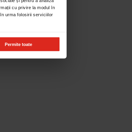
 sociale și pentru a analiza
rmații cu privire la modul în
n urma folosirii serviciilor
Permite toate