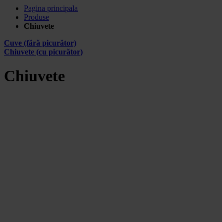
Pagina principala
Produse
Chiuvete
Cuve (fără picurător)
Chiuvete (cu picurător)
Chiuvete