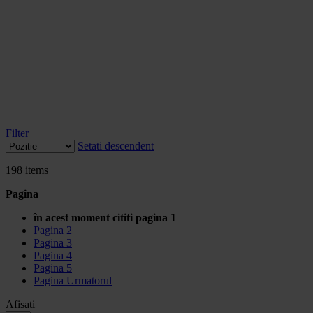
Filter
Setati descendent
198
items
Pagina
în acest moment cititi pagina
1
Pagina
2
Pagina
3
Pagina
4
Pagina
5
Pagina
Urmatorul
Afisati