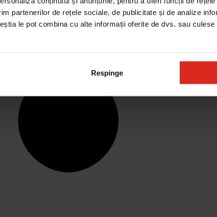
rsonaliza conținutul și anunțurile, pentru a oferi funcții de rețele
im partenerilor de rețele sociale, de publicitate și de analize info
ceștia le pot combina cu alte informații oferite de dvs. sau culese î
Respinge