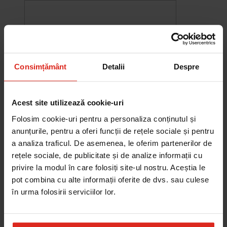
Consimțământ
Detalii
Despre
Acest site utilizează cookie-uri
Folosim cookie-uri pentru a personaliza conținutul și
anunțurile, pentru a oferi funcții de rețele sociale și pentru
a analiza traficul. De asemenea, le oferim partenerilor de
rețele sociale, de publicitate și de analize informații cu
-10%
privire la modul în care folosiți site-ul nostru. Aceștia le
Chiuveta Maris MRG 610-60
was
2.578,27 RON
Pret special
2.320,44 RON
pot combina cu alte informații oferite de dvs. sau culese
Adauga în cos
în urma folosirii serviciilor lor.