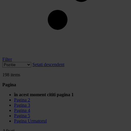
Filter
Setati descendent
198
items
Pagina
în acest moment cititi pagina
1
Pagina
2
Pagina
3
Pagina
4
Pagina
5
Pagina
Urmatorul
Afisati