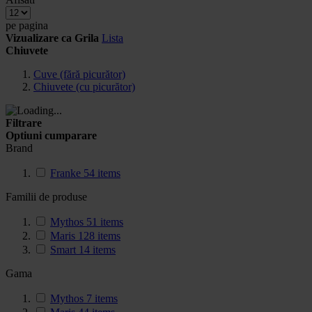
pe pagina
Vizualizare ca
Grila
Lista
Chiuvete
Cuve (fără picurător)
Chiuvete (cu picurător)
Filtrare
Optiuni cumparare
Brand
Franke
54
items
Familii de produse
Mythos
51
items
Maris
128
items
Smart
14
items
Gama
Mythos
7
items