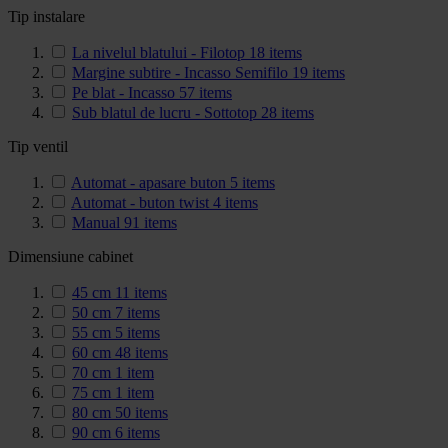
Tip instalare
La nivelul blatului - Filotop
18
items
Margine subtire - Incasso Semifilo
19
items
Pe blat - Incasso
57
items
Sub blatul de lucru - Sottotop
28
items
Tip ventil
Automat - apasare buton
5
items
Automat - buton twist
4
items
Manual
91
items
Dimensiune cabinet
45 cm
11
items
50 cm
7
items
55 cm
5
items
60 cm
48
items
70 cm
1
item
75 cm
1
item
80 cm
50
items
90 cm
6
items