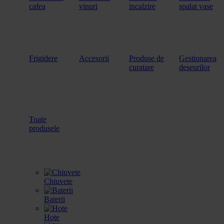
cafea
vinuri
incalzire
spalat vase
Frigidere
Accesorii
Produse de
Gestionarea
curatare
deseurilor
Toate
produsele
Chiuvete
Baterii
Hote