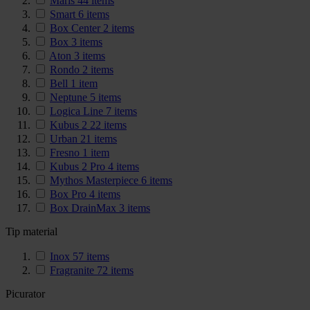
Maris
44
items
Smart
6
items
Box Center
2
items
Box
3
items
Aton
3
items
Rondo
2
items
Bell
1
item
Neptune
5
items
Logica Line
7
items
Kubus 2
22
items
Urban
21
items
Fresno
1
item
Kubus 2 Pro
4
items
Mythos Masterpiece
6
items
Box Pro
4
items
Box DrainMax
3
items
Tip material
Inox
57
items
Fragranite
72
items
Picurator