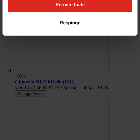
Permite toate
Respinge
-10%
Chiuveta NEX 611-86 (DR)
was
1.672,68 RON
Pret special
1.505,41 RON
Adauga în cos