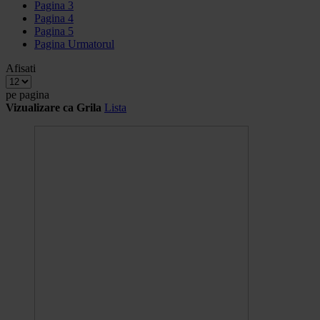
Pagina
3
Pagina
4
Pagina
5
Pagina
Urmatorul
Afisati
pe pagina
Vizualizare ca
Grila
Lista