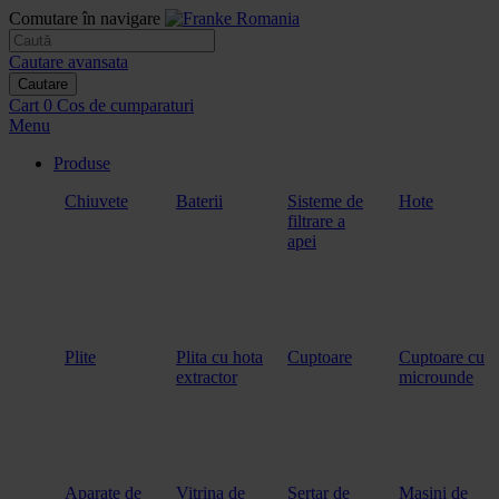
Comutare în navigare
Cautare avansata
Cautare
Cart
0
Cos de cumparaturi
Menu
Produse
Chiuvete
Baterii
Sisteme de
Hote
filtrare a
apei
Plite
Plita cu hota
Cuptoare
Cuptoare cu
extractor
microunde
Aparate de
Vitrina de
Sertar de
Masini de