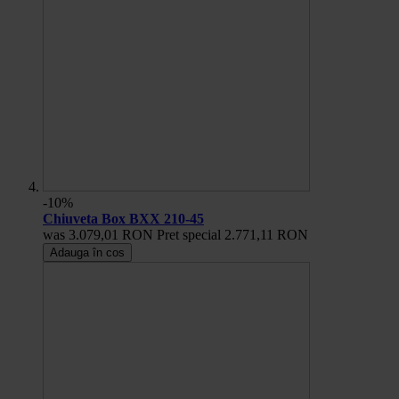
-10%
Chiuveta Box BXX 210-45
was
3.079,01 RON
Pret special
2.771,11 RON
Adauga în cos