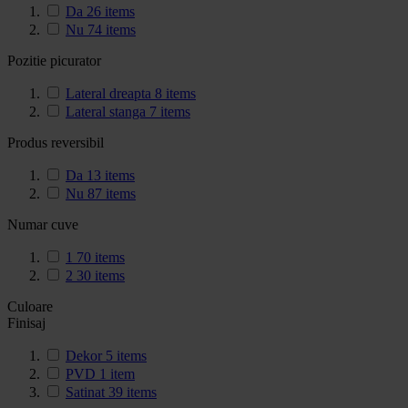
Da
26
items
Nu
74
items
Pozitie picurator
Lateral dreapta
8
items
Lateral stanga
7
items
Produs reversibil
Da
13
items
Nu
87
items
Numar cuve
1
70
items
2
30
items
Culoare
Finisaj
Dekor
5
items
PVD
1
item
Satinat
39
items