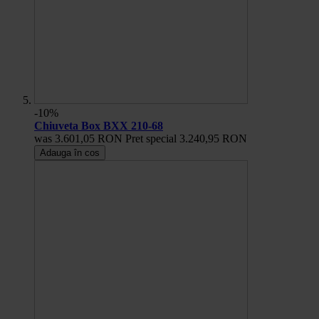
-10%
Chiuveta Box BXX 210-68
was
3.601,05 RON
Pret special
3.240,95 RON
Adauga în cos