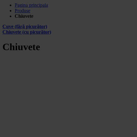
Pagina principala
Produse
Chiuvete
Cuve (fără picurător)
Chiuvete (cu picurător)
Chiuvete