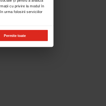
 sociale și pentru a analiza
rmații cu privire la modul în
n urma folosirii serviciilor
Permite toate