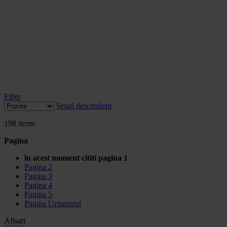
Filter
Setati descendent
198
items
Pagina
în acest moment cititi pagina
1
Pagina
2
Pagina
3
Pagina
4
Pagina
5
Pagina
Urmatorul
Afisati