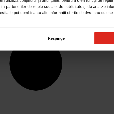
rsonaliza conținutul și anunțurile, pentru a oferi funcții de rețele
im partenerilor de rețele sociale, de publicitate și de analize info
ceștia le pot combina cu alte informații oferite de dvs. sau culese î
Respinge