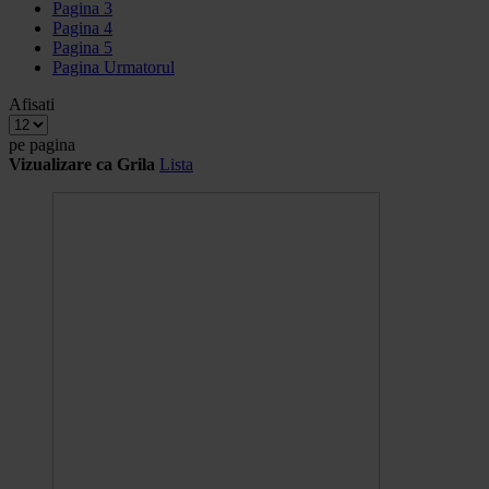
Pagina
3
Pagina
4
Pagina
5
Pagina
Urmatorul
Afisati
pe pagina
Vizualizare ca
Grila
Lista