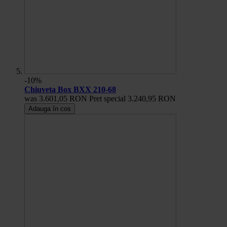
-10%
Chiuveta Box BXX 210-68
was
3.601,05 RON
Pret special
3.240,95 RON
Adauga în cos