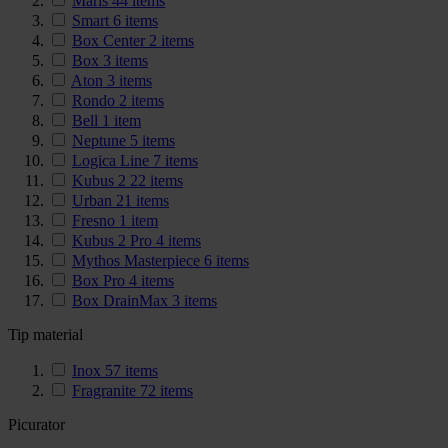
Maris
44
items
Smart
6
items
Box Center
2
items
Box
3
items
Aton
3
items
Rondo
2
items
Bell
1
item
Neptune
5
items
Logica Line
7
items
Kubus 2
22
items
Urban
21
items
Fresno
1
item
Kubus 2 Pro
4
items
Mythos Masterpiece
6
items
Box Pro
4
items
Box DrainMax
3
items
Tip material
Inox
57
items
Fragranite
72
items
Picurator