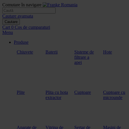
Comutare în navigare
Cautare avansata
Cautare
Cart
0
Cos de cumparaturi
Menu
Produse
Chiuvete
Baterii
Sisteme de
Hote
filtrare a
apei
Plite
Plita cu hota
Cuptoare
Cuptoare cu
extractor
microunde
Aparate de
Vitrina de
Sertar de
Masini de