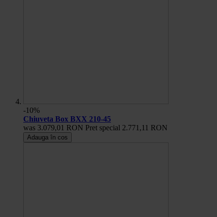
-10%
Chiuveta Box BXX 210-45
was
3.079,01 RON
Pret special
2.771,11 RON
Adauga în cos