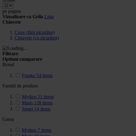
pe pagina
Vizualizare ca
Grila
Lista
Chiuvete
Cuve (fără picurător)
Chiuvete (cu picurător)
Filtrare
Optiuni cumparare
Brand
Franke
54
items
Familii de produse
Mythos
51
items
Maris
128
items
Smart
14
items
Gama
Mythos
7
items