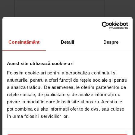
Consimțământ
Detalii
Despre
Acest site utilizează cookie-uri
Folosim cookie-uri pentru a personaliza conținutul și
anunțurile, pentru a oferi funcții de rețele sociale și pentru
a analiza traficul. De asemenea, le oferim partenerilor de
-10%
rețele sociale, de publicitate și de analize informații cu
Chiuveta Maris MRG 610-60
privire la modul în care folosiți site-ul nostru. Aceștia le
was
2.578,27 RON
Pret special
2.320,44 RON
pot combina cu alte informații oferite de dvs. sau culese
Adauga în cos
în urma folosirii serviciilor lor.