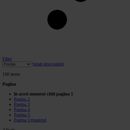
Filter
Setati descendent
198
items
Pagina
în acest moment cititi pagina
1
Pagina
2
Pagina
3
Pagina
4
Pagina
5
Pagina
Urmatorul
Afisati