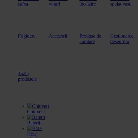
cafea
vinuri
incalzire
spalat vase
Frigidere
Accesorii
Produse de
Gestionarea
curatare
deseurilor
Toate
produsele
Chiuvete
Baterii
Hote