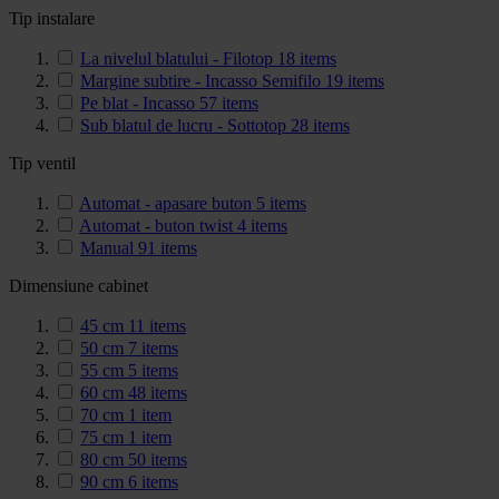
Tip instalare
La nivelul blatului - Filotop
18
items
Margine subtire - Incasso Semifilo
19
items
Pe blat - Incasso
57
items
Sub blatul de lucru - Sottotop
28
items
Tip ventil
Automat - apasare buton
5
items
Automat - buton twist
4
items
Manual
91
items
Dimensiune cabinet
45 cm
11
items
50 cm
7
items
55 cm
5
items
60 cm
48
items
70 cm
1
item
75 cm
1
item
80 cm
50
items
90 cm
6
items