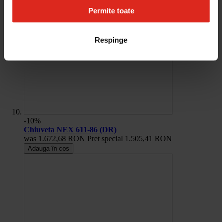
Permite toate
Respinge
-10%
Chiuveta NEX 611-86 (DR)
was
1.672,68 RON
Pret special
1.505,41 RON
Adauga în cos