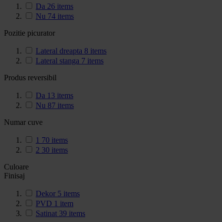
Da
26
items
Nu
74
items
Pozitie picurator
Lateral dreapta
8
items
Lateral stanga
7
items
Produs reversibil
Da
13
items
Nu
87
items
Numar cuve
1
70
items
2
30
items
Culoare
Finisaj
Dekor
5
items
PVD
1
item
Satinat
39
items