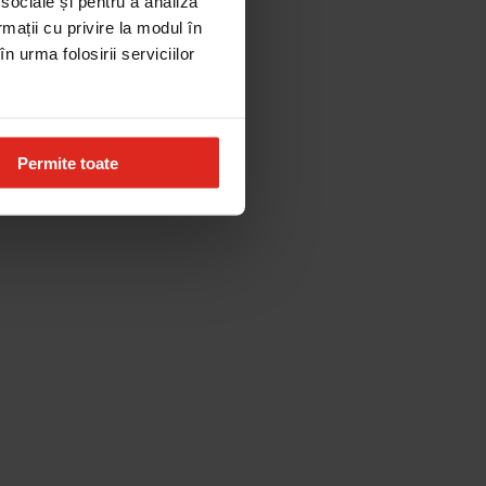
 sociale și pentru a analiza
rmații cu privire la modul în
n urma folosirii serviciilor
Permite toate