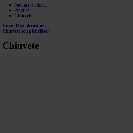
Pagina principala
Produse
Chiuvete
Cuve (fără picurător)
Chiuvete (cu picurător)
Chiuvete