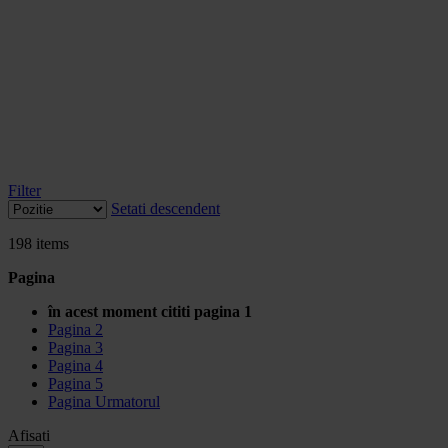
Filter
Setati descendent
198
items
Pagina
în acest moment cititi pagina
1
Pagina
2
Pagina
3
Pagina
4
Pagina
5
Pagina
Urmatorul
Afisati