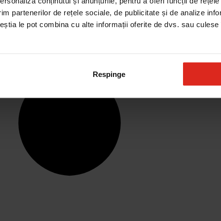
rsonaliza conținutul și anunțurile, pentru a oferi funcții de rețele
im partenerilor de rețele sociale, de publicitate și de analize info
ceștia le pot combina cu alte informații oferite de dvs. sau culese î
Respinge