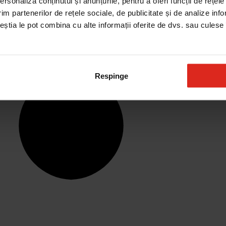
rsonaliza conținutul și anunțurile, pentru a oferi funcții de rețele
im partenerilor de rețele sociale, de publicitate și de analize info
ceștia le pot combina cu alte informații oferite de dvs. sau culese î
Respinge