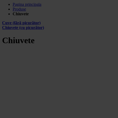
Pagina principala
Produse
Chiuvete
Cuve (fără picurător)
Chiuvete (cu picurător)
Chiuvete