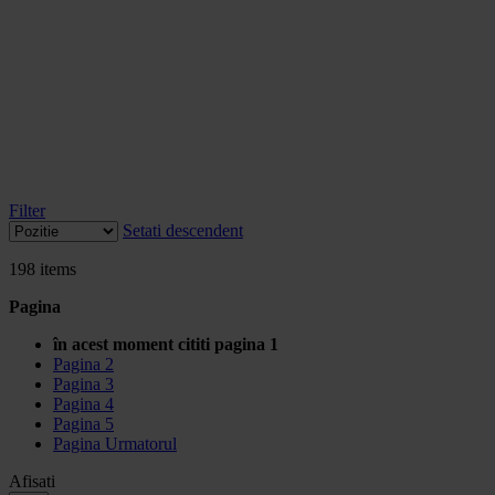
Filter
Setati descendent
198
items
Pagina
în acest moment cititi pagina
1
Pagina
2
Pagina
3
Pagina
4
Pagina
5
Pagina
Urmatorul
Afisati