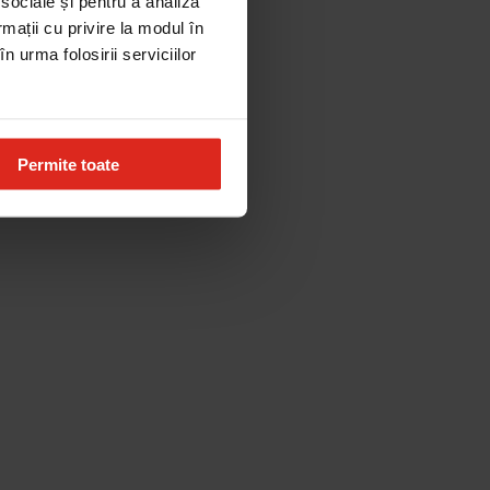
 sociale și pentru a analiza
rmații cu privire la modul în
n urma folosirii serviciilor
Permite toate