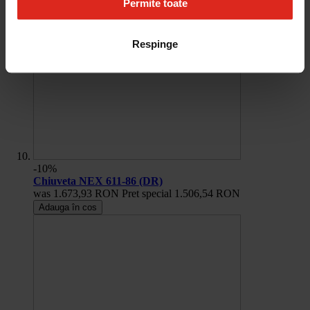
Permite toate
Respinge
-10%
Chiuveta NEX 611-86 (DR)
was
1.673,93 RON
Pret special
1.506,54 RON
Adauga în cos