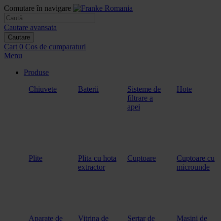
Comutare în navigare
Cautare avansata
Cautare
Cart
0
Cos de cumparaturi
Menu
Produse
Chiuvete
Baterii
Sisteme de
Hote
filtrare a
apei
Plite
Plita cu hota
Cuptoare
Cuptoare cu
extractor
microunde
Aparate de
Vitrina de
Sertar de
Masini de