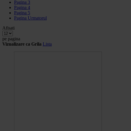
Pagina
3
Pagina
4
Pagina
5
Pagina
Urmatorul
Afisati
pe pagina
Vizualizare ca
Grila
Lista