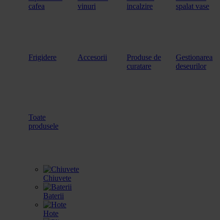
cafea
vinuri
incalzire
spalat vase
Frigidere
Accesorii
Produse de
Gestionarea
curatare
deseurilor
Toate
produsele
Chiuvete
Baterii
Hote