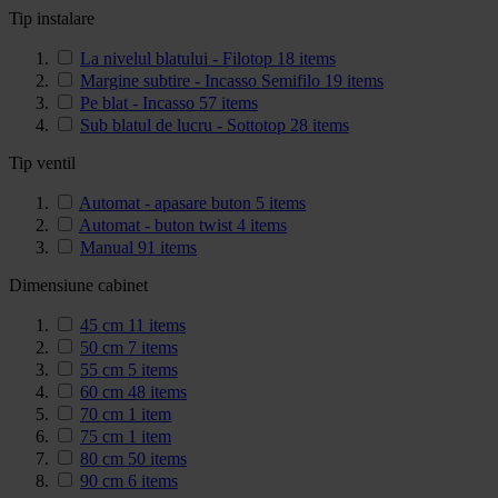
Tip instalare
La nivelul blatului - Filotop
18
items
Margine subtire - Incasso Semifilo
19
items
Pe blat - Incasso
57
items
Sub blatul de lucru - Sottotop
28
items
Tip ventil
Automat - apasare buton
5
items
Automat - buton twist
4
items
Manual
91
items
Dimensiune cabinet
45 cm
11
items
50 cm
7
items
55 cm
5
items
60 cm
48
items
70 cm
1
item
75 cm
1
item
80 cm
50
items
90 cm
6
items