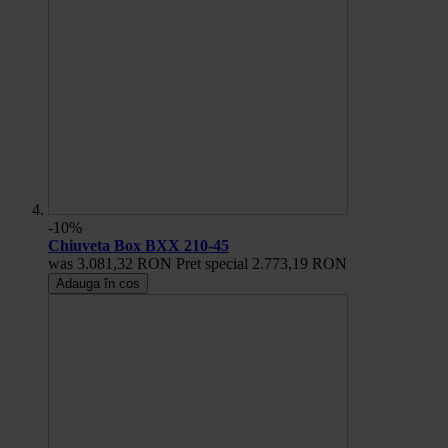
-10%
Chiuveta Box BXX 210-45
was
3.081,32 RON
Pret special
2.773,19 RON
Adauga în cos