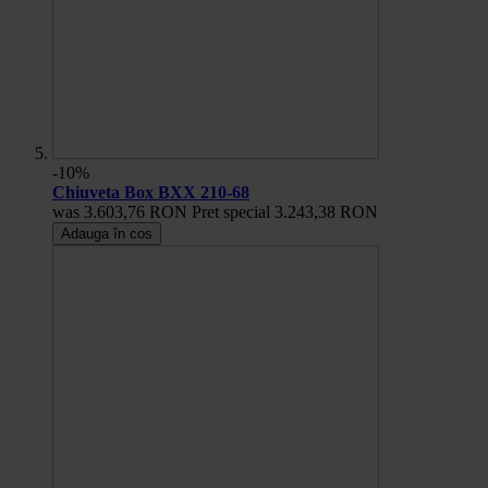
-10%
Chiuveta Box BXX 210-68
was
3.603,76 RON
Pret special
3.243,38 RON
Adauga în cos