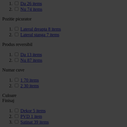
Da
26
items
Nu
74
items
Pozitie picurator
Lateral dreapta
8
items
Lateral stanga
7
items
Produs reversibil
Da
13
items
Nu
87
items
Numar cuve
1
70
items
2
30
items
Culoare
Finisaj
Dekor
5
items
PVD
1
item
Satinat
39
items