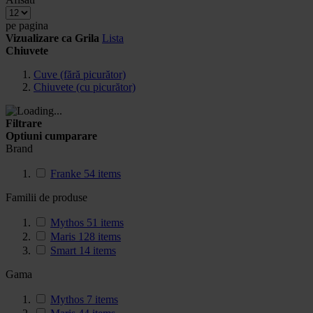
pe pagina
Vizualizare ca
Grila
Lista
Chiuvete
Cuve (fără picurător)
Chiuvete (cu picurător)
Filtrare
Optiuni cumparare
Brand
Franke
54
items
Familii de produse
Mythos
51
items
Maris
128
items
Smart
14
items
Gama
Mythos
7
items