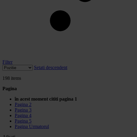
Filter
Setati descendent
198
items
Pagina
în acest moment cititi pagina
1
Pagina
2
Pagina
3
Pagina
4
Pagina
5
Pagina
Urmatorul
Afisati