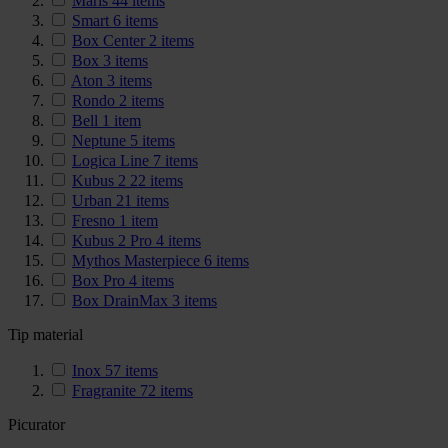
Maris
44
items
Smart
6
items
Box Center
2
items
Box
3
items
Aton
3
items
Rondo
2
items
Bell
1
item
Neptune
5
items
Logica Line
7
items
Kubus 2
22
items
Urban
21
items
Fresno
1
item
Kubus 2 Pro
4
items
Mythos Masterpiece
6
items
Box Pro
4
items
Box DrainMax
3
items
Tip material
Inox
57
items
Fragranite
72
items
Picurator