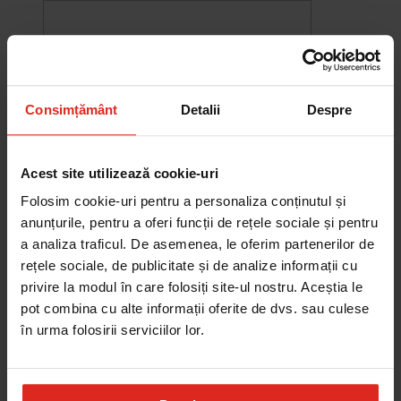
Consimțământ
Detalii
Despre
Acest site utilizează cookie-uri
Folosim cookie-uri pentru a personaliza conținutul și
anunțurile, pentru a oferi funcții de rețele sociale și pentru
a analiza traficul. De asemenea, le oferim partenerilor de
rețele sociale, de publicitate și de analize informații cu
-10%
privire la modul în care folosiți site-ul nostru. Aceștia le
Chiuveta Maris MRG 610-60
pot combina cu alte informații oferite de dvs. sau culese
was
2.580,20 RON
Pret special
2.322,18 RON
în urma folosirii serviciilor lor.
Adauga în cos