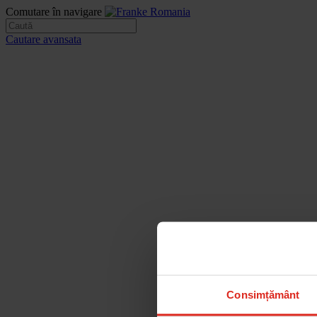
Comutare în navigare
Cautare avansata
Consimțământ