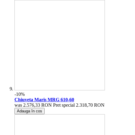
-10%
Chiuveta Maris MRG 610-60
was
2.576,33 RON
Pret special
2.318,70 RON
Adauga în cos