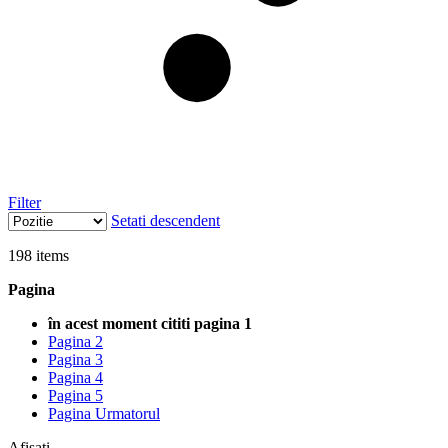
Filter
Setati descendent
198
items
Pagina
în acest moment cititi pagina
1
Pagina
2
Pagina
3
Pagina
4
Pagina
5
Pagina
Urmatorul
Afisati