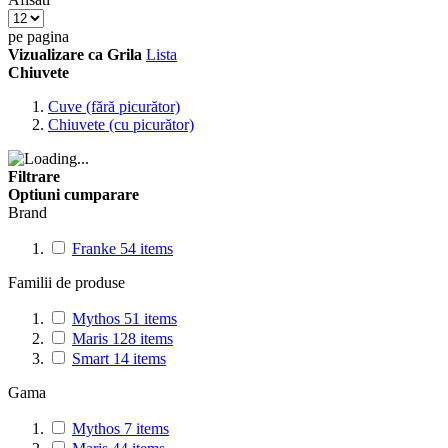
pe pagina
Vizualizare ca
Grila
Lista
Chiuvete
Cuve (fără picurător)
Chiuvete (cu picurător)
Filtrare
Optiuni cumparare
Brand
Franke
54
items
Familii de produse
Mythos
51
items
Maris
128
items
Smart
14
items
Gama
Mythos
7
items