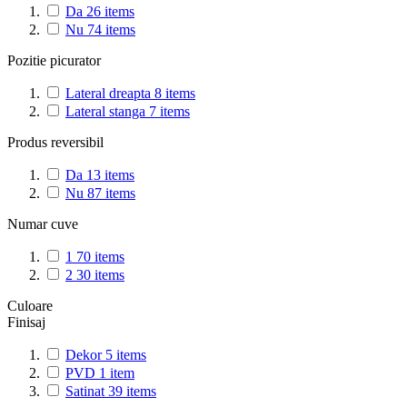
Da
26
items
Nu
74
items
Pozitie picurator
Lateral dreapta
8
items
Lateral stanga
7
items
Produs reversibil
Da
13
items
Nu
87
items
Numar cuve
1
70
items
2
30
items
Culoare
Finisaj
Dekor
5
items
PVD
1
item
Satinat
39
items