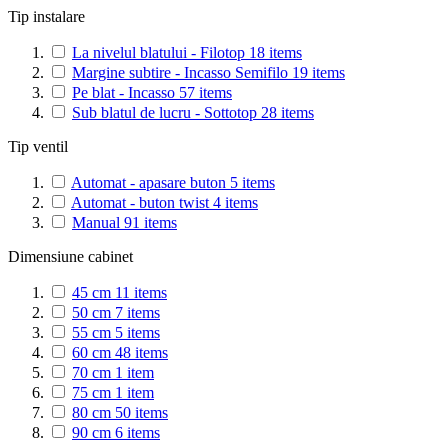
Tip instalare
La nivelul blatului - Filotop
18
items
Margine subtire - Incasso Semifilo
19
items
Pe blat - Incasso
57
items
Sub blatul de lucru - Sottotop
28
items
Tip ventil
Automat - apasare buton
5
items
Automat - buton twist
4
items
Manual
91
items
Dimensiune cabinet
45 cm
11
items
50 cm
7
items
55 cm
5
items
60 cm
48
items
70 cm
1
item
75 cm
1
item
80 cm
50
items
90 cm
6
items