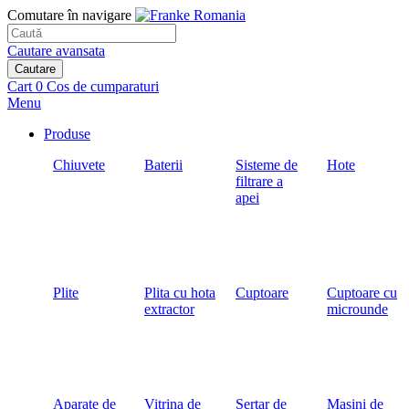
Comutare în navigare
Cautare avansata
Cautare
Cart
0
Cos de cumparaturi
Menu
Produse
Chiuvete
Baterii
Sisteme de
Hote
filtrare a
apei
Plite
Plita cu hota
Cuptoare
Cuptoare cu
extractor
microunde
Aparate de
Vitrina de
Sertar de
Masini de