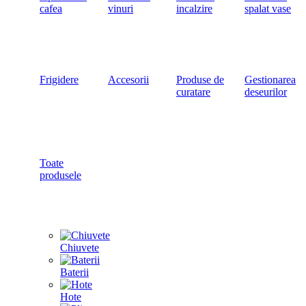
cafea
vinuri
incalzire
spalat vase
Frigidere
Accesorii
Produse de
Gestionarea
curatare
deseurilor
Toate
produsele
Chiuvete
Baterii
Hote