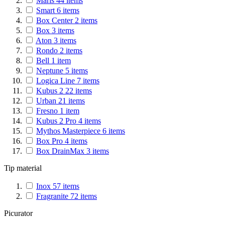
Maris
44
items
Smart
6
items
Box Center
2
items
Box
3
items
Aton
3
items
Rondo
2
items
Bell
1
item
Neptune
5
items
Logica Line
7
items
Kubus 2
22
items
Urban
21
items
Fresno
1
item
Kubus 2 Pro
4
items
Mythos Masterpiece
6
items
Box Pro
4
items
Box DrainMax
3
items
Tip material
Inox
57
items
Fragranite
72
items
Picurator