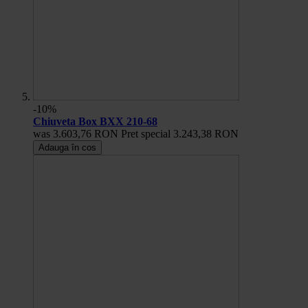
-10%
Chiuveta Box BXX 210-68
was
3.603,76 RON
Pret special
3.243,38 RON
Adauga în cos