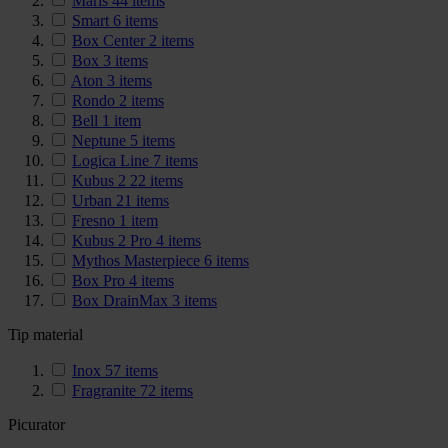
Maris
44
items
Smart
6
items
Box Center
2
items
Box
3
items
Aton
3
items
Rondo
2
items
Bell
1
item
Neptune
5
items
Logica Line
7
items
Kubus 2
22
items
Urban
21
items
Fresno
1
item
Kubus 2 Pro
4
items
Mythos Masterpiece
6
items
Box Pro
4
items
Box DrainMax
3
items
Tip material
Inox
57
items
Fragranite
72
items
Picurator