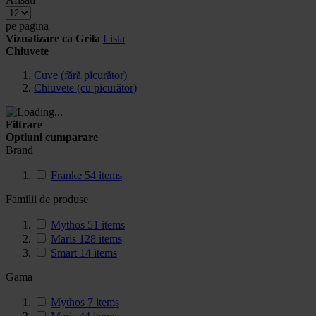
pe pagina
Vizualizare ca
Grila
Lista
Chiuvete
Cuve (fără picurător)
Chiuvete (cu picurător)
Filtrare
Optiuni cumparare
Brand
Franke
54
items
Familii de produse
Mythos
51
items
Maris
128
items
Smart
14
items
Gama
Mythos
7
items