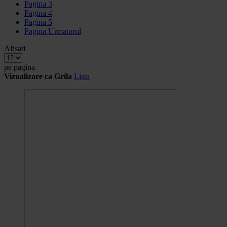
Pagina
3
Pagina
4
Pagina
5
Pagina
Urmatorul
Afisati
pe pagina
Vizualizare ca
Grila
Lista