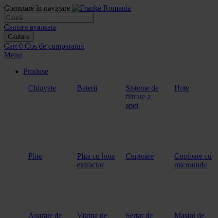
Comutare în navigare
Cautare avansata
Cautare
Cart
0
Cos de cumparaturi
Menu
Produse
Chiuvete
Baterii
Sisteme de
Hote
filtrare a
apei
Plite
Plita cu hota
Cuptoare
Cuptoare cu
extractor
microunde
Aparate de
Vitrina de
Sertar de
Masini de