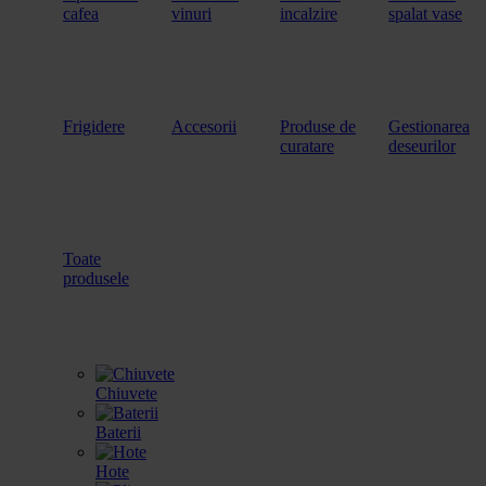
cafea
vinuri
incalzire
spalat vase
Frigidere
Accesorii
Produse de
Gestionarea
curatare
deseurilor
Toate
produsele
Chiuvete
Baterii
Hote