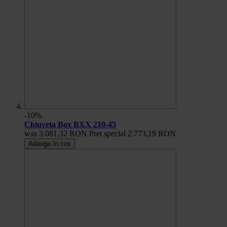
-10%
Chiuveta Box BXX 210-45
was
3.081,32 RON
Pret special
2.773,19 RON
Adauga în cos