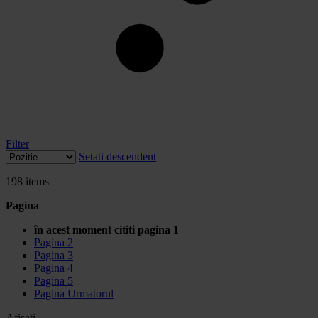
Filter
Setati descendent
198
items
Pagina
în acest moment cititi pagina
1
Pagina
2
Pagina
3
Pagina
4
Pagina
5
Pagina
Urmatorul
Afisati