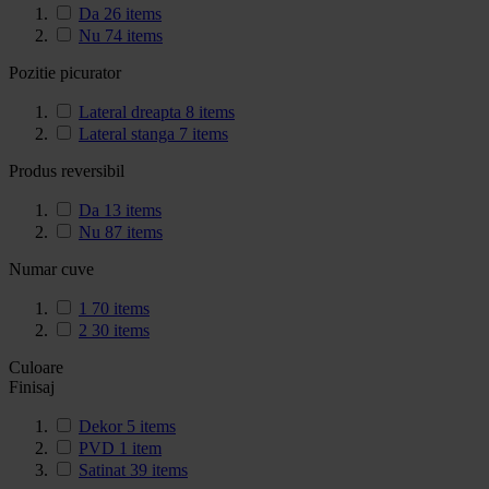
Da
26
items
Nu
74
items
Pozitie picurator
Lateral dreapta
8
items
Lateral stanga
7
items
Produs reversibil
Da
13
items
Nu
87
items
Numar cuve
1
70
items
2
30
items
Culoare
Finisaj
Dekor
5
items
PVD
1
item
Satinat
39
items