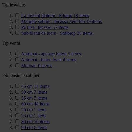
Tip instalare
La nivelul blatului - Filotop
18
items
Margine subtire - Incasso Semifilo
19
items
Pe blat - Incasso
57
items
Sub blatul de lucru - Sottotop
28
items
Tip ventil
Automat - apasare buton
5
items
Automat - buton twist
4
items
Manual
91
items
Dimensiune cabinet
45 cm
11
items
50 cm
7
items
55 cm
5
items
60 cm
48
items
70 cm
1
item
75 cm
1
item
80 cm
50
items
90 cm
6
items