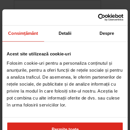
Consimțământ
Detalii
Despre
Acest site utilizează cookie-uri
Folosim cookie-uri pentru a personaliza conținutul și
anunțurile, pentru a oferi funcții de rețele sociale și pentru
a analiza traficul. De asemenea, le oferim partenerilor de
rețele sociale, de publicitate și de analize informații cu
-10%
privire la modul în care folosiți site-ul nostru. Aceștia le
Chiuveta Maris MRG 610-60
pot combina cu alte informații oferite de dvs. sau culese
was
2.580,20 RON
Pret special
2.322,18 RON
în urma folosirii serviciilor lor.
Adauga în cos
Permite toate