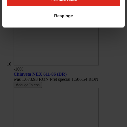
Respinge
-10%
Chiuveta NEX 611-86 (DR)
was
1.673,93 RON
Pret special
1.506,54 RON
Adauga în cos