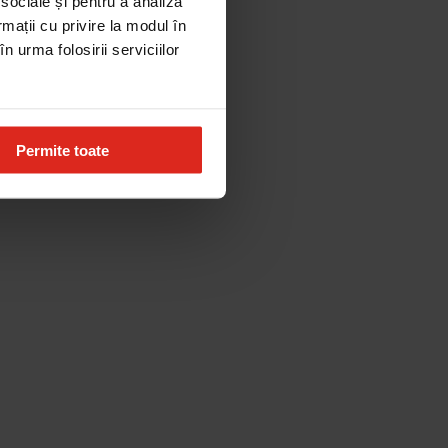
 sociale și pentru a analiza
rmații cu privire la modul în
n urma folosirii serviciilor
Permite toate