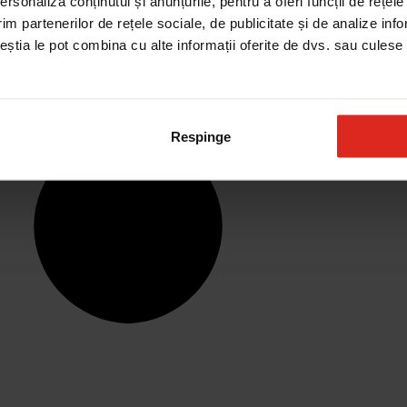
rsonaliza conținutul și anunțurile, pentru a oferi funcții de rețele
im partenerilor de rețele sociale, de publicitate și de analize info
ceștia le pot combina cu alte informații oferite de dvs. sau culese î
Respinge