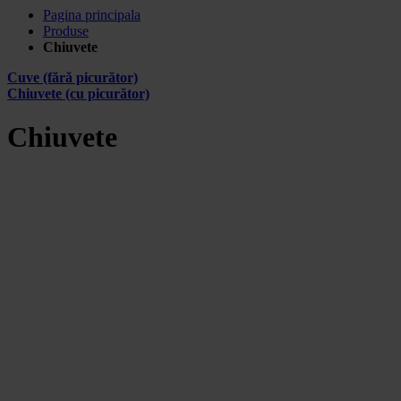
Pagina principala
Produse
Chiuvete
Cuve (fără picurător)
Chiuvete (cu picurător)
Chiuvete