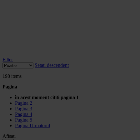
Filter
Setati descendent
198
items
Pagina
în acest moment cititi pagina
1
Pagina
2
Pagina
3
Pagina
4
Pagina
5
Pagina
Urmatorul
Afisati