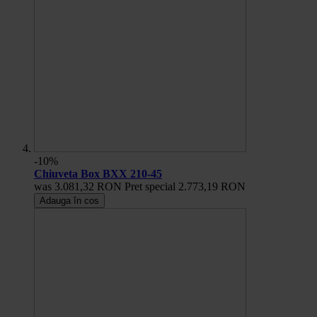
-10%
Chiuveta Box BXX 210-45
was
3.081,32 RON
Pret special
2.773,19 RON
Adauga în cos