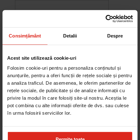
Consimțământ
Detalii
Despre
Acest site utilizează cookie-uri
Folosim cookie-uri pentru a personaliza conținutul și
anunțurile, pentru a oferi funcții de rețele sociale și pentru
a analiza traficul. De asemenea, le oferim partenerilor de
rețele sociale, de publicitate și de analize informații cu
-10%
privire la modul în care folosiți site-ul nostru. Aceștia le
Chiuveta Maris MRG 610-60
pot combina cu alte informații oferite de dvs. sau culese
was
2.580,20 RON
Pret special
2.322,18 RON
în urma folosirii serviciilor lor.
Adauga în cos
Permite toate