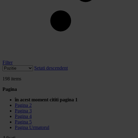
Filter
Setati descendent
198
items
Pagina
în acest moment cititi pagina
1
Pagina
2
Pagina
3
Pagina
4
Pagina
5
Pagina
Urmatorul
Afisati