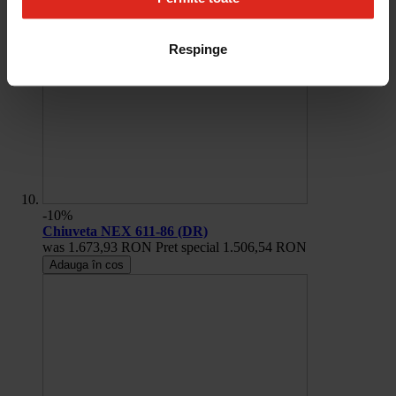
Respinge
-10%
Chiuveta NEX 611-86 (DR)
was
1.673,93 RON
Pret special
1.506,54 RON
Adauga în cos