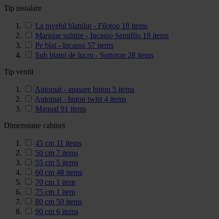
Tip instalare
La nivelul blatului - Filotop
18
items
Margine subtire - Incasso Semifilo
19
items
Pe blat - Incasso
57
items
Sub blatul de lucru - Sottotop
28
items
Tip ventil
Automat - apasare buton
5
items
Automat - buton twist
4
items
Manual
91
items
Dimensiune cabinet
45 cm
11
items
50 cm
7
items
55 cm
5
items
60 cm
48
items
70 cm
1
item
75 cm
1
item
80 cm
50
items
90 cm
6
items