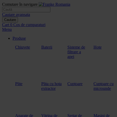
Comutare în navigare
Cautare avansata
Cautare
Cart
0
Cos de cumparaturi
Menu
Produse
Chiuvete
Baterii
Sisteme de
Hote
filtrare a
apei
Plite
Plita cu hota
Cuptoare
Cuptoare cu
extractor
microunde
Aparate de
Vitrina de
Sertar de
Masini de