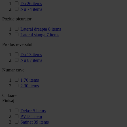
Da
26
items
Nu
74
items
Pozitie picurator
Lateral dreapta
8
items
Lateral stanga
7
items
Produs reversibil
Da
13
items
Nu
87
items
Numar cuve
1
70
items
2
30
items
Culoare
Finisaj
Dekor
5
items
PVD
1
item
Satinat
39
items