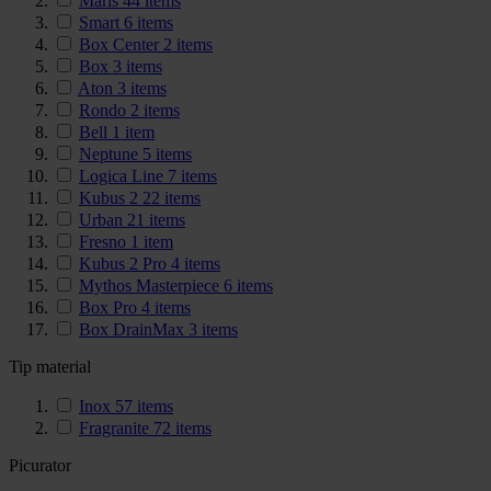
Maris
44
items
Smart
6
items
Box Center
2
items
Box
3
items
Aton
3
items
Rondo
2
items
Bell
1
item
Neptune
5
items
Logica Line
7
items
Kubus 2
22
items
Urban
21
items
Fresno
1
item
Kubus 2 Pro
4
items
Mythos Masterpiece
6
items
Box Pro
4
items
Box DrainMax
3
items
Tip material
Inox
57
items
Fragranite
72
items
Picurator