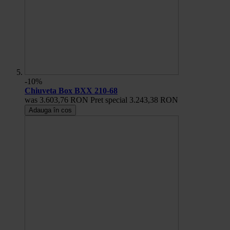
-10%
Chiuveta Box BXX 210-68
was
3.603,76 RON
Pret special
3.243,38 RON
Adauga în cos