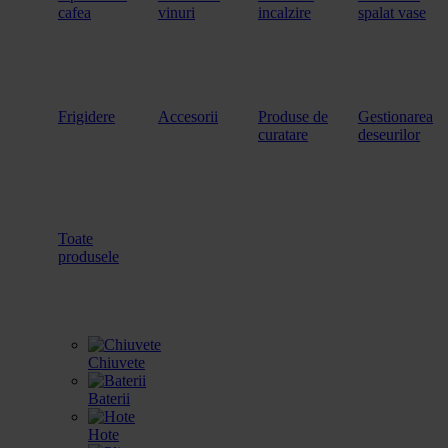
cafea
vinuri
incalzire
spalat vase
Frigidere
Accesorii
Produse de
Gestionarea
curatare
deseurilor
Toate
produsele
Chiuvete
Baterii
Hote