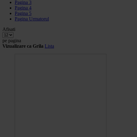
Pagina
3
Pagina
4
Pagina
5
Pagina
Urmatorul
Afisati
pe pagina
Vizualizare ca
Grila
Lista