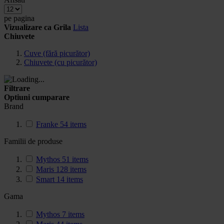
pe pagina
Vizualizare ca
Grila
Lista
Chiuvete
Cuve (fără picurător)
Chiuvete (cu picurător)
Filtrare
Optiuni cumparare
Brand
Franke
54
items
Familii de produse
Mythos
51
items
Maris
128
items
Smart
14
items
Gama
Mythos
7
items