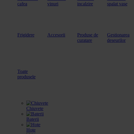
cafea
vinuri
incalzire
spalat vase
Frigidere
Accesorii
Produse de
Gestionarea
curatare
deseurilor
Toate
produsele
Chiuvete
Baterii
Hote