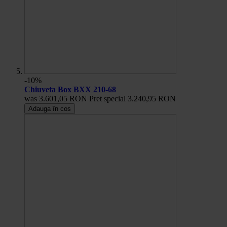
-10%
Chiuveta Box BXX 210-68
was
3.601,05 RON
Pret special
3.240,95 RON
Adauga în cos