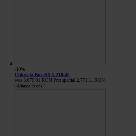
-10%
Chiuveta Box BXX 210-45
was
3.079,01 RON
Pret special
2.771,11 RON
Adauga în cos