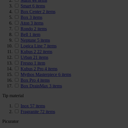
Maris
44
items
Smart
6
items
Box Center
2
items
Box
3
items
Aton
3
items
Rondo
2
items
Bell
1
item
Neptune
5
items
Logica Line
7
items
Kubus 2
22
items
Urban
21
items
Fresno
1
item
Kubus 2 Pro
4
items
Mythos Masterpiece
6
items
Box Pro
4
items
Box DrainMax
3
items
Tip material
Inox
57
items
Fragranite
72
items
Picurator