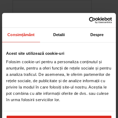
Consimțământ
Detalii
Despre
Acest site utilizează cookie-uri
Folosim cookie-uri pentru a personaliza conținutul și
anunțurile, pentru a oferi funcții de rețele sociale și pentru
a analiza traficul. De asemenea, le oferim partenerilor de
rețele sociale, de publicitate și de analize informații cu
-10%
privire la modul în care folosiți site-ul nostru. Aceștia le
Chiuveta Maris MRG 610-60
was
2.578,27 RON
Pret special
2.320,44 RON
pot combina cu alte informații oferite de dvs. sau culese
Adauga în cos
în urma folosirii serviciilor lor.