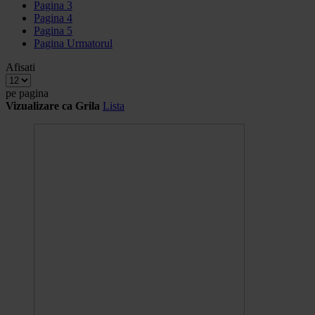
Pagina
3
Pagina
4
Pagina
5
Pagina
Urmatorul
Afisati
pe pagina
Vizualizare ca
Grila
Lista