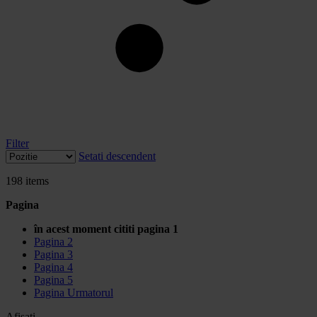
Filter
Setati descendent
198
items
Pagina
în acest moment cititi pagina
1
Pagina
2
Pagina
3
Pagina
4
Pagina
5
Pagina
Urmatorul
Afisati