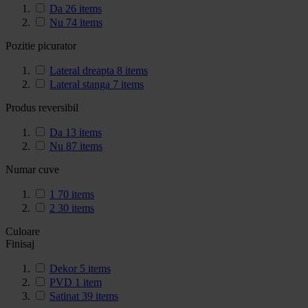
Da
26
items
Nu
74
items
Pozitie picurator
Lateral dreapta
8
items
Lateral stanga
7
items
Produs reversibil
Da
13
items
Nu
87
items
Numar cuve
1
70
items
2
30
items
Culoare
Finisaj
Dekor
5
items
PVD
1
item
Satinat
39
items