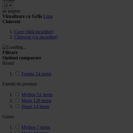
pe pagina
Vizualizare ca
Grila
Lista
Chiuvete
Cuve (fără picurător)
Chiuvete (cu picurător)
Filtrare
Optiuni cumparare
Brand
Franke
54
items
Familii de produse
Mythos
51
items
Maris
128
items
Smart
14
items
Gama
Mythos
7
items