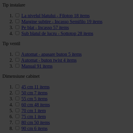
Tip instalare
La nivelul blatului - Filotop
18
items
Margine subtire - Incasso Semifilo
19
items
Pe blat - Incasso
57
items
Sub blatul de lucru - Sottotop
28
items
Tip ventil
Automat - apasare buton
5
items
Automat - buton twist
4
items
Manual
91
items
Dimensiune cabinet
45 cm
11
items
50 cm
7
items
55 cm
5
items
60 cm
48
items
70 cm
1
item
75 cm
1
item
80 cm
50
items
90 cm
6
items