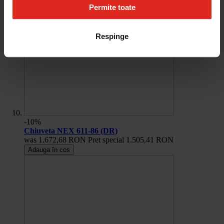
Permite toate
Respinge
-10%
Chiuveta NEX 611-86 (DR)
was
1.672,68 RON
Pret special
1.505,41 RON
Adauga în cos