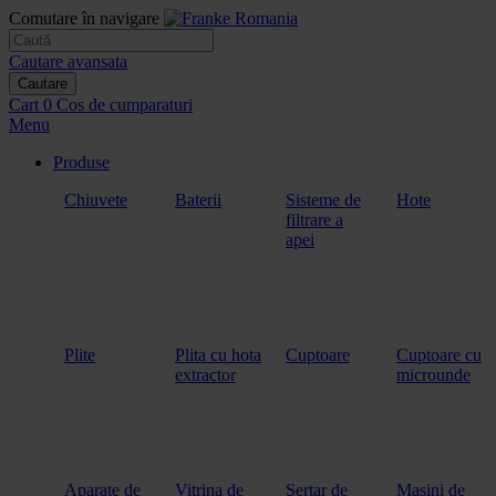
Comutare în navigare
Cautare avansata
Cautare
Cart
0
Cos de cumparaturi
Menu
Produse
Chiuvete
Baterii
Sisteme de
Hote
filtrare a
apei
Plite
Plita cu hota
Cuptoare
Cuptoare cu
extractor
microunde
Aparate de
Vitrina de
Sertar de
Masini de