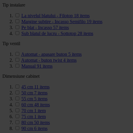
Tip instalare
La nivelul blatului - Filotop
18
items
Margine subtire - Incasso Semifilo
19
items
Pe blat - Incasso
57
items
Sub blatul de lucru - Sottotop
28
items
Tip ventil
Automat - apasare buton
5
items
Automat - buton twist
4
items
Manual
91
items
Dimensiune cabinet
45 cm
11
items
50 cm
7
items
55 cm
5
items
60 cm
48
items
70 cm
1
item
75 cm
1
item
80 cm
50
items
90 cm
6
items