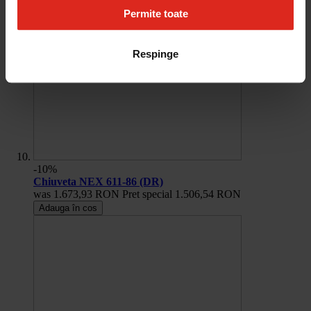
Permite toate
Respinge
-10%
Chiuveta NEX 611-86 (DR)
was
1.673,93 RON
Pret special
1.506,54 RON
Adauga în cos