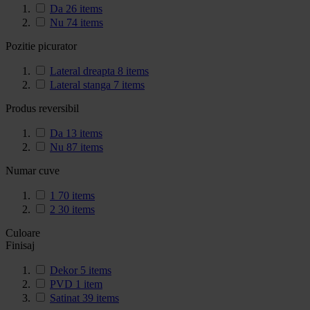
Da
26
items
Nu
74
items
Pozitie picurator
Lateral dreapta
8
items
Lateral stanga
7
items
Produs reversibil
Da
13
items
Nu
87
items
Numar cuve
1
70
items
2
30
items
Culoare
Finisaj
Dekor
5
items
PVD
1
item
Satinat
39
items