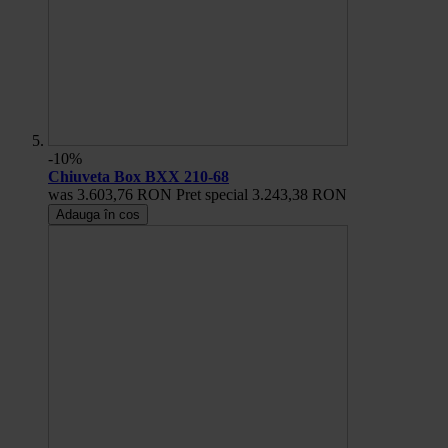
-10%
Chiuveta Box BXX 210-68
was
3.603,76 RON
Pret special
3.243,38 RON
Adauga în cos