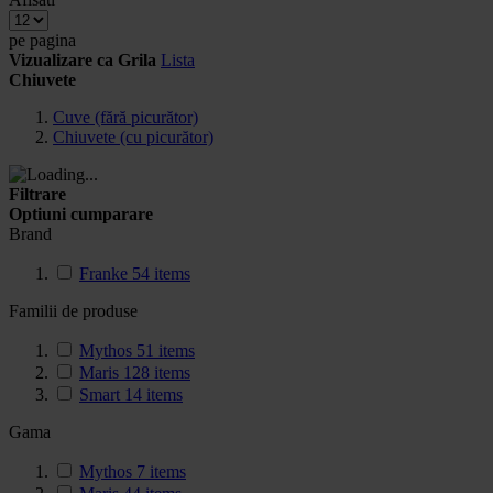
pe pagina
Vizualizare ca
Grila
Lista
Chiuvete
Cuve (fără picurător)
Chiuvete (cu picurător)
Filtrare
Optiuni cumparare
Brand
Franke
54
items
Familii de produse
Mythos
51
items
Maris
128
items
Smart
14
items
Gama
Mythos
7
items