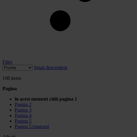
Filter
Setati descendent
198
items
Pagina
în acest moment cititi pagina
1
Pagina
2
Pagina
3
Pagina
4
Pagina
5
Pagina
Urmatorul
Afisati