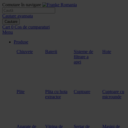
Comutare în navigare
Cautare avansata
Cautare
Cart
0
Cos de cumparaturi
Menu
Produse
Chiuvete
Baterii
Sisteme de
Hote
filtrare a
apei
Plite
Plita cu hota
Cuptoare
Cuptoare cu
extractor
microunde
Aparate de
Vitrina de
Sertar de
Masini de