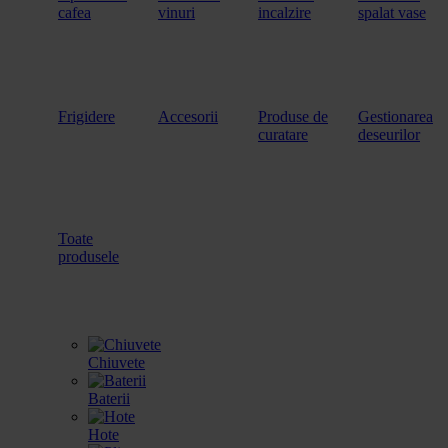
cafea
vinuri
incalzire
spalat vase
Frigidere
Accesorii
Produse de
Gestionarea
curatare
deseurilor
Toate
produsele
Chiuvete
Baterii
Hote