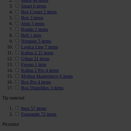
Maris
44
items
Smart
6
items
Box Center
2
items
Box
3
items
Aton
3
items
Rondo
2
items
Bell
1
item
Neptune
5
items
Logica Line
7
items
Kubus 2
22
items
Urban
21
items
Fresno
1
item
Kubus 2 Pro
4
items
Mythos Masterpiece
6
items
Box Pro
4
items
Box DrainMax
3
items
Tip material
Inox
57
items
Fragranite
72
items
Picurator