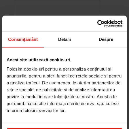
Consimțământ
Detalii
Despre
Acest site utilizează cookie-uri
Folosim cookie-uri pentru a personaliza conținutul și
anunțurile, pentru a oferi funcții de rețele sociale și pentru
a analiza traficul. De asemenea, le oferim partenerilor de
rețele sociale, de publicitate și de analize informații cu
-10%
Chiuveta Maris MRG 610-60
privire la modul în care folosiți site-ul nostru. Aceștia le
was
2.580,20 RON
Pret special
2.322,18 RON
pot combina cu alte informații oferite de dvs. sau culese
Adauga în cos
în urma folosirii serviciilor lor.