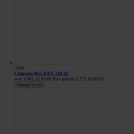
-10%
Chiuveta Box BXX 210-45
was
3.081,32 RON
Pret special
2.773,19 RON
Adauga în cos