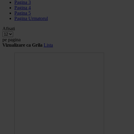
Pagina
3
Pagina
4
Pagina
5
Pagina
Urmatorul
Afisati
pe pagina
Vizualizare ca
Grila
Lista