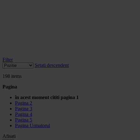
Filter
Setati descendent
198
items
Pagina
în acest moment cititi pagina
1
Pagina
2
Pagina
3
Pagina
4
Pagina
5
Pagina
Urmatorul
Afisati