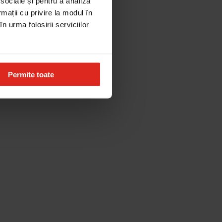
 sociale și pentru a analiza
rmații cu privire la modul în
n urma folosirii serviciilor
Permite toate