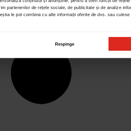
rsonaliza conținutul și anunțurile, pentru a oferi funcții de rețele
im partenerilor de rețele sociale, de publicitate și de analize info
ceștia le pot combina cu alte informații oferite de dvs. sau culese î
Respinge