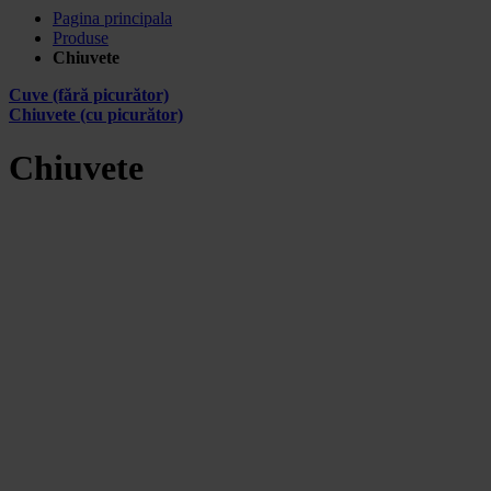
Pagina principala
Produse
Chiuvete
Cuve (fără picurător)
Chiuvete (cu picurător)
Chiuvete