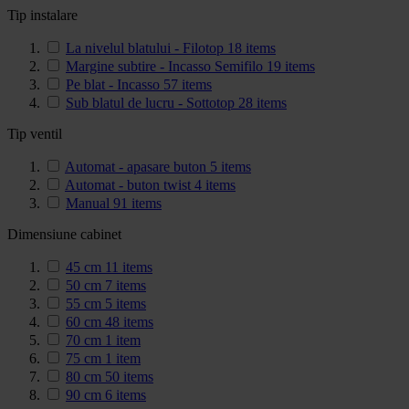
Tip instalare
La nivelul blatului - Filotop
18
items
Margine subtire - Incasso Semifilo
19
items
Pe blat - Incasso
57
items
Sub blatul de lucru - Sottotop
28
items
Tip ventil
Automat - apasare buton
5
items
Automat - buton twist
4
items
Manual
91
items
Dimensiune cabinet
45 cm
11
items
50 cm
7
items
55 cm
5
items
60 cm
48
items
70 cm
1
item
75 cm
1
item
80 cm
50
items
90 cm
6
items