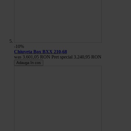
-10%
Chiuveta Box BXX 210-68
was
3.601,05 RON
Pret special
3.240,95 RON
Adauga în cos