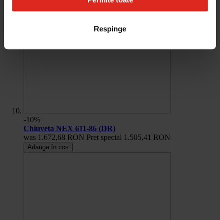
Respinge
-10%
Chiuveta NEX 611-86 (DR)
was
1.672,68 RON
Pret special
1.505,41 RON
Adauga în cos