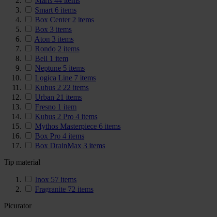
Maris
44
items
Smart
6
items
Box Center
2
items
Box
3
items
Aton
3
items
Rondo
2
items
Bell
1
item
Neptune
5
items
Logica Line
7
items
Kubus 2
22
items
Urban
21
items
Fresno
1
item
Kubus 2 Pro
4
items
Mythos Masterpiece
6
items
Box Pro
4
items
Box DrainMax
3
items
Tip material
Inox
57
items
Fragranite
72
items
Picurator