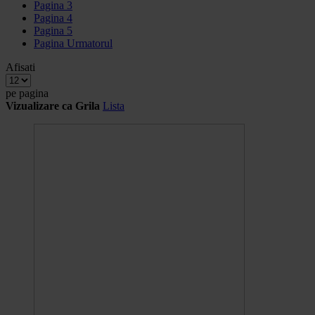
Pagina
3
Pagina
4
Pagina
5
Pagina
Urmatorul
Afisati
pe pagina
Vizualizare ca
Grila
Lista