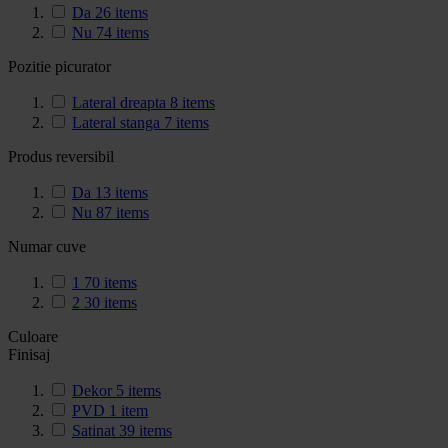
Da
26
items
Nu
74
items
Pozitie picurator
Lateral dreapta
8
items
Lateral stanga
7
items
Produs reversibil
Da
13
items
Nu
87
items
Numar cuve
1
70
items
2
30
items
Culoare
Finisaj
Dekor
5
items
PVD
1
item
Satinat
39
items