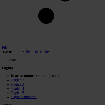
Filter
Setati descendent
198
items
Pagina
în acest moment cititi pagina
1
Pagina
2
Pagina
3
Pagina
4
Pagina
5
Pagina
Urmatorul
Afisati