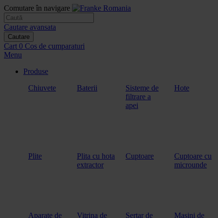
Comutare în navigare
Cautare avansata
Cautare
Cart
0
Cos de cumparaturi
Menu
Produse
Chiuvete
Baterii
Sisteme de
Hote
filtrare a
apei
Plite
Plita cu hota
Cuptoare
Cuptoare cu
extractor
microunde
Aparate de
Vitrina de
Sertar de
Masini de