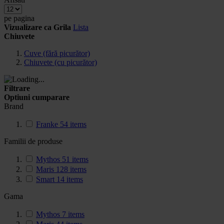
pe pagina
Vizualizare ca
Grila
Lista
Chiuvete
Cuve (fără picurător)
Chiuvete (cu picurător)
Filtrare
Optiuni cumparare
Brand
Franke
54
items
Familii de produse
Mythos
51
items
Maris
128
items
Smart
14
items
Gama
Mythos
7
items