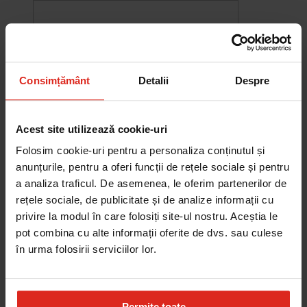
Consimțământ
Detalii
Despre
Acest site utilizează cookie-uri
Folosim cookie-uri pentru a personaliza conținutul și
anunțurile, pentru a oferi funcții de rețele sociale și pentru
a analiza traficul. De asemenea, le oferim partenerilor de
rețele sociale, de publicitate și de analize informații cu
-10%
privire la modul în care folosiți site-ul nostru. Aceștia le
Chiuveta Maris MRG 610-60
pot combina cu alte informații oferite de dvs. sau culese
was
2.578,27 RON
Pret special
2.320,44 RON
în urma folosirii serviciilor lor.
Adauga în cos
Permite toate