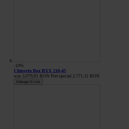
-10%
Chiuveta Box BXX 210-45
was
3.079,01 RON
Pret special
2.771,11 RON
Adauga în cos