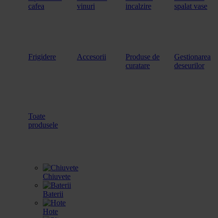
cafea
vinuri
incalzire
spalat vase
Frigidere
Accesorii
Produse de
Gestionarea
curatare
deseurilor
Toate
produsele
Chiuvete
Baterii
Hote