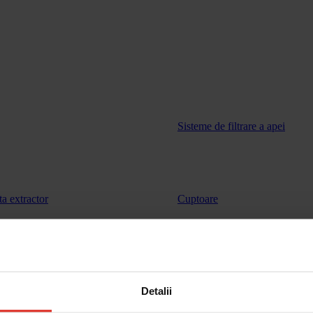
Sisteme de filtrare a apei
ta extractor
Cuptoare
vinuri
Sertar de incalzire
Detalii