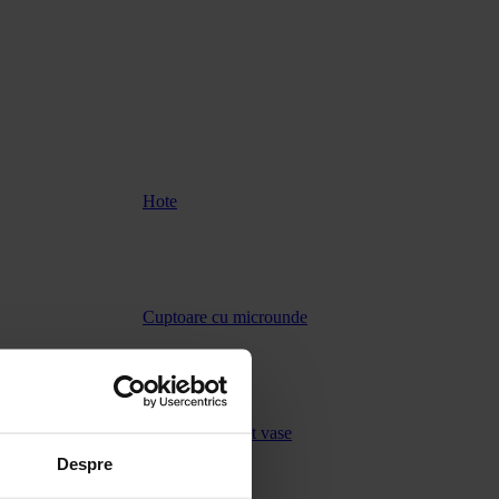
Hote
Cuptoare cu microunde
Masini de spalat vase
Despre