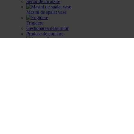
Sertar de incalzire
Masini de spalat vase
Frigidere
Gestionarea deseurilor
Produse de curatare
Accesorii
Piese de schimb
Cautare dupa produse
Cautare dupa produse
Cautare dupa piesa
Catalog
Cum aleg
Devino partener
Parteneri
Contact
Account