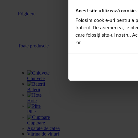
Acest site utilizează cookie-
Frigidere
Accesorii
Folosim cookie-uri pentru a pe
traficul. De asemenea, le ofer
care folosiți site-ul nostru. A
lor.
Toate produsele
Chiuvete
Baterii
Hote
Plite
Cuptoare
Aparate de cafea
Vitrina de vinuri