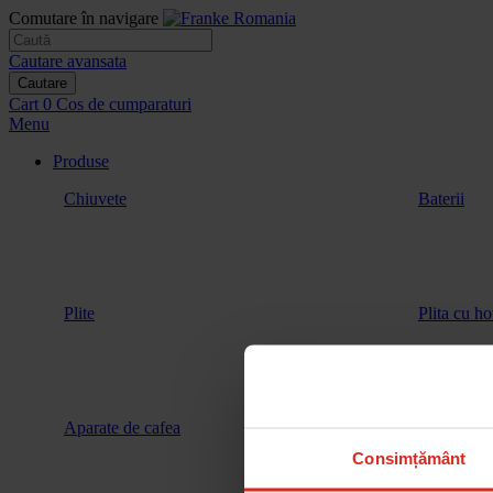
Comutare în navigare
Cautare avansata
Cautare
Cart
0
Cos de cumparaturi
Menu
Produse
Chiuvete
Baterii
Plite
Plita cu ho
Aparate de cafea
Vitrina de 
Consimțământ