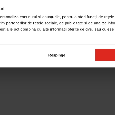
uri
Produse de curatare
rsonaliza conținutul și anunțurile, pentru a oferi funcții de rețele
im partenerilor de rețele sociale, de publicitate și de analize info
ceștia le pot combina cu alte informații oferite de dvs. sau culese î
Respinge