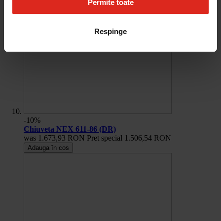
Permite toate
Respinge
-10%
Chiuveta NEX 611-86 (DR)
was
1.673,93 RON
Pret special
1.506,54 RON
Adauga în cos