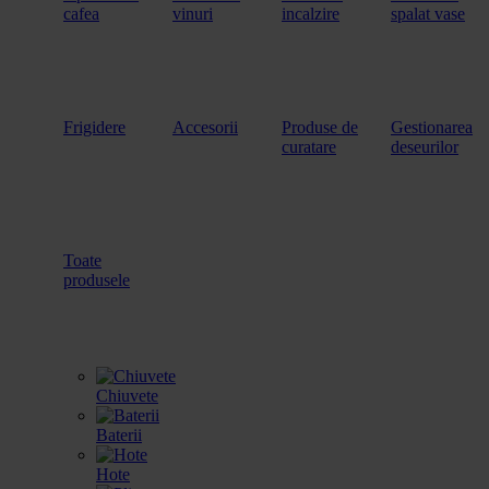
cafea
vinuri
incalzire
spalat vase
Frigidere
Accesorii
Produse de
Gestionarea
curatare
deseurilor
Toate
produsele
Chiuvete
Baterii
Hote