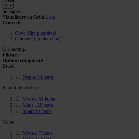
pe pagina
Vizualizare ca
Grila
Lista
Chiuvete
Cuve (fără picurător)
Chiuvete (cu picurător)
Filtrare
Optiuni cumparare
Brand
Franke
54
items
Familii de produse
Mythos
51
items
Maris
128
items
Smart
14
items
Gama
Mythos
7
items