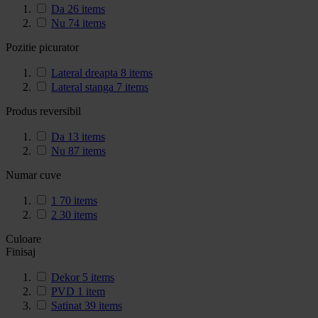
Da
26
items
Nu
74
items
Pozitie picurator
Lateral dreapta
8
items
Lateral stanga
7
items
Produs reversibil
Da
13
items
Nu
87
items
Numar cuve
1
70
items
2
30
items
Culoare
Finisaj
Dekor
5
items
PVD
1
item
Satinat
39
items