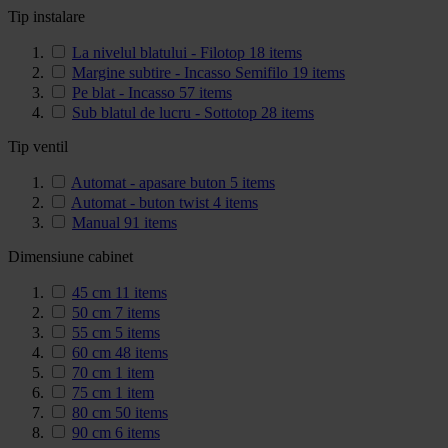
Tip instalare
La nivelul blatului - Filotop
18
items
Margine subtire - Incasso Semifilo
19
items
Pe blat - Incasso
57
items
Sub blatul de lucru - Sottotop
28
items
Tip ventil
Automat - apasare buton
5
items
Automat - buton twist
4
items
Manual
91
items
Dimensiune cabinet
45 cm
11
items
50 cm
7
items
55 cm
5
items
60 cm
48
items
70 cm
1
item
75 cm
1
item
80 cm
50
items
90 cm
6
items