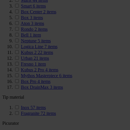
Maris
44
items
Smart
6
items
Box Center
2
items
Box
3
items
Aton
3
items
Rondo
2
items
Bell
1
item
Neptune
5
items
Logica Line
7
items
Kubus 2
22
items
Urban
21
items
Fresno
1
item
Kubus 2 Pro
4
items
Mythos Masterpiece
6
items
Box Pro
4
items
Box DrainMax
3
items
Tip material
Inox
57
items
Fragranite
72
items
Picurator