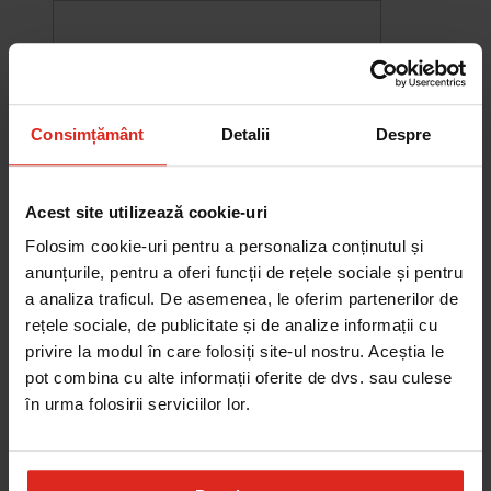
Consimțământ
Detalii
Despre
Acest site utilizează cookie-uri
Folosim cookie-uri pentru a personaliza conținutul și
anunțurile, pentru a oferi funcții de rețele sociale și pentru
a analiza traficul. De asemenea, le oferim partenerilor de
rețele sociale, de publicitate și de analize informații cu
-10%
privire la modul în care folosiți site-ul nostru. Aceștia le
Chiuveta Maris MRG 610-60
pot combina cu alte informații oferite de dvs. sau culese
was
2.580,20 RON
Pret special
2.322,18 RON
în urma folosirii serviciilor lor.
Adauga în cos