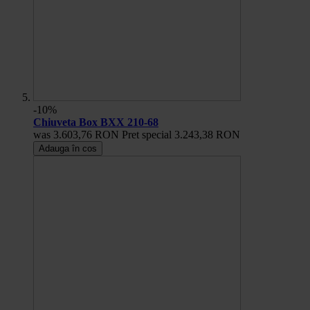
-10%
Chiuveta Box BXX 210-68
was
3.603,76 RON
Pret special
3.243,38 RON
Adauga în cos