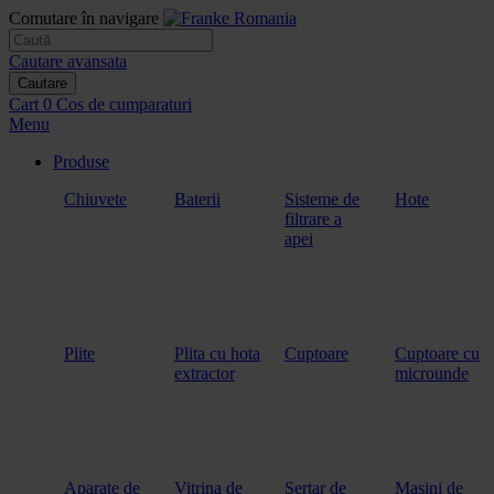
Comutare în navigare
Cautare avansata
Cautare
Cart
0
Cos de cumparaturi
Menu
Produse
Chiuvete
Baterii
Sisteme de
Hote
filtrare a
apei
Plite
Plita cu hota
Cuptoare
Cuptoare cu
extractor
microunde
Aparate de
Vitrina de
Sertar de
Masini de