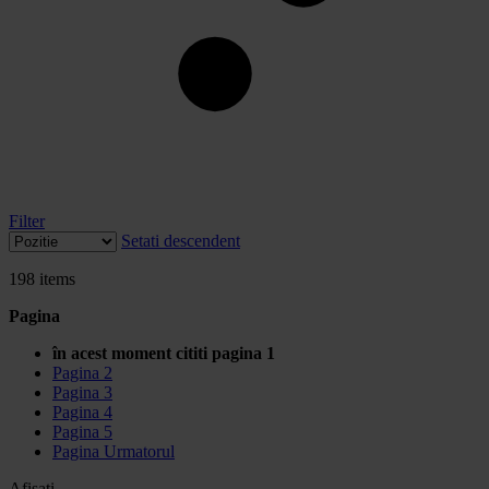
Filter
Setati descendent
198
items
Pagina
în acest moment cititi pagina
1
Pagina
2
Pagina
3
Pagina
4
Pagina
5
Pagina
Urmatorul
Afisati