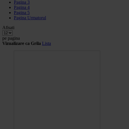
Pagina
3
Pagina
4
Pagina
5
Pagina
Urmatorul
Afisati
pe pagina
Vizualizare ca
Grila
Lista