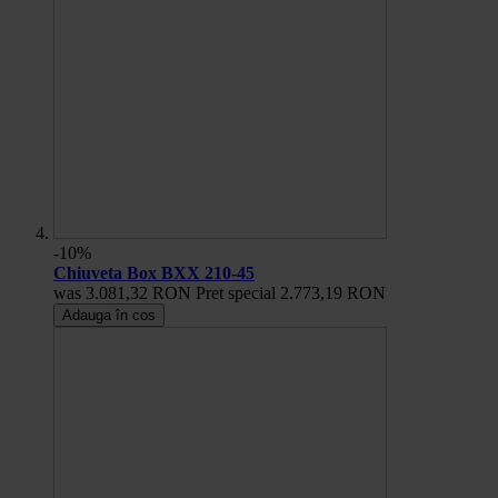
-10%
Chiuveta Box BXX 210-45
was
3.081,32 RON
Pret special
2.773,19 RON
Adauga în cos