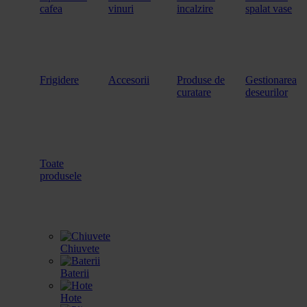
cafea
vinuri
incalzire
spalat vase
Frigidere
Accesorii
Produse de
Gestionarea
curatare
deseurilor
Toate
produsele
Chiuvete
Baterii
Hote