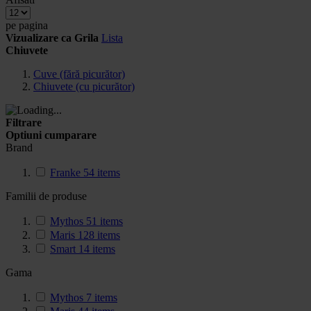
pe pagina
Vizualizare ca
Grila
Lista
Chiuvete
Cuve (fără picurător)
Chiuvete (cu picurător)
Filtrare
Optiuni cumparare
Brand
Franke
54
items
Familii de produse
Mythos
51
items
Maris
128
items
Smart
14
items
Gama
Mythos
7
items