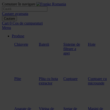
Comutare în navigare
Cautare avansata
Cautare
Cart
0
Cos de cumparaturi
Menu
Produse
Chiuvete
Baterii
Sisteme de
Hote
filtrare a
apei
Plite
Plita cu hota
Cuptoare
Cuptoare cu
extractor
microunde
Aparate de
Vitrina de
Sertar de
Masini de