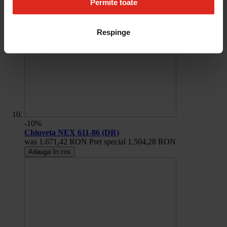
Permite toate
Respinge
-10%
Chiuveta NEX 611-86 (DR)
was
1.671,42 RON
Pret special
1.504,28 RON
Adauga în cos