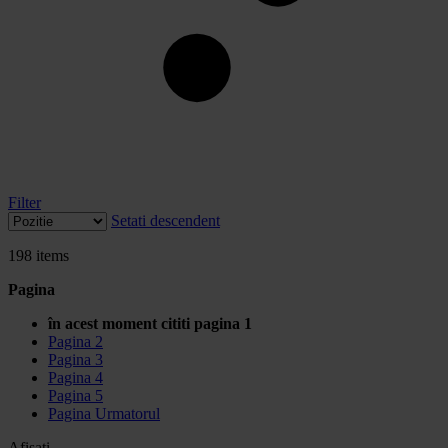
Filter
Setati descendent
198
items
Pagina
în acest moment cititi pagina
1
Pagina
2
Pagina
3
Pagina
4
Pagina
5
Pagina
Urmatorul
Afisati