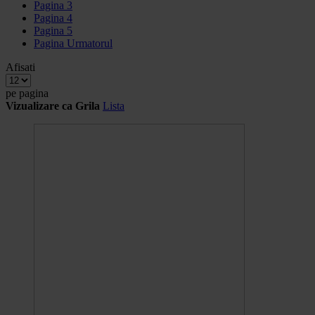
Pagina
3
Pagina
4
Pagina
5
Pagina
Urmatorul
Afisati
pe pagina
Vizualizare ca
Grila
Lista