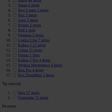
Maris
44
items
Smart
6
items
Box Center
2
items
Box
3
items
Aton
3
items
Rondo
2
items
Bell
1
item
Neptune
5
items
Logica Line
7
items
Kubus 2
22
items
Urban
21
items
Fresno
1
item
Kubus 2 Pro
4
items
Mythos Masterpiece
6
items
Box Pro
4
items
Box DrainMax
3
items
Tip material
Inox
57
items
Fragranite
72
items
Picurator