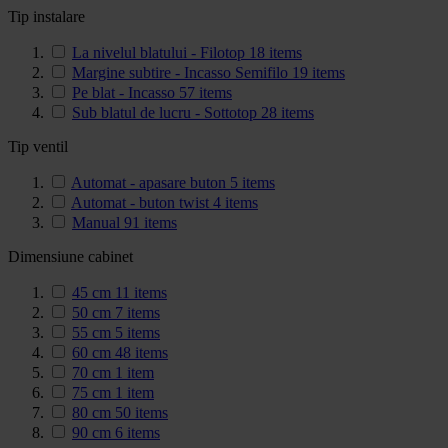
Tip instalare
La nivelul blatului - Filotop
18
items
Margine subtire - Incasso Semifilo
19
items
Pe blat - Incasso
57
items
Sub blatul de lucru - Sottotop
28
items
Tip ventil
Automat - apasare buton
5
items
Automat - buton twist
4
items
Manual
91
items
Dimensiune cabinet
45 cm
11
items
50 cm
7
items
55 cm
5
items
60 cm
48
items
70 cm
1
item
75 cm
1
item
80 cm
50
items
90 cm
6
items