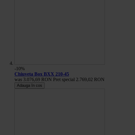
-10%
Chiuveta Box BXX 210-45
was
3.076,69 RON
Pret special
2.769,02 RON
Adauga în cos