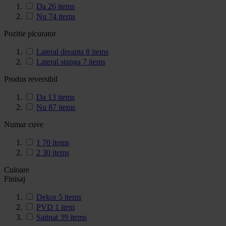
Da
26
items
Nu
74
items
Pozitie picurator
Lateral dreapta
8
items
Lateral stanga
7
items
Produs reversibil
Da
13
items
Nu
87
items
Numar cuve
1
70
items
2
30
items
Culoare
Finisaj
Dekor
5
items
PVD
1
item
Satinat
39
items