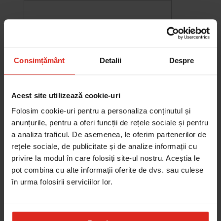
Consimțământ
Detalii
Despre
Acest site utilizează cookie-uri
Folosim cookie-uri pentru a personaliza conținutul și
anunțurile, pentru a oferi funcții de rețele sociale și pentru
a analiza traficul. De asemenea, le oferim partenerilor de
rețele sociale, de publicitate și de analize informații cu
-10%
privire la modul în care folosiți site-ul nostru. Aceștia le
Chiuveta Maris MRG 610-60
pot combina cu alte informații oferite de dvs. sau culese
was
2.576,33 RON
Pret special
2.318,70 RON
în urma folosirii serviciilor lor.
Adauga în cos