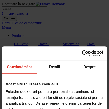
Comutare în navigare
Cautare avansata
Cautare
Cart
0
Cos de cumparaturi
Menu
Produse
Chiuvete
Baterii
Sisteme de
Hote
filtrare a
apei
Consimțământ
Detalii
Despre
Plite
Plita cu hota
Cuptoare
Cuptoare cu
extractor
microunde
Acest site utilizează cookie-uri
Folosim cookie-uri pentru a personaliza conținutul și
anunțurile, pentru a oferi funcții de rețele sociale și pentru
a analiza traficul. De asemenea, le oferim partenerilor de
Aparate de
Vitrina de
Sertar de
Masini de