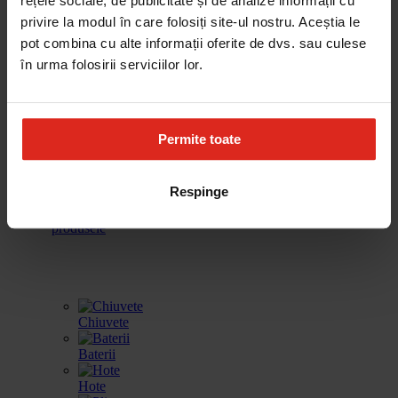
rețele sociale, de publicitate și de analize informații cu
cafea
vinuri
incalzire
spalat vase
privire la modul în care folosiți site-ul nostru. Aceștia le
pot combina cu alte informații oferite de dvs. sau culese
în urma folosirii serviciilor lor.
Frigidere
Accesorii
Produse de
Gestionarea
curatare
deseurilor
Permite toate
Respinge
Toate
produsele
Chiuvete
Baterii
Hote