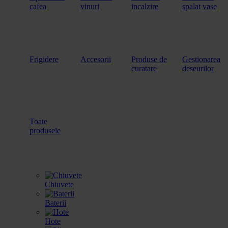
cafea
vinuri
incalzire
spalat vase
Frigidere
Accesorii
Produse de
Gestionarea
curatare
deseurilor
Toate
produsele
Chiuvete
Baterii
Hote