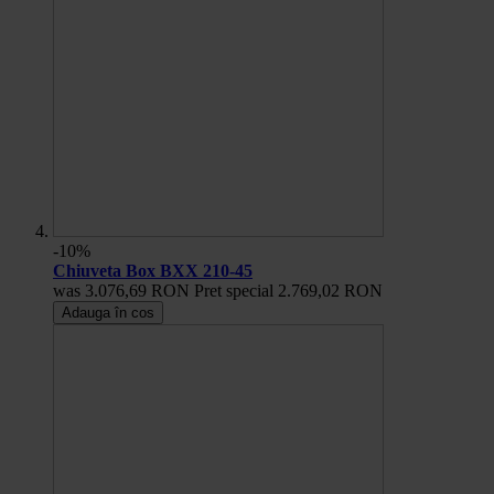
-10%
Chiuveta Box BXX 210-45
was
3.076,69 RON
Pret special
2.769,02 RON
Adauga în cos