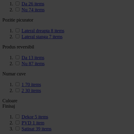
Da
26
items
Nu
74
items
Pozitie picurator
Lateral dreapta
8
items
Lateral stanga
7
items
Produs reversibil
Da
13
items
Nu
87
items
Numar cuve
1
70
items
2
30
items
Culoare
Finisaj
Dekor
5
items
PVD
1
item
Satinat
39
items