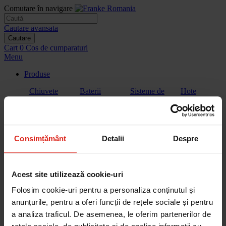
Comutare în navigare
Cautare avansata
Cautare
Cart
0
Cos de cumparaturi
Menu
Produse
Chiuvete
Baterii
Sisteme de
Hote
filtrare a
apei
Consimțământ
Detalii
Despre
Plite
Plita cu hota
Cuptoare
Cuptoare cu
extractor
microunde
Acest site utilizează cookie-uri
Folosim cookie-uri pentru a personaliza conținutul și
anunțurile, pentru a oferi funcții de rețele sociale și pentru
a analiza traficul. De asemenea, le oferim partenerilor de
Aparate de
Vitrina de
Sertar de
Masini de