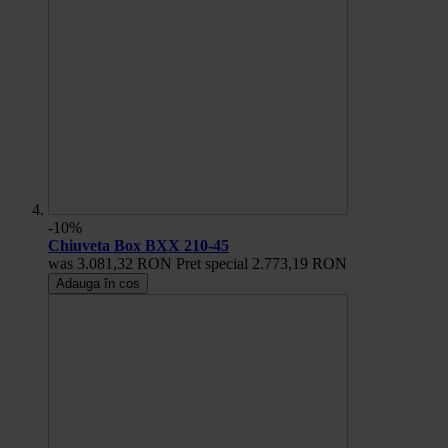
-10%
Chiuveta Box BXX 210-45
was
3.081,32 RON
Pret special
2.773,19 RON
Adauga în cos