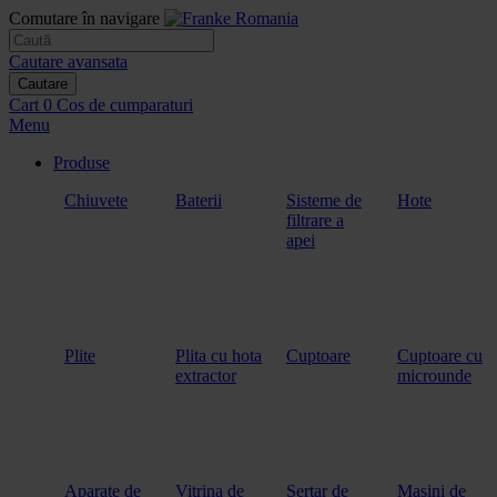
Comutare în navigare
Cautare avansata
Cautare
Cart
0
Cos de cumparaturi
Menu
Produse
Chiuvete
Baterii
Sisteme de
Hote
filtrare a
apei
Plite
Plita cu hota
Cuptoare
Cuptoare cu
extractor
microunde
Aparate de
Vitrina de
Sertar de
Masini de