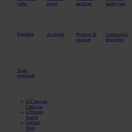
cafea
vinuri
incalzire
spalat vase
Frigidere
Accesorii
Produse de
Gestionarea
curatare
deseurilor
Toate
produsele
Chiuvete
Baterii
Hote