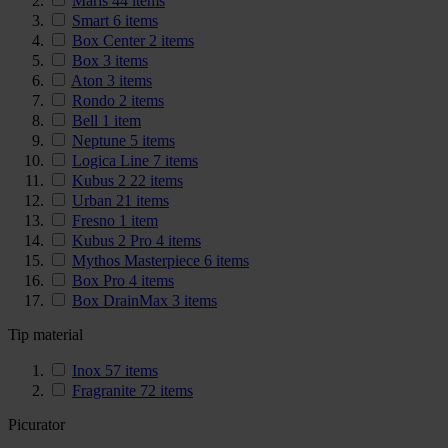
Maris
44
items
Smart
6
items
Box Center
2
items
Box
3
items
Aton
3
items
Rondo
2
items
Bell
1
item
Neptune
5
items
Logica Line
7
items
Kubus 2
22
items
Urban
21
items
Fresno
1
item
Kubus 2 Pro
4
items
Mythos Masterpiece
6
items
Box Pro
4
items
Box DrainMax
3
items
Tip material
Inox
57
items
Fragranite
72
items
Picurator