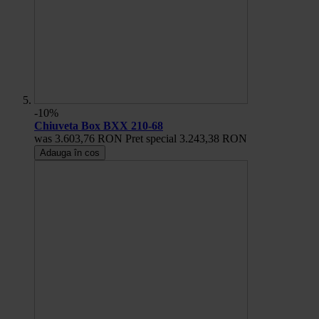
-10%
Chiuveta Box BXX 210-68
was
3.603,76 RON
Pret special
3.243,38 RON
Adauga în cos