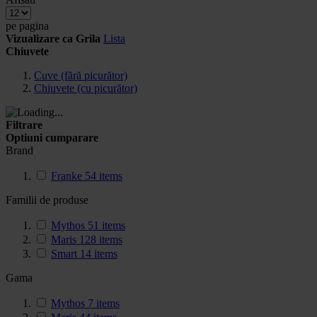
pe pagina
Vizualizare ca
Grila
Lista
Chiuvete
Cuve (fără picurător)
Chiuvete (cu picurător)
Filtrare
Optiuni cumparare
Brand
Franke
54
items
Familii de produse
Mythos
51
items
Maris
128
items
Smart
14
items
Gama
Mythos
7
items