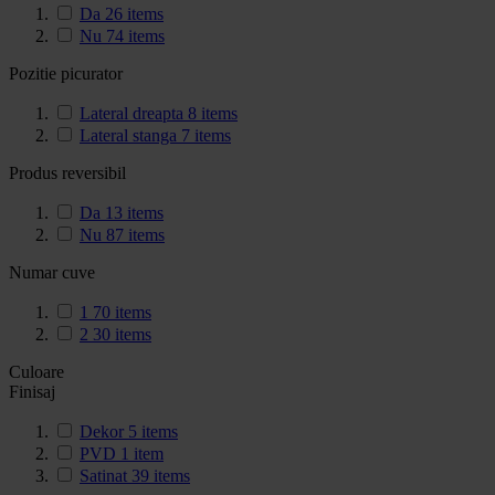
Da
26
items
Nu
74
items
Pozitie picurator
Lateral dreapta
8
items
Lateral stanga
7
items
Produs reversibil
Da
13
items
Nu
87
items
Numar cuve
1
70
items
2
30
items
Culoare
Finisaj
Dekor
5
items
PVD
1
item
Satinat
39
items