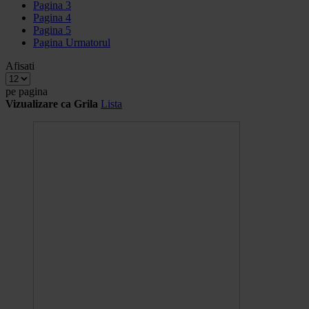
Pagina
3
Pagina
4
Pagina
5
Pagina
Urmatorul
Afisati
pe pagina
Vizualizare ca
Grila
Lista