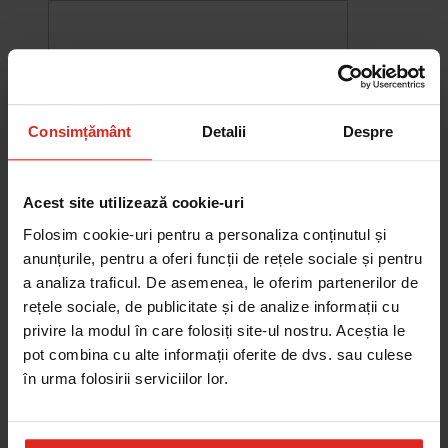
Consimțământ
Detalii
Despre
Acest site utilizează cookie-uri
Folosim cookie-uri pentru a personaliza conținutul și
anunțurile, pentru a oferi funcții de rețele sociale și pentru
a analiza traficul. De asemenea, le oferim partenerilor de
rețele sociale, de publicitate și de analize informații cu
-10%
privire la modul în care folosiți site-ul nostru. Aceștia le
Chiuveta Maris MRG 610-60
was
2.580,20 RON
Pret special
2.322,18 RON
pot combina cu alte informații oferite de dvs. sau culese
Adauga în cos
în urma folosirii serviciilor lor.