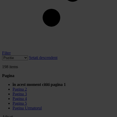
Filter
Setati descendent
198
items
Pagina
în acest moment cititi pagina
1
Pagina
2
Pagina
3
Pagina
4
Pagina
5
Pagina
Urmatorul
Afisati