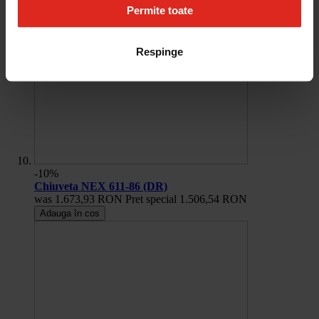
Permite toate
Respinge
-10%
Chiuveta NEX 611-86 (DR)
was
1.673,93 RON
Pret special
1.506,54 RON
Adauga în cos