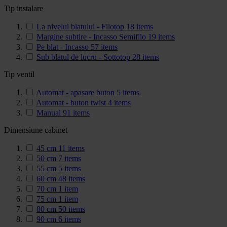
Tip instalare
La nivelul blatului - Filotop
18
items
Margine subtire - Incasso Semifilo
19
items
Pe blat - Incasso
57
items
Sub blatul de lucru - Sottotop
28
items
Tip ventil
Automat - apasare buton
5
items
Automat - buton twist
4
items
Manual
91
items
Dimensiune cabinet
45 cm
11
items
50 cm
7
items
55 cm
5
items
60 cm
48
items
70 cm
1
item
75 cm
1
item
80 cm
50
items
90 cm
6
items