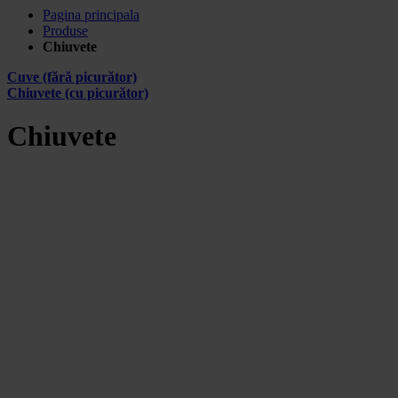
Pagina principala
Produse
Chiuvete
Cuve (fără picurător)
Chiuvete (cu picurător)
Chiuvete