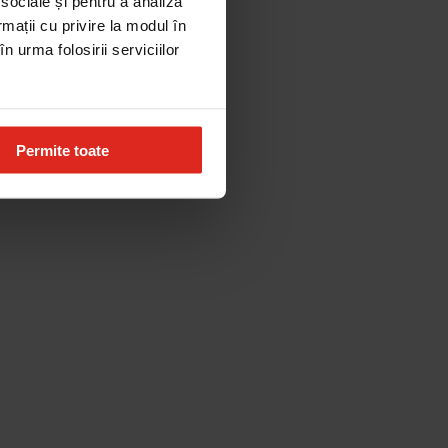
 sociale și pentru a analiza
rmații cu privire la modul în
n urma folosirii serviciilor
Permite toate