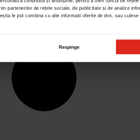
rsonaliza conținutul și anunțurile, pentru a oferi funcții de rețele
im partenerilor de rețele sociale, de publicitate și de analize info
ceștia le pot combina cu alte informații oferite de dvs. sau culese î
Respinge