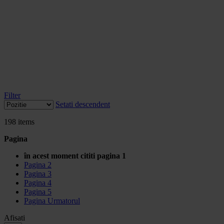
Filter
Setati descendent
198
items
Pagina
în acest moment cititi pagina
1
Pagina
2
Pagina
3
Pagina
4
Pagina
5
Pagina
Urmatorul
Afisati