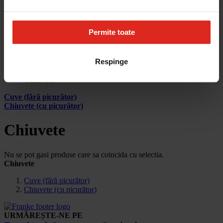
Cum aleg
Devino partener
Parteneri
Contact
Permite toate
Account
Respinge
Pagina principala
Produse
Chiuvete
Cuve (fără picurător)
Chiuvete (cu picurător)
Chiuvete
Nu se pot gasi produse care sa coincida cu selectia.
Chiuvete
Cuve (fără picurător)
Chiuvete (cu picurător)
URMĂREȘTE-NE PE