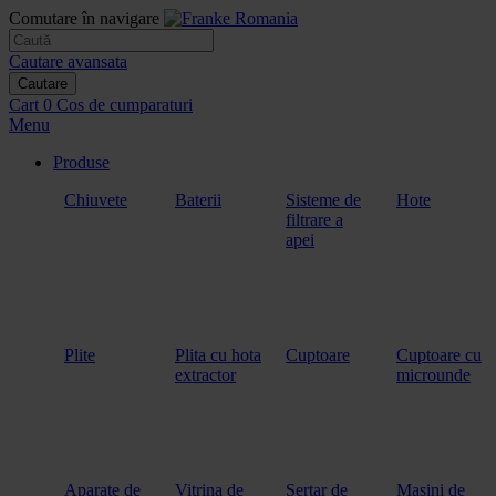
Comutare în navigare
Cautare avansata
Cautare
Cart
0
Cos de cumparaturi
Menu
Produse
Chiuvete
Baterii
Sisteme de
Hote
filtrare a
apei
Plite
Plita cu hota
Cuptoare
Cuptoare cu
extractor
microunde
Aparate de
Vitrina de
Sertar de
Masini de