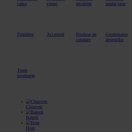
cafea
vinuri
incalzire
spalat vase
Frigidere
Accesorii
Produse de
Gestionarea
curatare
deseurilor
Toate
produsele
Chiuvete
Baterii
Hote