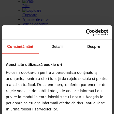
Plite
Cuptoare
Aparate de cafea
Vitrina de vinuri
Sertar de incalzire
Masini de spalat vase
Consimțământ
Detalii
Despre
Frigidere
Gestionarea deseurilor
Produse de curatare
Acest site utilizează cookie-uri
Accesorii
Piese de schimb
Folosim cookie-uri pentru a personaliza conținutul și
Cautare dupa produse
Cautare dupa piesa
anunțurile, pentru a oferi funcții de rețele sociale și pentru
a analiza traficul. De asemenea, le oferim partenerilor de
rețele sociale, de publicitate și de analize informații cu
privire la modul în care folosiți site-ul nostru. Aceștia le
Cautare dupa produse
pot combina cu alte informații oferite de dvs. sau culese
Cautare dupa piesa
în urma folosirii serviciilor lor.
Catalog