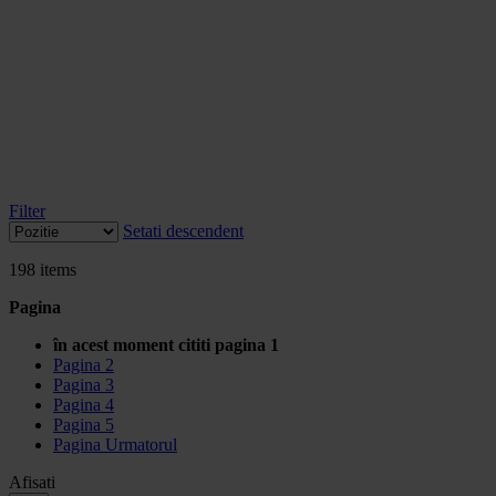
Filter
Setati descendent
198
items
Pagina
în acest moment cititi pagina
1
Pagina
2
Pagina
3
Pagina
4
Pagina
5
Pagina
Urmatorul
Afisati