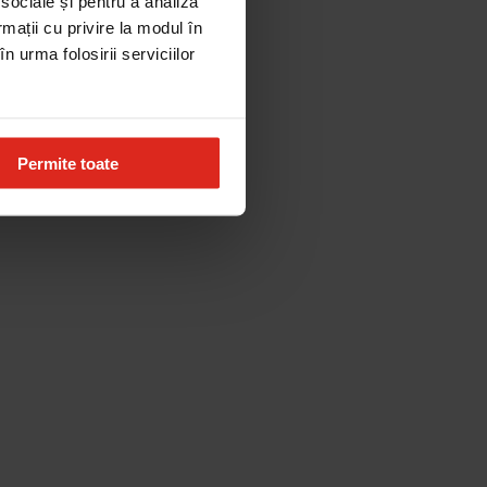
 sociale și pentru a analiza
rmații cu privire la modul în
n urma folosirii serviciilor
Permite toate