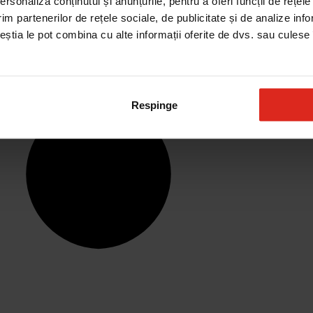
rsonaliza conținutul și anunțurile, pentru a oferi funcții de rețele
im partenerilor de rețele sociale, de publicitate și de analize info
ceștia le pot combina cu alte informații oferite de dvs. sau culese î
Respinge