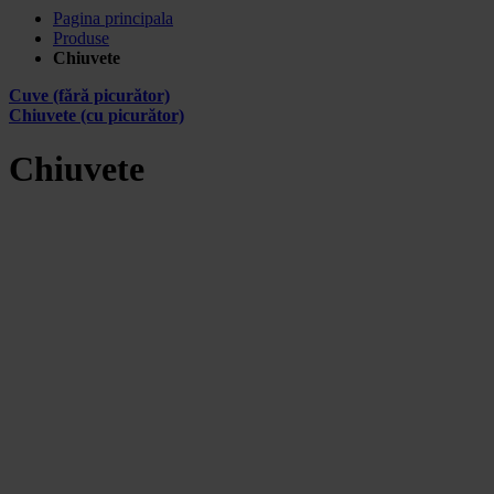
Pagina principala
Produse
Chiuvete
Cuve (fără picurător)
Chiuvete (cu picurător)
Chiuvete