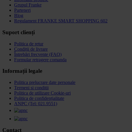
Grupul Franke
Parteneri
Blog
Regulament FRANKE SMART SHOPPING 602
Suport clienți
Politica de retur
Condiții de livrare
Întrebări frecvente (FAQ)
Formular retragere comanda
Informații legale
Politica prelucrare date personale
Termeni si conditii
Politica de utilizare Cookie-uri
Politica de confidențialitate
ANPC (Tel: 021.9551)
Contact