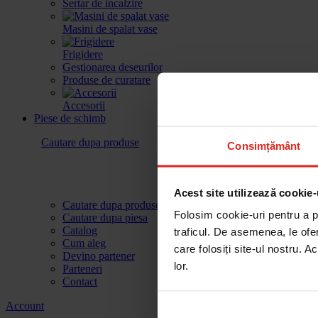
Sertar de incalzire
Masini de spalat vase
Frigidere
Gestionarea deseurilor
Produse de curatare
Accesorii
Piese de schimb
Cautare dupa produse
Consimțământ
Acest site utilizează cookie-
Cautare dupa produse
Folosim cookie-uri pentru a pe
Cautare dupa piesa
Catalog
traficul. De asemenea, le ofer
Cum aleg
care folosiți site-ul nostru. A
Devino partener
lor.
Parteneri
Contact
Account