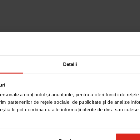
Cautare dupa piesa
Detalii
uri
rsonaliza conținutul și anunțurile, pentru a oferi funcții de rețele
im partenerilor de rețele sociale, de publicitate și de analize info
ceștia le pot combina cu alte informații oferite de dvs. sau culese î