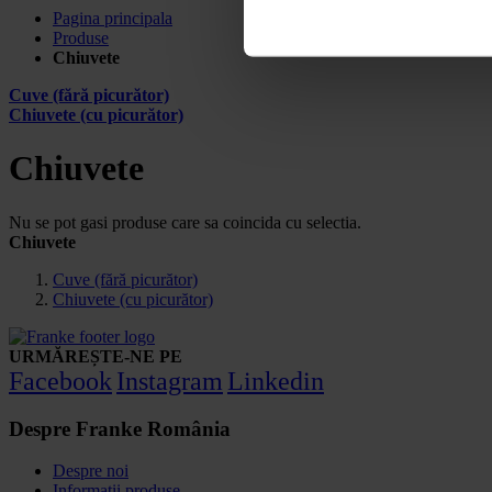
Pagina principala
Produse
Chiuvete
Cuve (fără picurător)
Chiuvete (cu picurător)
Chiuvete
Nu se pot gasi produse care sa coincida cu selectia.
Chiuvete
Cuve (fără picurător)
Chiuvete (cu picurător)
URMĂREȘTE-NE PE
Facebook
Instagram
Linkedin
Despre Franke România
Despre noi
Informatii produse