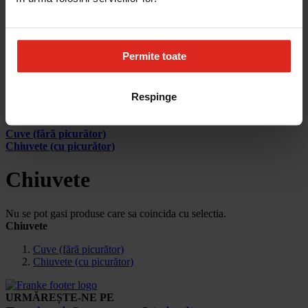
Cum aleg
Devino partener
Parteneri
Contact
Permite toate
Account
Pagina principala
Respinge
Produse
Chiuvete
Cuve (fără picurător)
Chiuvete (cu picurător)
Chiuvete
Nu se pot gasi produse care sa coincida cu selectia.
Chiuvete
Cuve (fără picurător)
Chiuvete (cu picurător)
URMĂREȘTE-NE PE