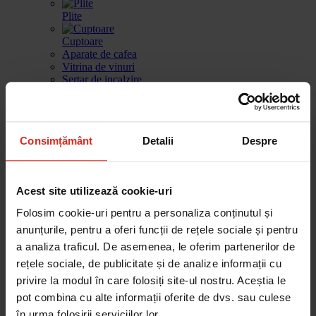
Plite
Cuptoare
Aparate de cafea
Vitrina de vinuri
Sertar de incalzire
Masini de spalat vase
Frigidere
Consimțământ
Detalii
Despre
Gestionarea deseurilor
Produse de curatare
Accesorii
Acest site utilizează cookie-uri
Piese de schimb
Folosim cookie-uri pentru a personaliza conținutul și
Cautare dupa produse
Cautare dupa piesa
anunțurile, pentru a oferi funcții de rețele sociale și pentru
a analiza traficul. De asemenea, le oferim partenerilor de
rețele sociale, de publicitate și de analize informații cu
Cautare dupa produse
privire la modul în care folosiți site-ul nostru. Aceștia le
Cautare dupa piesa
pot combina cu alte informații oferite de dvs. sau culese
Catalog
în urma folosirii serviciilor lor.