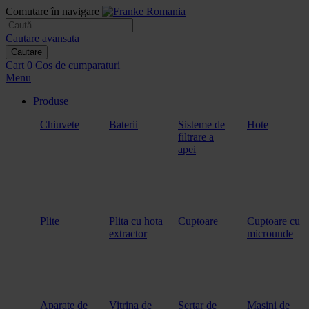
Comutare în navigare
Cautare avansata
Cautare
Cart
0
Cos de cumparaturi
Menu
Produse
Chiuvete
Baterii
Sisteme de
Hote
filtrare a
apei
Plite
Plita cu hota
Cuptoare
Cuptoare cu
extractor
microunde
Aparate de
Vitrina de
Sertar de
Masini de