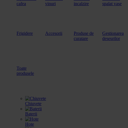
cafea
vinuri
incalzire
spalat vase
Frigidere
Accesorii
Produse de
Gestionarea
curatare
deseurilor
Toate
produsele
Chiuvete
Baterii
Hote