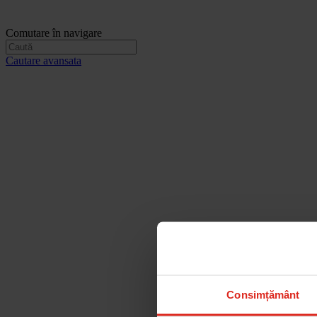
Comutare în navigare
Cautare avansata
Consimțământ