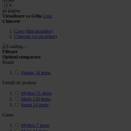
pe pagina
Vizualizare ca
Grila
Lista
Chiuvete
Cuve (fără picurător)
Chiuvete (cu picurător)
Filtrare
Optiuni cumparare
Brand
Franke
54
items
Familii de produse
Mythos
51
items
Maris
128
items
Smart
14
items
Gama
Mythos
7
items