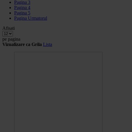
Pagina
3
Pagina
4
Pagina
5
Pagina
Urmatorul
Afisati
pe pagina
Vizualizare ca
Grila
Lista