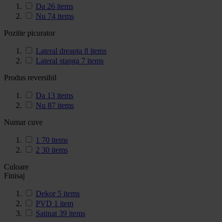
Da
26
items
Nu
74
items
Pozitie picurator
Lateral dreapta
8
items
Lateral stanga
7
items
Produs reversibil
Da
13
items
Nu
87
items
Numar cuve
1
70
items
2
30
items
Culoare
Finisaj
Dekor
5
items
PVD
1
item
Satinat
39
items