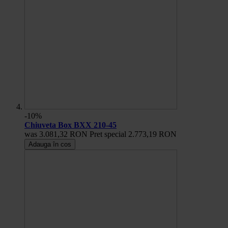
-10%
Chiuveta Box BXX 210-45
was
3.081,32 RON
Pret special
2.773,19 RON
Adauga în cos