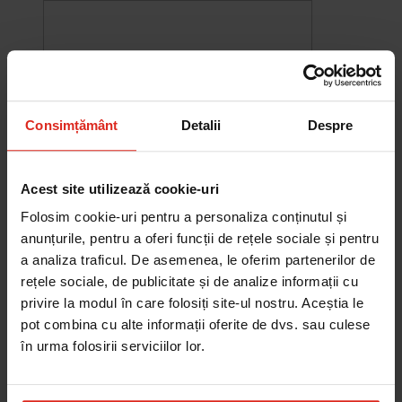
Consimțământ
Detalii
Despre
Acest site utilizează cookie-uri
Folosim cookie-uri pentru a personaliza conținutul și
anunțurile, pentru a oferi funcții de rețele sociale și pentru
a analiza traficul. De asemenea, le oferim partenerilor de
-10%
rețele sociale, de publicitate și de analize informații cu
Chiuveta Maris MRG 610-60
privire la modul în care folosiți site-ul nostru. Aceștia le
was
2.580,20 RON
Pret special
2.322,18 RON
pot combina cu alte informații oferite de dvs. sau culese
Adauga în cos
în urma folosirii serviciilor lor.