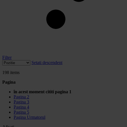
Filter
Setati descendent
198
items
Pagina
în acest moment cititi pagina
1
Pagina
2
Pagina
3
Pagina
4
Pagina
5
Pagina
Urmatorul
Afisati