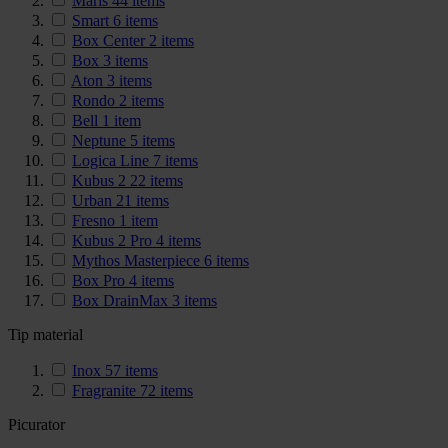
Maris
44
items
Smart
6
items
Box Center
2
items
Box
3
items
Aton
3
items
Rondo
2
items
Bell
1
item
Neptune
5
items
Logica Line
7
items
Kubus 2
22
items
Urban
21
items
Fresno
1
item
Kubus 2 Pro
4
items
Mythos Masterpiece
6
items
Box Pro
4
items
Box DrainMax
3
items
Tip material
Inox
57
items
Fragranite
72
items
Picurator