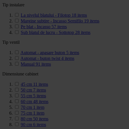
Tip instalare
La nivelul blatului - Filotop
18
items
Margine subtire - Incasso Semifilo
19
items
Pe blat - Incasso
57
items
Sub blatul de lucru - Sottotop
28
items
Tip ventil
Automat - apasare buton
5
items
Automat - buton twist
4
items
Manual
91
items
Dimensiune cabinet
45 cm
11
items
50 cm
7
items
55 cm
5
items
60 cm
48
items
70 cm
1
item
75 cm
1
item
80 cm
50
items
90 cm
6
items