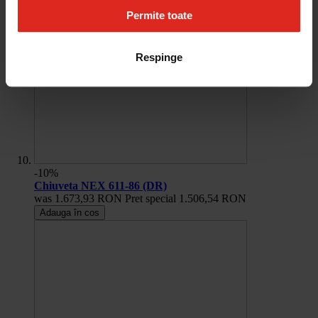
Permite toate
Respinge
-10%
Chiuveta NEX 611-86 (DR)
was
1.673,93 RON
Pret special
1.506,54 RON
Adauga în cos