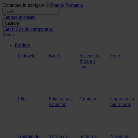
Comutare în navigare
Cautare avansata
Cautare
Cart
0
Cos de cumparaturi
Menu
Produse
Chiuvete
Baterii
Sisteme de
Hote
filtrare a
apei
Plite
Plita cu hota
Cuptoare
Cuptoare cu
extractor
microunde
Aparate de
Vitrina de
Sertar de
Masini de