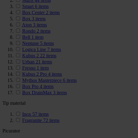
Maris
44
items
Smart
6
items
Box Center
2
items
Box
3
items
Aton
3
items
Rondo
2
items
Bell
1
item
Neptune
5
items
Logica Line
7
items
Kubus 2
22
items
Urban
21
items
Fresno
1
item
Kubus 2 Pro
4
items
Mythos Masterpiece
6
items
Box Pro
4
items
Box DrainMax
3
items
Tip material
Inox
57
items
Fragranite
72
items
Picurator