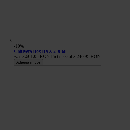
-10%
Chiuveta Box BXX 210-68
was
3.601,05 RON
Pret special
3.240,95 RON
Adauga în cos