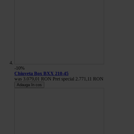
-10%
Chiuveta Box BXX 210-45
was
3.079,01 RON
Pret special
2.771,11 RON
Adauga în cos