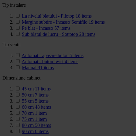
Tip instalare
La nivelul blatului - Filotop
18
items
Margine subtire - Incasso Semifilo
19
items
Pe blat - Incasso
57
items
Sub blatul de lucru - Sottotop
28
items
Tip ventil
Automat - apasare buton
5
items
Automat - buton twist
4
items
Manual
91
items
Dimensiune cabinet
45 cm
11
items
50 cm
7
items
55 cm
5
items
60 cm
48
items
70 cm
1
item
75 cm
1
item
80 cm
50
items
90 cm
6
items