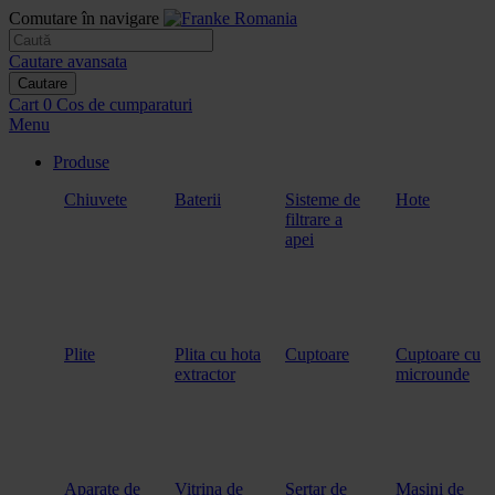
Comutare în navigare
Cautare avansata
Cautare
Cart
0
Cos de cumparaturi
Menu
Produse
Chiuvete
Baterii
Sisteme de
Hote
filtrare a
apei
Plite
Plita cu hota
Cuptoare
Cuptoare cu
extractor
microunde
Aparate de
Vitrina de
Sertar de
Masini de