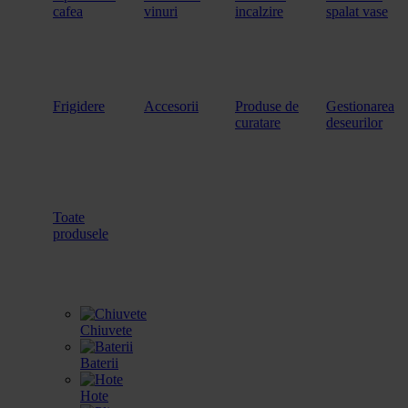
cafea
vinuri
incalzire
spalat vase
Frigidere
Accesorii
Produse de
Gestionarea
curatare
deseurilor
Toate
produsele
Chiuvete
Baterii
Hote