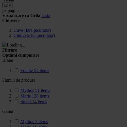
pe pagina
Vizualizare ca
Grila
Lista
Chiuvete
Cuve (fără picurător)
Chiuvete (cu picurător)
Filtrare
Optiuni cumparare
Brand
Franke
54
items
Familii de produse
Mythos
51
items
Maris
128
items
Smart
14
items
Gama
Mythos
7
items