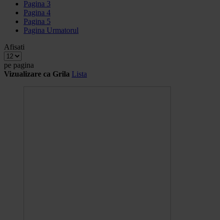
Pagina
3
Pagina
4
Pagina
5
Pagina
Urmatorul
Afisati
pe pagina
Vizualizare ca
Grila
Lista