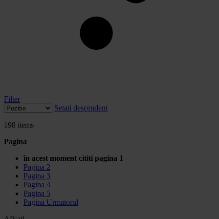
Filter
Setati descendent
198
items
Pagina
în acest moment cititi pagina
1
Pagina
2
Pagina
3
Pagina
4
Pagina
5
Pagina
Urmatorul
Afisati