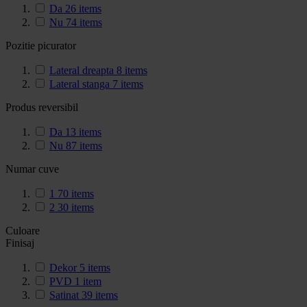
Da
26
items
Nu
74
items
Pozitie picurator
Lateral dreapta
8
items
Lateral stanga
7
items
Produs reversibil
Da
13
items
Nu
87
items
Numar cuve
1
70
items
2
30
items
Culoare
Finisaj
Dekor
5
items
PVD
1
item
Satinat
39
items