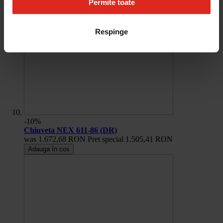
Permite toate
Respinge
-10%
Chiuveta NEX 611-86 (DR)
was
1.672,68 RON
Pret special
1.505,41 RON
Adauga în cos