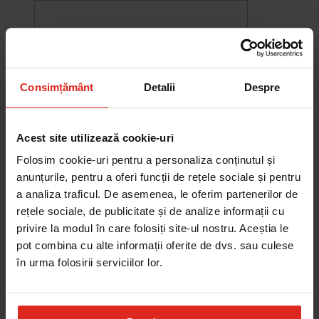
Consimțământ
Detalii
Despre
Acest site utilizează cookie-uri
Folosim cookie-uri pentru a personaliza conținutul și
anunțurile, pentru a oferi funcții de rețele sociale și pentru
a analiza traficul. De asemenea, le oferim partenerilor de
rețele sociale, de publicitate și de analize informații cu
-10%
privire la modul în care folosiți site-ul nostru. Aceștia le
Chiuveta Maris MRG 610-60
pot combina cu alte informații oferite de dvs. sau culese
was
2.578,27 RON
Pret special
2.320,44 RON
în urma folosirii serviciilor lor.
Adauga în cos